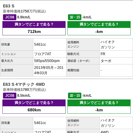
E63 S
新車時価格
1750
万円(税込)
JC08
8.9km/L
10・15
-km/L
満タンでどこまで走る？
満タンでどこまで走る？
712km
-km
ハイオク
使用燃料
5461cc
排気量
エンジン
ガソリン
フロア7AT
FR
ミッション
駆動方式
585ps/5500rpm
ターボ
最大出力
過給器（ターボ）
2013年05月～201
-
生産期間
燃費性能
4年03月
E63 S 4マチック 4WD
新車時価格
1780
万円(税込)
JC08
8.5km/L
10・15
-km/L
満タンでどこまで走る？
満タンでどこまで走る？
680km
-km
ハイオク
使用燃料
5461cc
排気量
エンジン
ガソリン
フロア7AT
4WD
ミッション
駆動方式