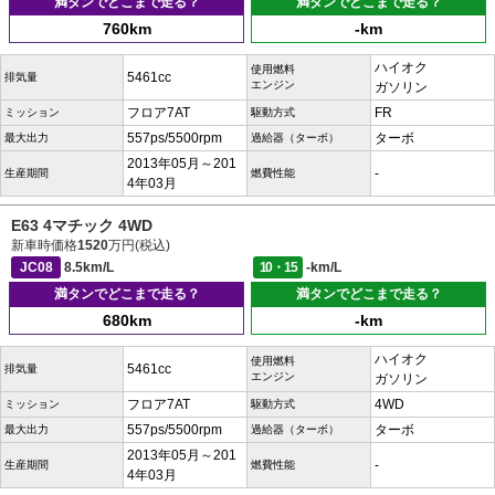
満タンでどこまで走る？
満タンでどこまで走る？
760km
-km
ハイオク
使用燃料
5461cc
排気量
エンジン
ガソリン
フロア7AT
FR
ミッション
駆動方式
557ps/5500rpm
ターボ
最大出力
過給器（ターボ）
2013年05月～201
-
生産期間
燃費性能
4年03月
E63 4マチック 4WD
新車時価格
1520
万円(税込)
JC08
8.5km/L
10・15
-km/L
満タンでどこまで走る？
満タンでどこまで走る？
680km
-km
ハイオク
使用燃料
5461cc
排気量
エンジン
ガソリン
フロア7AT
4WD
ミッション
駆動方式
557ps/5500rpm
ターボ
最大出力
過給器（ターボ）
2013年05月～201
-
生産期間
燃費性能
4年03月