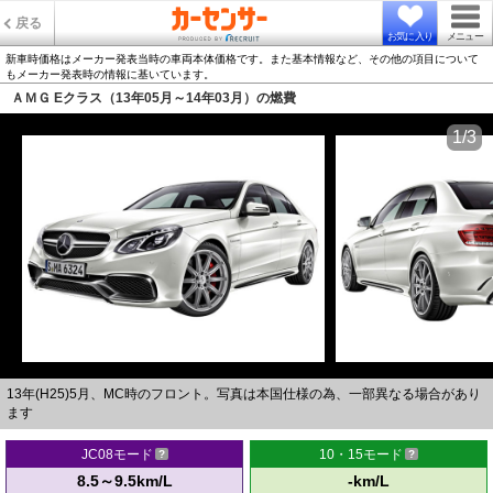
戻る
お気に入り
メニュー
新車時価格はメーカー発表当時の車両本体価格です。また基本情報など、その他の項目について
もメーカー発表時の情報に基いています。
ＡＭＧ Eクラス（13年05月～14年03月）の燃費
1/3
13年(H25)5月、MC時のフロント。写真は本国仕様の為、一部異なる場合があり
ます
JC08モード
10・15モード
8.5～9.5km/L
-km/L