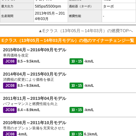
585ps/5500rpm
ターボ
最大出力
過給器（ターボ）
2013年05月～201
-
生産期間
燃費性能
4年03月
▲Eクラス（13年05月～14年03月）の燃費TOPへ
Eクラス（13年05月～14年03月モデル）の他のマイナーチェンジ一覧
2015年04月～2016年09月モデル
車両価格を改定
JC08
8.5～9.5km/L
10・15
-km/L
2014年04月～2015年03月モデル
消費税の変更により価格を修正
JC08
8.5～9.5km/L
10・15
-km/L
2011年11月～2013年04月モデル
パフォーマンスと燃費性能を向上
JC08
8.4～8.9km/L
10・15
-km/L
2010年08月～2011年10月モデル
専用のオプション装備を充実化させた
JC08
-km/L
10・15
6.1km/L