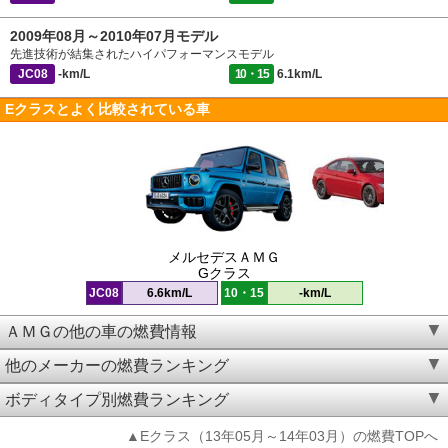
2009年08月～2010年07月モデル
先進技術が結集されたハイパフォーマンスモデル
JC08
-km/L
10・15
6.1km/L
Eクラスとよく比較されている車
メルセデスＡＭＧ
Gクラス
JC08
6.6km/L
10・15
-km/L
ＡＭＧの他の車の燃費情報
他のメーカーの燃費ランキング
ボディタイプ別燃費ランキング
▲Eクラス（13年05月～14年03月）の燃費TOPへ