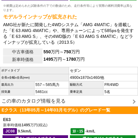
※燃費は定められた試験条件の下での数値のため、走行条件等により実際の燃料消費率は異な
ります。
モデルラインナップが拡充された
AMG社が新たに開発した4WDシステム「AMG 4MATIC」を搭載し
た「E 63 AMG 4MATIC」や、専用チューンによって585psを発生す
る「E 63 AMG S」、その4WD版の「E 63 AMG S 4MATIC」などラ
インナップが拡充している（2013.5）
中古車価格
550
万円～
750
万円
1495
万円～
1780
万円
新車時価格
セダン
ボディタイプ
4900x1870x1460/他
全長x全幅x全高(mm)
557～585馬力
FR/4WD
最高出力
駆動方式
5461cc
5名
排気量
乗車定員
この車のカタログ情報を見る
Eクラス（13年05月～14年03月モデル）のグレード一覧
E63
新車時価格
1495
万円(税込)
JC08
9.5km/L
10・15
-km/L