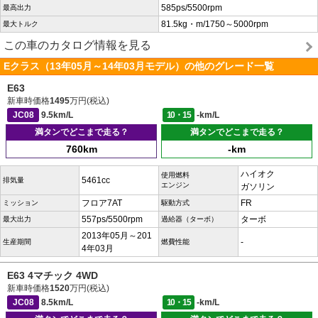
585ps/5500rpm
最高出力
81.5kg・m/1750～5000rpm
最大トルク
この車のカタログ情報を見る
Eクラス（13年05月～14年03月モデル）の他のグレード一覧
E63
新車時価格
1495
万円(税込)
JC08
9.5km/L
10・15
-km/L
満タンでどこまで走る？
満タンでどこまで走る？
760km
-km
ハイオク
使用燃料
5461cc
排気量
エンジン
ガソリン
フロア7AT
FR
ミッション
駆動方式
557ps/5500rpm
ターボ
最大出力
過給器（ターボ）
2013年05月～201
-
生産期間
燃費性能
4年03月
E63 4マチック 4WD
新車時価格
1520
万円(税込)
JC08
8.5km/L
10・15
-km/L