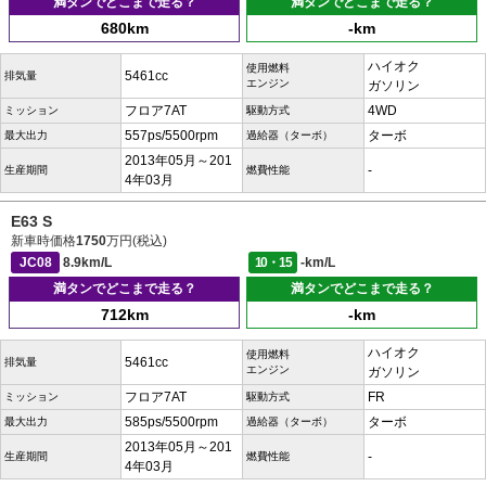
満タンでどこまで走る？
満タンでどこまで走る？
680km
-km
ハイオク
使用燃料
5461cc
排気量
エンジン
ガソリン
フロア7AT
4WD
ミッション
駆動方式
557ps/5500rpm
ターボ
最大出力
過給器（ターボ）
2013年05月～201
-
生産期間
燃費性能
4年03月
E63 S
新車時価格
1750
万円(税込)
JC08
8.9km/L
10・15
-km/L
満タンでどこまで走る？
満タンでどこまで走る？
712km
-km
ハイオク
使用燃料
5461cc
排気量
エンジン
ガソリン
フロア7AT
FR
ミッション
駆動方式
585ps/5500rpm
ターボ
最大出力
過給器（ターボ）
2013年05月～201
-
生産期間
燃費性能
4年03月