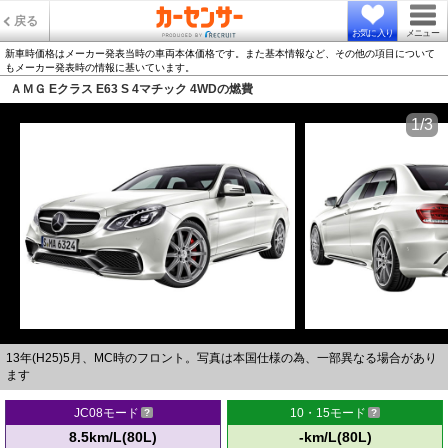
戻る
お気に入り
メニュー
新車時価格はメーカー発表当時の車両本体価格です。また基本情報など、その他の項目について
もメーカー発表時の情報に基いています。
ＡＭＧ Eクラス E63 S 4マチック 4WDの燃費
1/3
13年(H25)5月、MC時のフロント。写真は本国仕様の為、一部異なる場合があり
ます
JC08モード
10・15モード
8.5km/L(80L)
-km/L(80L)