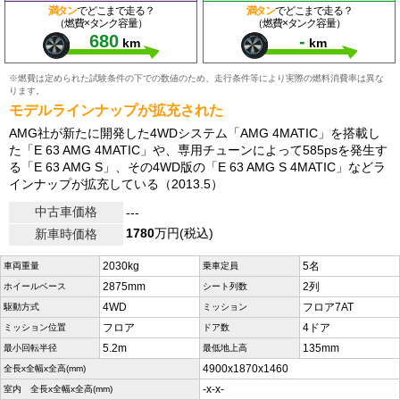
満タン
でどこまで走る？
満タン
でどこまで走る？
（燃費×タンク容量）
（燃費×タンク容量）
680
-
km
km
※燃費は定められた試験条件の下での数値のため、走行条件等により実際の燃料消費率は異な
ります。
モデルラインナップが拡充された
AMG社が新たに開発した4WDシステム「AMG 4MATIC」を搭載し
た「E 63 AMG 4MATIC」や、専用チューンによって585psを発生す
る「E 63 AMG S」、その4WD版の「E 63 AMG S 4MATIC」などラ
インナップが拡充している（2013.5）
中古車価格
---
1780
万円(税込)
新車時価格
2030kg
5名
車両重量
乗車定員
2875mm
2列
ホイールベース
シート列数
4WD
フロア7AT
駆動方式
ミッション
フロア
4ドア
ミッション位置
ドア数
5.2m
135mm
最小回転半径
最低地上高
4900x1870x1460
全長x全幅x全高(mm)
-x-x-
室内 全長x全幅x全高(mm)