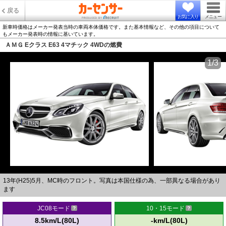
戻る
お気に入り
メニュー
新車時価格はメーカー発表当時の車両本体価格です。また基本情報など、その他の項目について
もメーカー発表時の情報に基いています。
ＡＭＧ Eクラス E63 4マチック 4WDの燃費
1/3
13年(H25)5月、MC時のフロント。写真は本国仕様の為、一部異なる場合があり
ます
JC08モード
10・15モード
8.5km/L(80L)
-km/L(80L)