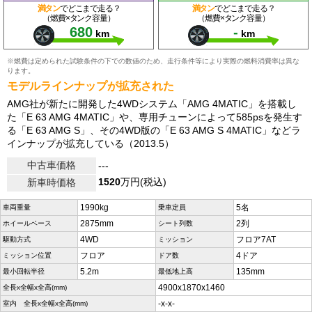
満タン
でどこまで走る？
満タン
でどこまで走る？
（燃費×タンク容量）
（燃費×タンク容量）
680
-
km
km
※燃費は定められた試験条件の下での数値のため、走行条件等により実際の燃料消費率は異な
ります。
モデルラインナップが拡充された
AMG社が新たに開発した4WDシステム「AMG 4MATIC」を搭載し
た「E 63 AMG 4MATIC」や、専用チューンによって585psを発生す
る「E 63 AMG S」、その4WD版の「E 63 AMG S 4MATIC」などラ
インナップが拡充している（2013.5）
中古車価格
---
1520
万円(税込)
新車時価格
1990kg
5名
車両重量
乗車定員
2875mm
2列
ホイールベース
シート列数
4WD
フロア7AT
駆動方式
ミッション
フロア
4ドア
ミッション位置
ドア数
5.2m
135mm
最小回転半径
最低地上高
4900x1870x1460
全長x全幅x全高(mm)
-x-x-
室内 全長x全幅x全高(mm)