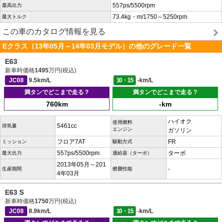
557ps/5500rpm
最高出力
73.4kg・m/1750～5250rpm
最大トルク
この車のカタログ情報を見る
Eクラス（13年05月～14年03月モデル）の他のグレード一覧
E63
新車時価格
1495
万円(税込)
JC08
9.5km/L
10・15
-km/L
満タンでどこまで走る？
満タンでどこまで走る？
760km
-km
ハイオク
使用燃料
5461cc
排気量
エンジン
ガソリン
フロア7AT
FR
ミッション
駆動方式
557ps/5500rpm
ターボ
最大出力
過給器（ターボ）
2013年05月～201
-
生産期間
燃費性能
4年03月
E63 S
新車時価格
1750
万円(税込)
JC08
8.9km/L
10・15
-km/L