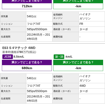
満タンでどこまで走る？
満タンでどこまで走る？
712km
-km
ハイオク
使用燃料
5461cc
排気量
エンジン
ガソリン
フロア7AT
FR
ミッション
駆動方式
585ps/5500rpm
ターボ
最大出力
過給器（ターボ）
2013年05月～201
-
生産期間
燃費性能
4年03月
E63 S 4マチック 4WD
新車時価格
1780
万円(税込)
JC08
8.5km/L
10・15
-km/L
満タンでどこまで走る？
満タンでどこまで走る？
680km
-km
ハイオク
使用燃料
5461cc
排気量
エンジン
ガソリン
フロア7AT
4WD
ミッション
駆動方式
585ps/5500rpm
ターボ
最大出力
過給器（ターボ）
2013年05月～201
-
生産期間
燃費性能
4年03月