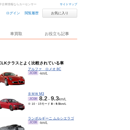
車・中古車情報ならカーセンサー
サイトマップ
ログイン
閲覧履歴
お気に入り
車買取
お役立ち記事
CLKクラスとよく比較されている車
アルファ ロメオ 8C
JC08
-km/L
ＢＭＷ M3
8.2
9.3
JC08
～
km/L
※ 10・15モード
8
～
9.5
km/L
ランボルギーニ ムルシエラゴ
JC08
-km/L