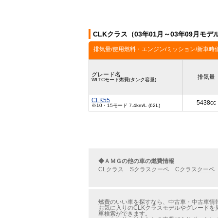
CLKクラス（03年01月～03年09月モ
排気量/使用燃料・エンジン/ミッション/新車時
グレード名
排気量
WLTCモード燃費(タンク容量)
CLK55
5438cc
※10・15モード 7.4km/L (62L)
◆ＡＭＧの他の車の燃費情報
CLクラス
Sクラスクーペ
Cクラスクーペ
燃費のいい車を探すなら、中古車・中古車情報の
お気に入りのCLKクラスモデルやグレードを
車検索ができます。