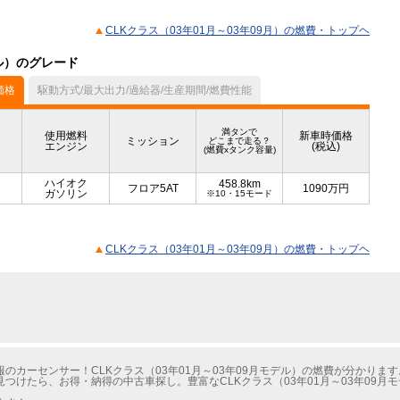
CLKクラス（03年01月～03年09月）の燃費・トップヘ
デル）のグレード
価格
駆動方式/最大出力/過給器/生産期間/燃費性能
満タンで
使用燃料
新車時価格
ミッション
どこまで走る？
エンジン
(税込)
(燃費xタンク容量)
ハイオク
458.8km
フロア5AT
1090
万円
ガソリン
※10・15モード
CLKクラス（03年01月～03年09月）の燃費・トップヘ
カーセンサー！CLKクラス（03年01月～03年09月モデル）の燃費が分かります
見つけたら、お得・納得の中古車探し。豊富なCLKクラス（03年01月～03年09