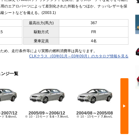
専用のエアロパーツによって差別化された外観をもつほか、ナッパレザーを採
級シートなどを備える。(2003.1)
最高出力(馬力)
367
15
駆動方式
FR
乗車定員
4名
のため、走行条件等により実際の燃料消費率は異なります。
CLKクラス（03年01月～03年09月）のカタログ情報を見る
ェンジ一覧
▶
～2007/12
2005/09～2006/12
2004/08～2005/08
2003/
モード
5.6
km/L
※ 10・15モード
5.6
～
7.9
km/L
※ 10・15モード
7.8
km/L
※ 10・