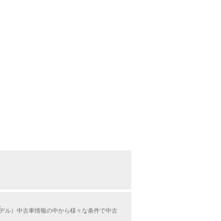
。
月モデル）中古車情報の中から様々な条件で中古