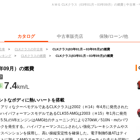
ＡＭＧ CLKクラス（03年01月～03年09月）の燃費 | 中古
カタログ
中古車販売店
保険/ローン/他
古車
>
CLKクラスの中古車
>
CLKクラス(03年01月～03年09月)の燃費
ンキング
>
CLKクラスの燃費
>
CLKクラス(03年01月～03年09月)の燃費
3年09月）の燃費
？
7.4
5
km/L
ントなボディに熱いハートを搭載
アリィなクーペモデルであるCLKクラスは2002（Ｈ14）年4月に発売された
ハイパフォーマンスモデルであるCLK55 AMGは2003（Ｈ15）年1月に発売
5.5LのV8エンジンはAMG社のチューニングにより270kW／510N・mのパワ
ルクを発生する。ハイパフォーマンスにふさわしい強化ブレーキシステムやス
サスペンションを採用し、高い操縦安定性を確保した。電子制御5速ATはティ
フトに加えてAMGステアリングシフトも採用、よりスポーティな走りを可能に