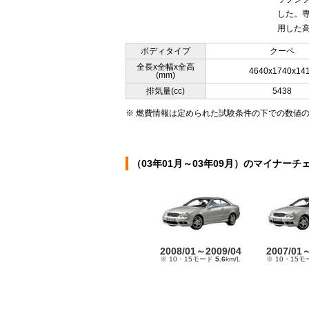
した。
用した高
ボディタイプ
クーペ
全長x全幅x全高
4640x1740x14
(mm)
排気量(cc)
5438
※ 燃費情報は定められた試験条件の下での数値
（03年01月～03年09月）のマイナーチ
2008/01～2009/04
2007/01
※ 10・15モード
5.6
km/L
※ 10・15