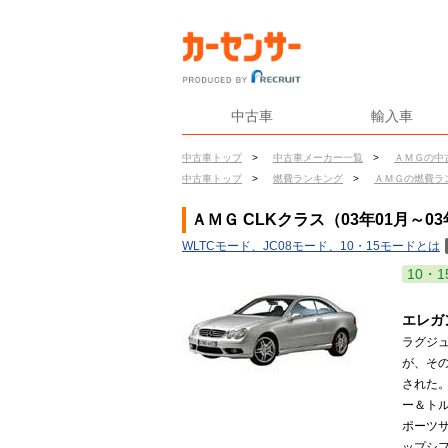
中古車
輸入車
中古車トップ
>
中古車メーカー一覧
>
ＡＭＧの中
中古車トップ
>
燃費ランキング
>
ＡＭＧの燃費ラ
ＡＭＧ CLKクラス（03年01月～0
WLTCモード、JC08モード、10・15モードとは
10・1
エレガ
ラグジュ
が、その
された。
ー＆ト
ポーツ
ップシ