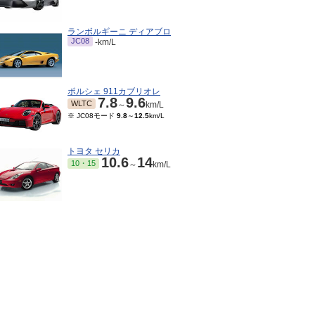
ランボルギーニ ディアブロ
JC08
-km/L
ポルシェ 911カブリオレ
7.8
9.6
WLTC
～
km/L
※ JC08モード
9.8
～
12.5
km/L
トヨタ セリカ
10.6
14
10・15
～
km/L
10～2004/07
15モード
7.4
km/L