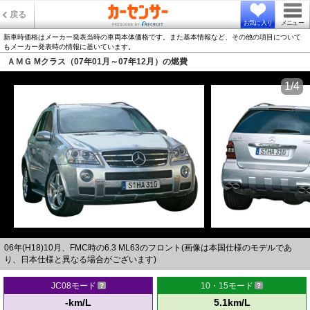
戻る
お気に入り
メニュー
新車時価格はメーカー発表当時の車両本体価格です。また基本情報など、その他の項目について
もメーカー発表時の情報に基いています。
ＡＭＧ Mクラス（07年01月～07年12月）の燃費
1/4
06年(H18)10月、FMC時の6.3 ML63のフロント(画像は本国仕様のモデルであ
り、日本仕様と異なる場合がございます)
JC08モード
10・15モード
-km/L
5.1km/L