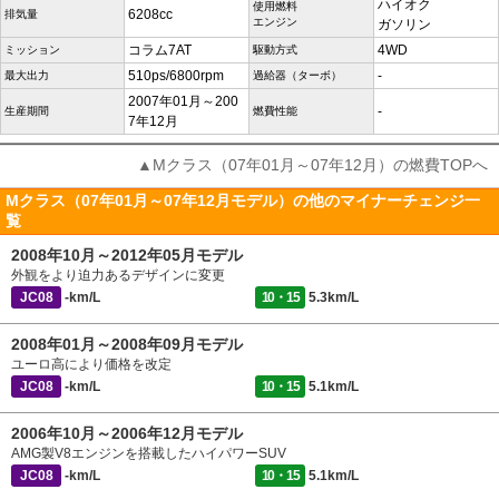
ハイオク
使用燃料
6208cc
排気量
エンジン
ガソリン
コラム7AT
4WD
ミッション
駆動方式
510ps/6800rpm
-
最大出力
過給器（ターボ）
2007年01月～200
-
生産期間
燃費性能
7年12月
▲Mクラス（07年01月～07年12月）の燃費TOPへ
Mクラス（07年01月～07年12月モデル）の他のマイナーチェンジ一
覧
2008年10月～2012年05月モデル
外観をより迫力あるデザインに変更
JC08
-km/L
10・15
5.3km/L
2008年01月～2008年09月モデル
ユーロ高により価格を改定
JC08
-km/L
10・15
5.1km/L
2006年10月～2006年12月モデル
AMG製V8エンジンを搭載したハイパワーSUV
JC08
-km/L
10・15
5.1km/L