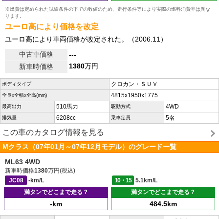
※燃費は定められた試験条件の下での数値のため、走行条件等により実際の燃料消費率は異な
ります。
ユーロ高により価格を改定
ユーロ高により車両価格が改定された。（2006.11）
中古車価格
---
1380
万円
新車時価格
クロカン・ＳＵＶ
ボディタイプ
4815x1950x1775
全長x全幅x全高(mm)
510馬力
4WD
最高出力
駆動方式
6208cc
5名
排気量
乗車定員
この車のカタログ情報を見る
Mクラス（07年01月～07年12月モデル）のグレード一覧
ML63 4WD
新車時価格
1380
万円(税込)
JC08
-km/L
10・15
5.1km/L
満タンでどこまで走る？
満タンでどこまで走る？
-km
484.5km