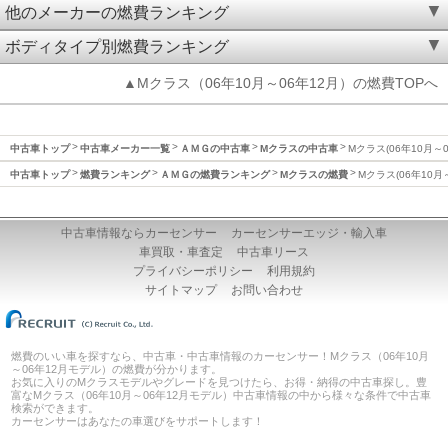
他のメーカーの燃費ランキング
ボディタイプ別燃費ランキング
▲Mクラス（06年10月～06年12月）の燃費TOPへ
中古車トップ
中古車メーカー一覧
ＡＭＧの中古車
Mクラスの中古車
Mクラス(06年10月～
中古車トップ
燃費ランキング
ＡＭＧの燃費ランキング
Mクラスの燃費
Mクラス(06年10月
中古車情報ならカーセンサー
カーセンサーエッジ・輸入車
車買取・車査定
中古車リース
プライバシーポリシー
利用規約
サイトマップ
お問い合わせ
燃費のいい車を探すなら、中古車・中古車情報のカーセンサー！Mクラス（06年10月
～06年12月モデル）の燃費が分かります。
お気に入りのMクラスモデルやグレードを見つけたら、お得・納得の中古車探し。豊
富なMクラス（06年10月～06年12月モデル）中古車情報の中から様々な条件で中古車
検索ができます。
カーセンサーはあなたの車選びをサポートします！