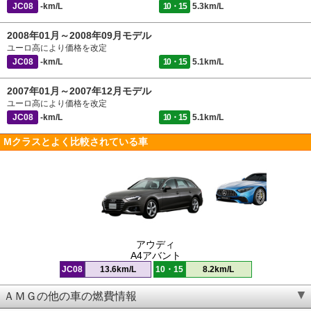
JC08
-km/L
10・15
5.3km/L
2008年01月～2008年09月モデル
ユーロ高により価格を改定
JC08
-km/L
10・15
5.1km/L
2007年01月～2007年12月モデル
ユーロ高により価格を改定
JC08
-km/L
10・15
5.1km/L
Mクラスとよく比較されている車
アウディ
A4アバント
JC08
13.6km/L
10・15
8.2km/L
ＡＭＧの他の車の燃費情報