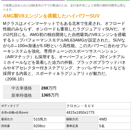
※燃費は定められた試験条件の下での数値のため、走行条件等により実際の燃料消費率は異な
ります。
AMG製V8エンジンを搭載したハイパワーSUV
Mクラスはメインマーケットでもある北米で生産され、オフロード
性能のみならず、オンロードも重視したラグジュアリィSUVだ。そ
の2代目にも、AMG初の独自開発した自然吸気のV8エンジンを搭載
するトップパフォーマンスモデルML63AMGが設定された。SUVな
がら0→100m加速が5.0秒という高性能。この大パワーに合わせブレ
ーキシステムを強化、専用チューンのスポーツサスペンション
（AIRマチック）も採用する。オーバーフェンダー、20インチアル
ミホイールなどを装着した迫力の外観、ブラックポプラウッドパネ
ルやギアセレクター付きステアリング、ナッパレザーシートなどを
採用する内装と、スポーティ＆ラグジュアリィが魅力だ。
（2006.10）
中古車価格
288
万円
1365
万円
新車時価格
クロカン・ＳＵＶ
ボディタイプ
4815x1950x1775
全長x全幅x全高(mm)
510馬力
4WD
最高出力
駆動方式
6208cc
5名
排気量
乗車定員