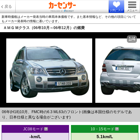
戻る
お気に入り
メニュー
新車時価格はメーカー発表当時の車両本体価格です。また基本情報など、その他の項目について
もメーカー発表時の情報に基いています。
ＡＭＧ Mクラス（06年10月～06年12月）の燃費
1/4
06年(H18)10月、FMC時の6.3 ML63のフロント(画像は本国仕様のモデルであ
り、日本仕様と異なる場合がございます)
JC08モード
10・15モード
-km/L
5.1km/L