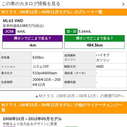
この車のカタログ情報を見る
Mクラス（06年10月～06年12月モデル）のグレード一覧
ML63 4WD
新車時価格
1365
万円(税込)
JC08
-km/L
10・15
5.1km/L
満タンでどこまで走る？
満タンでどこまで走る？
-km
484.5km
ハイオク
使用燃料
6208cc
排気量
エンジン
ガソリン
コラム7AT
4WD
ミッション
駆動方式
510ps/6800rpm
-
最大出力
過給器（ターボ）
2006年10月～200
-
生産期間
燃費性能
6年12月
▲Mクラス（06年10月～06年12月）の燃費TOPへ
Mクラス（06年10月～06年12月モデル）の他のマイナーチェンジ一
覧
2008年10月～2012年05月モデル
外観をより迫力あるデザインに変更