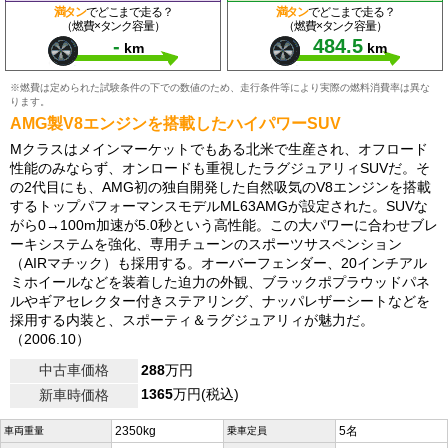
満タン
でどこまで走る？
満タン
でどこまで走る？
（燃費×タンク容量）
（燃費×タンク容量）
-
484.5
km
km
※燃費は定められた試験条件の下での数値のため、走行条件等により実際の燃料消費率は異な
ります。
AMG製V8エンジンを搭載したハイパワーSUV
Mクラスはメインマーケットでもある北米で生産され、オフロード
性能のみならず、オンロードも重視したラグジュアリィSUVだ。そ
の2代目にも、AMG初の独自開発した自然吸気のV8エンジンを搭載
するトップパフォーマンスモデルML63AMGが設定された。SUVな
がら0→100m加速が5.0秒という高性能。この大パワーに合わせブレ
ーキシステムを強化、専用チューンのスポーツサスペンション
（AIRマチック）も採用する。オーバーフェンダー、20インチアル
ミホイールなどを装着した迫力の外観、ブラックポプラウッドパネ
ルやギアセレクター付きステアリング、ナッパレザーシートなどを
採用する内装と、スポーティ＆ラグジュアリィが魅力だ。
（2006.10）
中古車価格
288
万円
1365
万円(税込)
新車時価格
2350kg
5名
車両重量
乗車定員