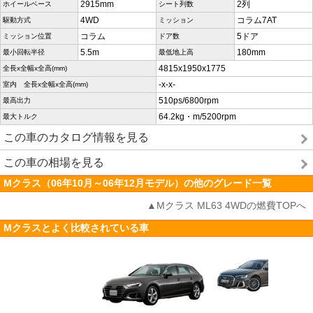
2915mm
2列
ホイールベース
シート列数
4WD
コラム7AT
駆動方式
ミッション
コラム
5ドア
ミッション位置
ドア数
5.5m
180mm
最小回転半径
最低地上高
4815x1950x1775
全長x全幅x全高(mm)
-x-x-
室内 全長x全幅x全高(mm)
510ps/6800rpm
最高出力
64.2kg・m/5200rpm
最大トルク
この車のカタログ情報を見る
この車の相場を見る
Mクラス（06年10月～06年12月モデル）の他のグレード一覧
▲Mクラス ML63 4WDの燃費TOPへ
Mクラスとよく比較されている車