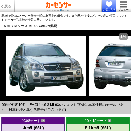
戻る
お気に入り
メニュー
新車時価格はメーカー発表当時の車両本体価格です。また基本情報など、その他の項目について
もメーカー発表時の情報に基いています。
ＡＭＧ Mクラス ML63 4WDの燃費
1/4
06年(H18)10月、FMC時の6.3 ML63のフロント(画像は本国仕様のモデルであ
り、日本仕様と異なる場合がございます)
JC08モード
10・15モード
-km/L(95L)
5.1km/L(95L)