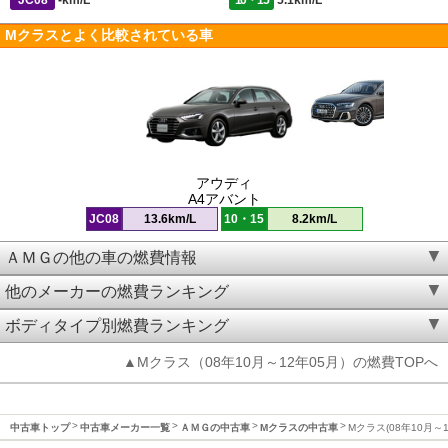
JC08
-km/L
10・15
5.1km/L
Mクラスとよく比較されている車
アウディ
A4アバント
JC08
13.6km/L
10・15
8.2km/L
ＡＭＧの他の車の燃費情報
他のメーカーの燃費ランキング
ボディタイプ別燃費ランキング
▲Mクラス（08年10月～12年05月）の燃費TOPへ
中古車トップ
中古車メーカー一覧
ＡＭＧの中古車
Mクラスの中古車
Mクラス(08年10月～