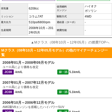
ハイオク
使用燃料
6208cc
排気量
エンジン
ガソリン
コラム7AT
4WD
ミッション
駆動方式
510ps/6800rpm
-
最大出力
過給器（ターボ）
2008年10月～201
-
生産期間
燃費性能
2年05月
▲Mクラス（08年10月～12年05月）の燃費TOPへ
Mクラス（08年10月～12年05月モデル）の他のマイナーチェンジ一
覧
2008年01月～2008年09月モデル
ユーロ高により価格を改定
JC08
-km/L
10・15
5.1km/L
2007年01月～2007年12月モデル
ユーロ高により価格を改定
JC08
-km/L
10・15
5.1km/L
2006年10月～2006年12月モデル
AMG製V8エンジンを搭載したハイパワーSUV