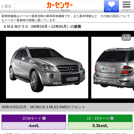
戻る
お気に入り
メニュー
新車時価格はメーカー発表当時の車両本体価格です。また基本情報など、その他の項目について
もメーカー発表時の情報に基いています。
ＡＭＧ Mクラス（08年10月～12年05月）の燃費
1/3
08年(H20)10月、MC時の6.3 ML63 4WDのフロント
JC08モード
10・15モード
-km/L
5.3km/L