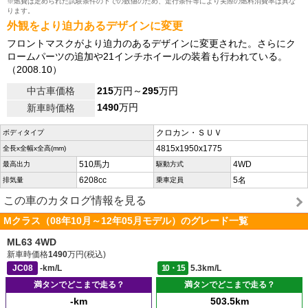
※燃費は定められた試験条件の下での数値のため、走行条件等により実際の燃料消費率は異な
ります。
外観をより迫力あるデザインに変更
フロントマスクがより迫力のあるデザインに変更された。さらにク
ロームパーツの追加や21インチホイールの装着も行われている。
（2008.10）
中古車価格
215
万円～
295
万円
1490
万円
新車時価格
クロカン・ＳＵＶ
ボディタイプ
4815x1950x1775
全長x全幅x全高(mm)
510馬力
4WD
最高出力
駆動方式
6208cc
5名
排気量
乗車定員
この車のカタログ情報を見る
Mクラス（08年10月～12年05月モデル）のグレード一覧
ML63 4WD
新車時価格
1490
万円(税込)
JC08
-km/L
10・15
5.3km/L
満タンでどこまで走る？
満タンでどこまで走る？
-km
503.5km