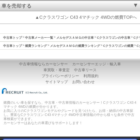
車を売却する
▲Cクラスワゴン C43 4マチック 4WDの燃費TOPへ
中古車トップ
中古車メーカー一覧
メルセデスＡＭＧの中古車
Cクラスワゴンの中古車
Cク
中古車トップ
燃費ランキング
メルセデスＡＭＧの燃費ランキング
Cクラスワゴンの燃費
C
中古車情報ならカーセンサー
カーセンサーエッジ・輸入車
車買取・車査定
中古車リース
プライバシーポリシー
利用規約
サイトマップ
お問い合わせ
燃費のいい車を探すなら、中古車・中古車情報のカーセンサー！Cクラスワゴン C43 4
マチック 4WDの燃費が分かります。
お気に入りのCクラスワゴンモデルやグレードを見つけたら、お得・納得の中古車探
し。豊富なCクラスワゴン C43 4マチック 4WD中古車情報の中から様々な条件で中古
車検索ができます。
カーセンサーはあなたの車選びをサポートします！