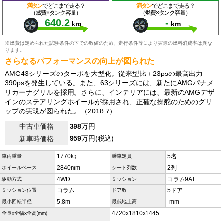
満タン
でどこまで走る？
満タン
でどこまで走る？
（燃費×タンク容量）
（燃費×タンク容量）
640.2
-
km
km
※燃費は定められた試験条件の下での数値のため、走行条件等により実際の燃料消費率は異な
ります。
さらなるパフォーマンスの向上が図られた
AMG43シリーズのターボを大型化。従来型比＋23psの最高出力
390psを発生している。また、63シリーズには、新たにAMGパナメ
リカーナグリルを採用。さらに、インテリアには、最新のAMGデザ
インのステアリングホイールが採用され、正確な操舵のためのグリ
ップの実現が図られた。（2018.7）
中古車価格
398
万円
959
万円(税込)
新車時価格
1770kg
5名
車両重量
乗車定員
2840mm
2列
ホイールベース
シート列数
4WD
コラム9AT
駆動方式
ミッション
コラム
5ドア
ミッション位置
ドア数
5.8m
-mm
最小回転半径
最低地上高
4720x1810x1445
全長x全幅x全高(mm)