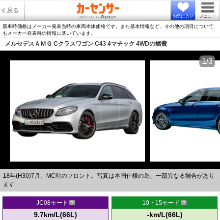
戻る
お気に入り
メニュー
新車時価格はメーカー発表当時の車両本体価格です。また基本情報など、その他の項目について
もメーカー発表時の情報に基いています。
メルセデスＡＭＧ Cクラスワゴン C43 4マチック 4WDの燃費
1/3
18年(H30)7月、MC時のフロント。写真は本国仕様の為、一部異なる場合があり
ます
JC08モード
10・15モード
9.7km/L(66L)
-km/L(66L)