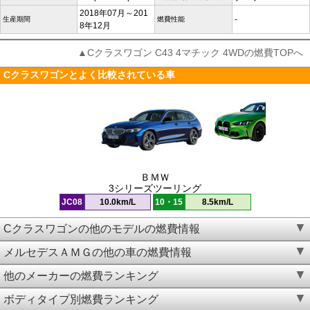
2018年07月～201
-
生産期間
燃費性能
8年12月
▲Cクラスワゴン C43 4マチック 4WDの燃費TOPへ
Cクラスワゴンとよく比較されている車
ＢＭＷ
3シリーズツーリング
JC08
10.0km/L
10・15
8.5km/L
Cクラスワゴンの他のモデルの燃費情報
メルセデスＡＭＧの他の車の燃費情報
他のメーカーの燃費ランキング
ボディタイプ別燃費ランキング