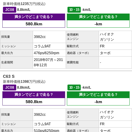
新車時価格
1235
万円(税込)
JC08
8.8km/L
10・15
-km/L
満タンでどこまで走る？
満タンでどこまで走る？
580.8km
-km
ハイオク
使用燃料
3982cc
排気量
エンジン
ガソリン
コラム9AT
FR
ミッション
駆動方式
476ps/6250rpm
ターボ
最大出力
過給器（ターボ）
2018年07月～201
-
生産期間
燃費性能
8年12月
C63 S
新車時価格
1398
万円(税込)
JC08
8.8km/L
10・15
-km/L
満タンでどこまで走る？
満タンでどこまで走る？
580.8km
-km
ハイオク
使用燃料
3982cc
排気量
エンジン
ガソリン
コラム9AT
FR
ミッション
駆動方式
510ps/6250rpm
ターボ
最大出力
過給器（ターボ）