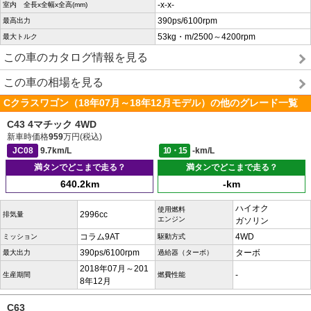
-x-x-
室内 全長x全幅x全高(mm)
390ps/6100rpm
最高出力
53kg・m/2500～4200rpm
最大トルク
この車のカタログ情報を見る
この車の相場を見る
Cクラスワゴン（18年07月～18年12月モデル）の他のグレード一覧
C43 4マチック 4WD
新車時価格
959
万円(税込)
JC08
9.7km/L
10・15
-km/L
満タンでどこまで走る？
満タンでどこまで走る？
640.2km
-km
ハイオク
使用燃料
2996cc
排気量
エンジン
ガソリン
コラム9AT
4WD
ミッション
駆動方式
390ps/6100rpm
ターボ
最大出力
過給器（ターボ）
2018年07月～201
-
生産期間
燃費性能
8年12月
C63