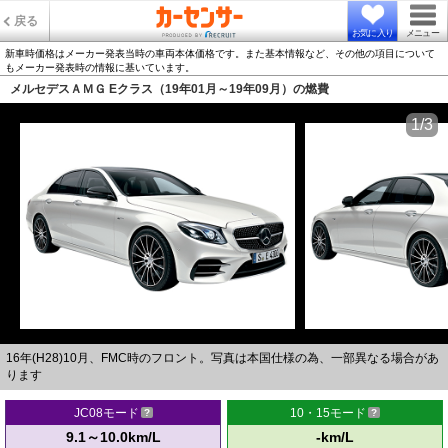
戻る
お気に入り
メニュー
新車時価格はメーカー発表当時の車両本体価格です。また基本情報など、その他の項目について
もメーカー発表時の情報に基いています。
メルセデスＡＭＧ Eクラス（19年01月～19年09月）の燃費
1/3
16年(H28)10月、FMC時のフロント。写真は本国仕様の為、一部異なる場合があ
ります
JC08モード
10・15モード
9.1～10.0km/L
-km/L