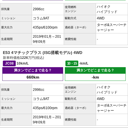
ハイオク
使用燃料
2996cc
排気量
エンジン
ハイブリッド
コラム9AT
4WD
ミッション
駆動方式
ターボ&スーパーチ
435ps/6100rpm
最大出力
過給器（ターボ）
ャージャー
2019年01月～201
-
生産期間
燃費性能
9年09月
E53 4マチックプラス (ISG搭載モデル) 4WD
新車時価格
1226
万円(税込)
JC08
10km/L
10・15
-km/L
満タンでどこまで走る？
満タンでどこまで走る？
660km
-km
ハイオク
使用燃料
2996cc
排気量
エンジン
ハイブリッド
コラム9AT
4WD
ミッション
駆動方式
ターボ&スーパーチ
435ps/6100rpm
最大出力
過給器（ターボ）
ャージャー
2019年01月～201
-
生産期間
燃費性能
9年09月