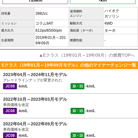
728km
-km
ハイオク
使用燃料
3982cc
排気量
エンジン
ガソリン
コラム9AT
4WD
ミッション
駆動方式
612ps/6500rpm
ターボ
最大出力
過給器（ターボ）
2019年01月～201
-
生産期間
燃費性能
9年09月
▲Eクラス（19年01月～19年09月）の燃費TOPへ
Eクラス（19年01月～19年09月モデル）の他のマイナーチェンジ一覧
2023年04月～2024年11月モデル
グレードラインナップが変更された
JC08
-km/L
10・15
-km/L
2022年10月～2023年03月モデル
車両価格を改定
JC08
-km/L
10・15
-km/L
2022年04月～2022年09月モデル
車両価格を改定
JC08
-km/L
10・15
-km/L