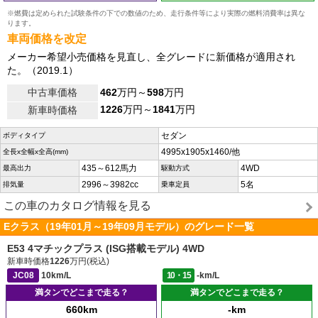
※燃費は定められた試験条件の下での数値のため、走行条件等により実際の燃料消費率は異な
ります。
車両価格を改定
メーカー希望小売価格を見直し、全グレードに新価格が適用され
た。（2019.1）
中古車価格
462
万円～
598
万円
1226
万円～
1841
万円
新車時価格
セダン
ボディタイプ
4995x1905x1460/他
全長x全幅x全高(mm)
435～612馬力
4WD
最高出力
駆動方式
2996～3982cc
5名
排気量
乗車定員
この車のカタログ情報を見る
Eクラス（19年01月～19年09月モデル）のグレード一覧
E53 4マチックプラス (ISG搭載モデル) 4WD
新車時価格
1226
万円(税込)
JC08
10km/L
10・15
-km/L
満タンでどこまで走る？
満タンでどこまで走る？
660km
-km