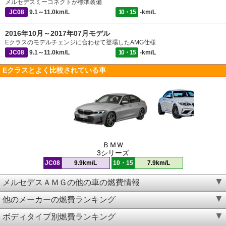
メルセデスミーコネクトが標準装備
JC08
9.1～11.0km/L
10・15
-km/L
2016年10月～2017年07月モデル
Eクラスのモデルチェンジに合わせて登場したAMG仕様
JC08
9.1～11.0km/L
10・15
-km/L
Eクラスとよく比較されている車
ＢＭＷ
3シリーズ
JC08
9.9km/L
10・15
7.9km/L
メルセデスＡＭＧの他の車の燃費情報
他のメーカーの燃費ランキング
ボディタイプ別燃費ランキング