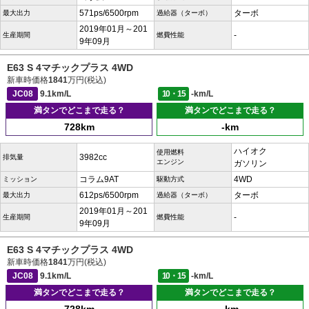
571ps/6500rpm
ターボ
最大出力
過給器（ターボ）
2019年01月～201
-
生産期間
燃費性能
9年09月
E63 S 4マチックプラス 4WD
新車時価格
1841
万円(税込)
JC08
9.1km/L
10・15
-km/L
満タンでどこまで走る？
満タンでどこまで走る？
728km
-km
ハイオク
使用燃料
3982cc
排気量
エンジン
ガソリン
コラム9AT
4WD
ミッション
駆動方式
612ps/6500rpm
ターボ
最大出力
過給器（ターボ）
2019年01月～201
-
生産期間
燃費性能
9年09月
E63 S 4マチックプラス 4WD
新車時価格
1841
万円(税込)
JC08
9.1km/L
10・15
-km/L
満タンでどこまで走る？
満タンでどこまで走る？