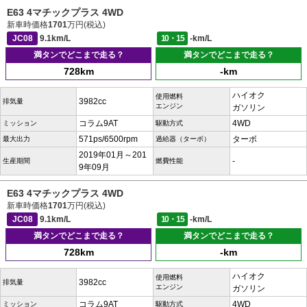
E63 4マチックプラス 4WD
新車時価格
1701
万円(税込)
JC08
9.1km/L
10・15
-km/L
満タンでどこまで走る？
満タンでどこまで走る？
728km
-km
ハイオク
使用燃料
3982cc
排気量
エンジン
ガソリン
コラム9AT
4WD
ミッション
駆動方式
571ps/6500rpm
ターボ
最大出力
過給器（ターボ）
2019年01月～201
-
生産期間
燃費性能
9年09月
E63 4マチックプラス 4WD
新車時価格
1701
万円(税込)
JC08
9.1km/L
10・15
-km/L
満タンでどこまで走る？
満タンでどこまで走る？
728km
-km
ハイオク
使用燃料
3982cc
排気量
エンジン
ガソリン
コラム9AT
4WD
ミッション
駆動方式