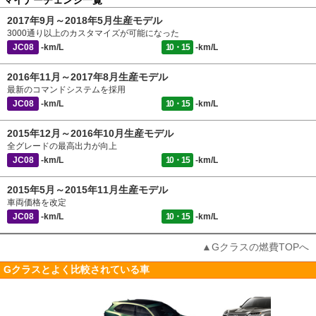
マイナーチェンジ一覧
2017年9月～2018年5月生産モデル
3000通り以上のカスタマイズが可能になった
JC08
-km/L
10・15
-km/L
2016年11月～2017年8月生産モデル
最新のコマンドシステムを採用
JC08
-km/L
10・15
-km/L
2015年12月～2016年10月生産モデル
全グレードの最高出力が向上
JC08
-km/L
10・15
-km/L
2015年5月～2015年11月生産モデル
車両価格を改定
JC08
-km/L
10・15
-km/L
▲Gクラスの燃費TOPへ
Gクラスとよく比較されている車