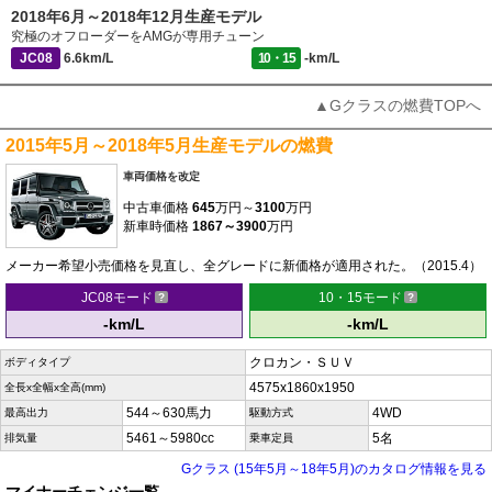
2018年6月～2018年12月生産モデル
究極のオフローダーをAMGが専用チューン
JC08
6.6km/L
10・15
-km/L
▲Gクラスの燃費TOPへ
2015年5月～2018年5月生産モデルの燃費
車両価格を改定
中古車価格
645
万円～
3100
万円
新車時価格
1867～3900
万円
メーカー希望小売価格を見直し、全グレードに新価格が適用された。（2015.4）
JC08モード
10・15モード
-km/L
-km/L
クロカン・ＳＵＶ
ボディタイプ
4575x1860x1950
全長x全幅x全高(mm)
544～630馬力
4WD
最高出力
駆動方式
5461～5980cc
5名
排気量
乗車定員
Gクラス (15年5月～18年5月)のカタログ情報を見る