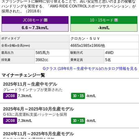
スプリングレートに瞬時に切り替えることで、高い安定性と思いのままの俊敏な
ハンドリングを実現する、「AMG RIDE CONTROLスポーツサスペンション」が
採用された。（2018.6）
JC08モード
10・15モード
6.6～7.3km/L
-km/L
クロカン・ＳＵＶ
ボディタイプ
4665x1985x1966/他
全長x全幅x全高(mm)
585馬力
4WD
最高出力
駆動方式
3982cc
5名
排気量
乗車定員
Gクラス (18年6月～生産中モデル)のカタログ情報を見る
マイナーチェンジ一覧
2025年11月～生産中モデル
グレードラインナップが更新された
JC08
7.3km/L
10・15
-km/L
2025年6月～2025年10月生産モデル
G 63に高度運転支援パッケージを採用
JC08
7.3km/L
10・15
-km/L
2024年11月～2025年5月生産モデル