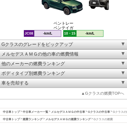
ベントレー
ベンテイガ
JC08
-km/L
10・15
-km/L
Gクラスのグレードをピックアップ
メルセデスＡＭＧの他の車の燃費情報
他のメーカーの燃費ランキング
ボディタイプ別燃費ランキング
車を売却する
▲Gクラスの燃費TOPへ
中古車トップ
中古車メーカー一覧
メルセデスＡＭＧの中古車
Gクラスの中古車
Gクラスの
中古車トップ
燃費ランキング
メルセデスＡＭＧの燃費ランキング
Gクラスの燃費