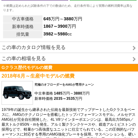
※燃費は定められた試験条件の下での数値のため、走行条件等により実際の燃料消費率は異な
ります。
中古車価格
645
万円～
3880
万円
1867～3900
万円
新車時価格
3982～5980
cc
排気量
この車のカタログ情報を見る
この車の相場を見る
Gクラス歴代モデルの燃費
2018年6月～生産中モデルの燃費
究極のオフローダーをAMGが専用チューン
中古車価格
1485
万円～
3880
万円
新車時価格
2035～3535
万円
1979年の誕生から継承された伝統を最新技術でアップデートしたGクラスをベー
スに、AMGのテクノロジーを搭載したトップパフォーマンスモデル。メルセデス
AMG社が完全自社開発した、4L V8ツインターボエンジンは、最高出力585ps／
最大トルク850N・mを発生。アルミ製クランクケースや、鍛造アルミピストンの
採用などで、軽量かつ高強度なユニットに仕立てられている。この圧倒的なパフ
ォーマンスに対応する専用のAMG強化ブレーキを採用。サスペンションも、硬い