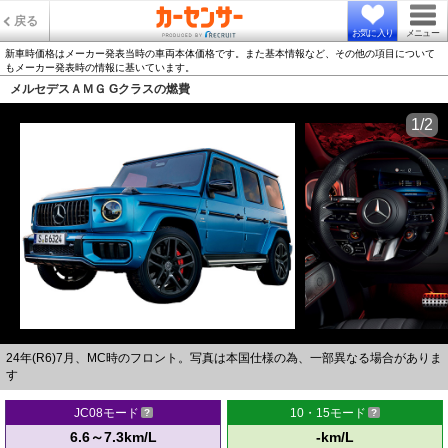
戻る
お気に入り
メニュー
新車時価格はメーカー発表当時の車両本体価格です。また基本情報など、その他の項目について
もメーカー発表時の情報に基いています。
メルセデスＡＭＧ Gクラスの燃費
1/2
24年(R6)7月、MC時のフロント。写真は本国仕様の為、一部異なる場合がありま
す
JC08モード
10・15モード
6.6～7.3km/L
-km/L