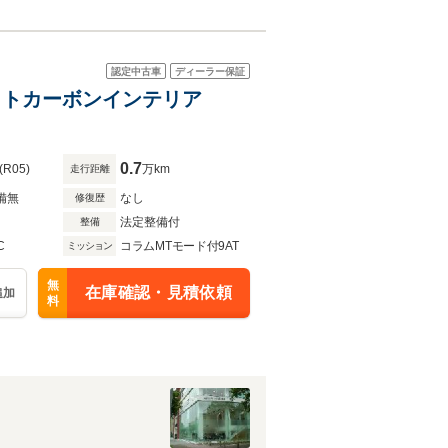
認定中古車
ディーラー保証
ワイトカーボンインテリア
0.7
(R05)
万km
走行距離
備無
なし
修復歴
法定整備付
整備
C
コラムMTモード付9AT
ミッション
無
在庫確認・見積依頼
追加
料