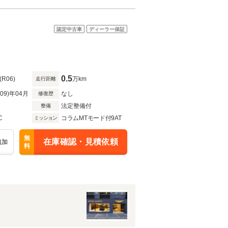
認定中古車
ディーラー保証
0.5
(R06)
万km
走行距離
R09)年04月
なし
修復歴
法定整備付
整備
C
コラムMTモード付9AT
ミッション
無
在庫確認・見積依頼
追加
料