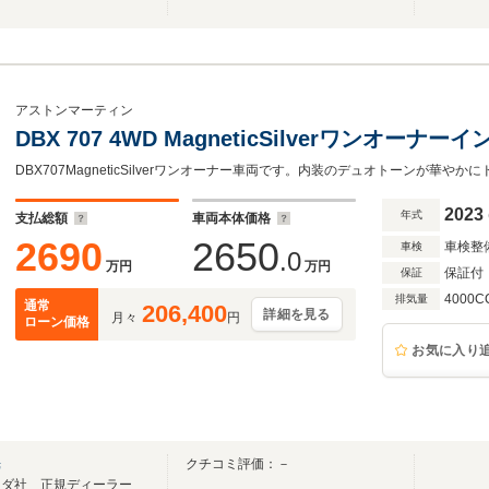
アストンマーティン
DBX 707 4WD MagneticSilverワンオー
DBX707MagneticSilverワンオーナー車両です。内装のデュオトーンが華や
2023
年式
支払総額
車両本体価格
2690
2650
車検整
車検
.0
万円
万円
保証付
保証
4000C
排気量
通常
206,400
詳細を見る
月々
円
ローン価格
お気に入り
光
クチコミ評価：－
ンダ社 正規ディーラー