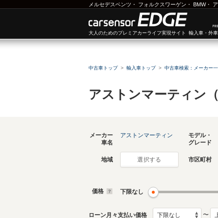
メルセデスベンツ
・
フォルクスワーゲン
・
BMW
・
ア
大人のためのプレミアカーライフ実現サイト 輸入車・外
中古車トップ
輸入車トップ
中古車検索：メーカー一
アストンマーティン（
メーカー
アストンマーティン
モデル・
車名
グレード
地域
市区町村
選択する
価格
下限なし
〜
ローン月々支払い価格