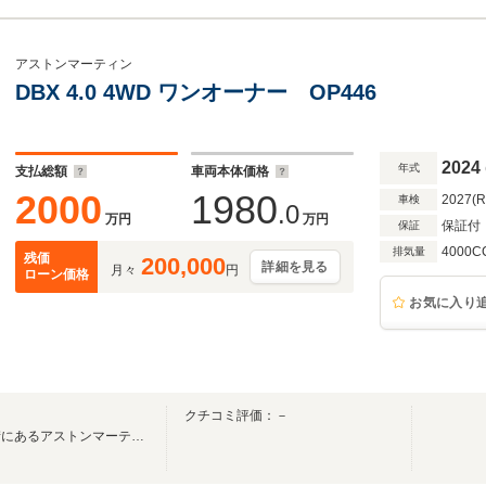
アストンマーティン
DBX 4.0 4WD ワンオーナー OP446
2024
年式
支払総額
車両本体価格
2000
1980
2027(
車検
.0
万円
万円
保証付
保証
4000C
排気量
残価
200,000
詳細を見る
月々
円
ローン価格
お気に入り
クチコミ評価：－
イギリスとも縁の深い神戸の街にあるアストンマーティン正規ディーラー