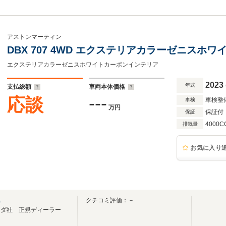
アストンマーティン
DBX 707 4WD エクステリアカラーゼニスホ
エクステリアカラーゼニスホワイトカーボンインテリア
2023
年式
支払総額
車両本体価格
---
応談
車検整
車検
万円
保証付
保証
4000C
排気量
お気に入り
光
クチコミ評価：－
ンダ社 正規ディーラー