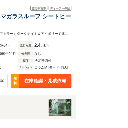
認定中古車
ディーラー保証
 パノラマガラスルーフ シートヒー
DBX550 ライトニングシルバー とてもお洒落な仕様が入庫しました。インテリアカラーもダークナイト＆アイボリーで北欧のインテリアを連想させる室内空間です。
2.4
(R04)
万km
走行距離
R09)年04月
なし
修復歴
法定整備付
整備
C
コラムMTモード付9AT
ミッション
無
在庫確認・見積依頼
追加
料