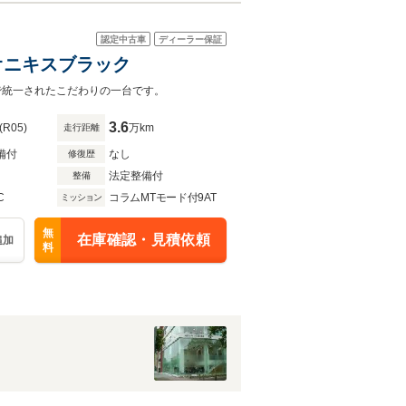
認定中古車
ディーラー保証
-オニキスブラック
クで統一されたこだわりの一台です。
3.6
(R05)
万km
走行距離
備付
なし
修復歴
法定整備付
整備
C
コラムMTモード付9AT
ミッション
無
在庫確認・見積依頼
追加
料