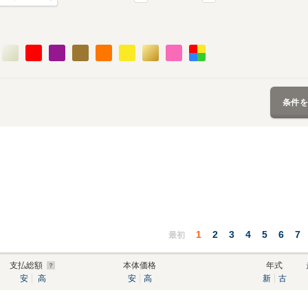
条件
1
2
3
4
5
6
7
最初
支払総額
本体価格
年式
安
高
安
高
新
古