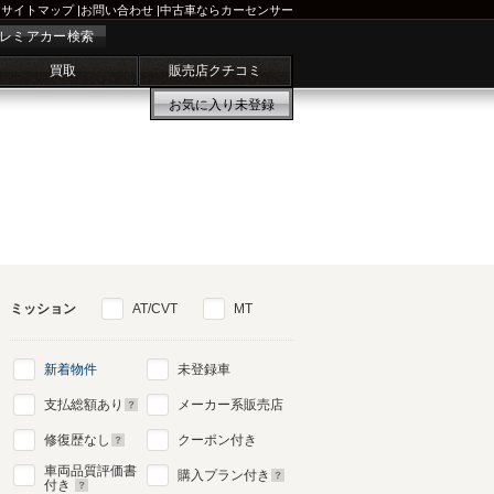
サイトマップ
|
お問い合わせ
|
中古車ならカーセンサー
レミアカー検索
買取
販売店クチコミ
お気に入り
未登録
ミッション
AT/CVT
MT
新着物件
未登録車
支払総額あり
メーカー系販売店
修復歴なし
クーポン付き
車両品質評価書
購入プラン付き
付き