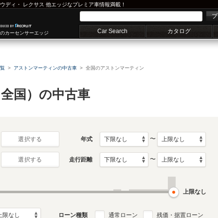
ウディ
・
レクサス
他エッジなプレミア車情報満載！
プ
Car Search
カタログ
車のカーセンサーエッジ
覧
アストンマーティンの中古車
全国のアストンマーティン
全国）の中古車
〜
年式
選択する
〜
走行距離
選択する
上限なし
ローン種類
通常ローン
残価・据置ローン