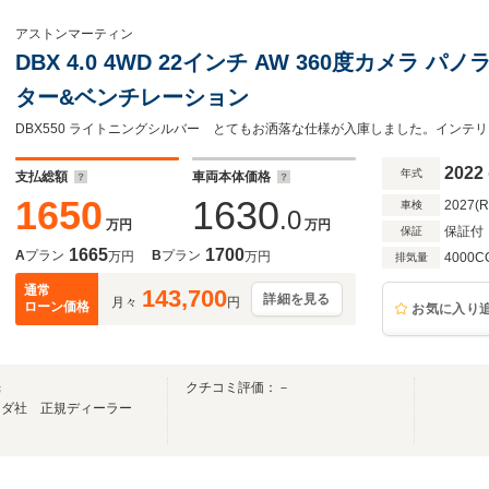
アストンマーティン
DBX 4.0 4WD 22インチ AW 360度カメラ
ター&ベンチレーション
2022
年式
支払総額
車両本体価格
1650
1630
2027(
車検
.0
万円
万円
保証付
保証
1665
1700
A
プラン
B
プラン
万円
万円
4000C
排気量
通常
143,700
詳細を見る
月々
円
ローン価格
お気に入り
光
クチコミ評価：－
ンダ社 正規ディーラー