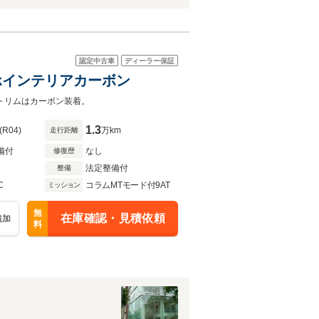
認定中古車
ディーラー保証
Blackインテリアカーボン
にトリムはカーボン装着。
1.3
(R04)
万km
走行距離
備付
なし
修復歴
法定整備付
整備
C
コラムMTモード付9AT
ミッション
無
在庫確認・見積依頼
追加
料