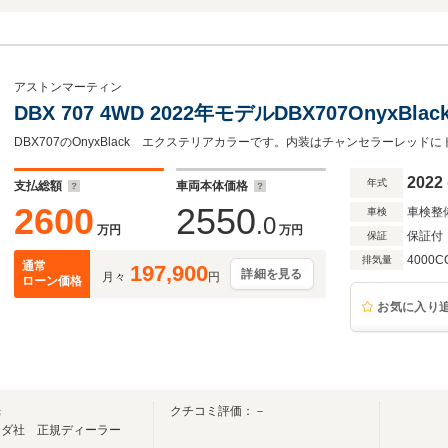
アストンマーティン
DBX 707 4WD 2022年モデルDBX707Onyx
DBX707のOnyxBlack エクステリアカラーです。内装はチャンセラーレッド
2022
年式
支払総額
車両本体価格
2600
2550
車検整
車検
.0
万円
万円
保証付
保証
4000C
排気量
通常
197,900
詳細を見る
月々
円
ローン価格
お気に入り
光
クチコミ評価：－
ンダ社 正規ディーラー