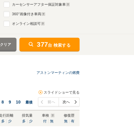
カーセンサーアフター保証対象車
360
°画像付き車両
オンライン相談可
377
をクリア
台 検索する
アストンマーティンの燃費
スライドショーで見る
8
9
10
前へ
次へ
最後
走行距離
排気量
車検
修復歴
多
少
多
少
付
無
無
有