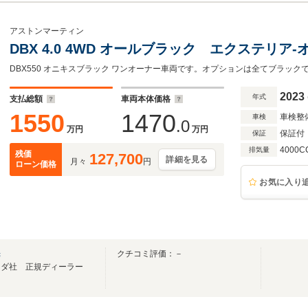
アストンマーティン
DBX 4.0 4WD オールブラック エクステリア
DBX550 オニキスブラック ワンオーナー車両です。オプションは全てブラッ
2023
年式
支払総額
車両本体価格
1550
1470
車検整
車検
.0
万円
万円
保証付
保証
4000C
排気量
残価
127,700
詳細を見る
月々
円
ローン価格
お気に入り
光
クチコミ評価：－
ンダ社 正規ディーラー