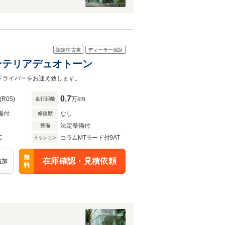
認定中古車
ディーラー保証
ナーインテリアデュオトーン
かにドライバーをお迎え致します。
0.7
(R05)
万km
走行距離
備付
なし
修復歴
法定整備付
整備
C
コラムMTモード付9AT
ミッション
無
在庫確認・見積依頼
追加
料