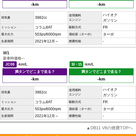
-km
-km
ハイオク
使用燃料
3982cc
排気量
エンジン
ガソリン
コラム8AT
FR
ミッション
駆動方式
503ps/6000rpm
ターボ
最大出力
過給器（ターボ）
2021年12月～
-
生産期間
燃費性能
W1
新車時価格
---
JC08
-km/L
10・15
-km/L
満タンでどこまで走る？
満タンでどこまで走る？
-km
-km
ハイオク
使用燃料
3982cc
排気量
エンジン
ガソリン
コラム8AT
FR
ミッション
駆動方式
503ps/6000rpm
ターボ
最大出力
過給器（ターボ）
2021年12月～
-
生産期間
燃費性能
▲DB11 V8の燃費TOPへ