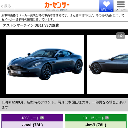
戻る
お気に入り
メニュー
新車時価格はメーカー発表当時の車両本体価格です。また基本情報など、その他の項目について
もメーカー発表時の情報に基いています。
アストンマーティン DB11 V8の燃費
1/3
16年(H28)9月、新型時のフロント。写真は本国仕様の為、一部異なる場合があり
ます
JC08モード
10・15モード
-km/L(78L)
-km/L(78L)