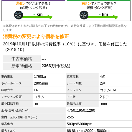
満タン
でどこまで走る？
満タン
でどこまで走る？
（燃費×タンク容量）
（燃費×タンク容量）
-
-
km
km
※燃費は定められた試験条件の下での数値のため、走行条件等により実際の燃料消費率は異な
ります。
消費税の変更により価格を修正
2019年10月1日以降の消費税率（10％）に基づき、価格を修正した
（2019.10）
中古車価格
---
2363
万円(税込)
新車時価格
1760kg
4名
車両重量
乗車定員
2805mm
2列
ホイールベース
シート列数
FR
コラム8AT
駆動方式
ミッション
コラム
2ドア
ミッション位置
ドア数
-m
-mm
最小回転半径
最低地上高
4750x1950x1290
全長x全幅x全高(mm)
-x-x-
室内 全長x全幅x全高(mm)
503ps/6000rpm
最高出力
68.8kg・m/2000～5000rpm
最大トルク