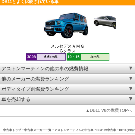
DB11とよく比較されている車
メルセデスＡＭＧ
Gクラス
JC08
6.6km/L
10・15
-km/L
アストンマーティンの他の車の燃費情報
他のメーカーの燃費ランキング
ボディタイプ別燃費ランキング
車を売却する
▲DB11 V8の燃費TOPへ
中古車トップ
中古車メーカー一覧
アストンマーティンの中古車
DB11の中古車
DB11(1