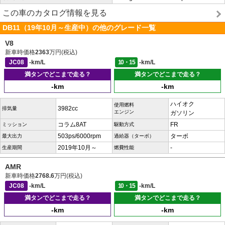
この車のカタログ情報を見る
DB11（19年10月～生産中）の他のグレード一覧
V8
新車時価格
2363
万円(税込)
JC08
-km/L
10・15
-km/L
満タンでどこまで走る？
満タンでどこまで走る？
-km
-km
ハイオク
使用燃料
3982cc
排気量
エンジン
ガソリン
コラム8AT
FR
ミッション
駆動方式
503ps/6000rpm
ターボ
最大出力
過給器（ターボ）
2019年10月～
-
生産期間
燃費性能
AMR
新車時価格
2768.6
万円(税込)
JC08
-km/L
10・15
-km/L
満タンでどこまで走る？
満タンでどこまで走る？
-km
-km