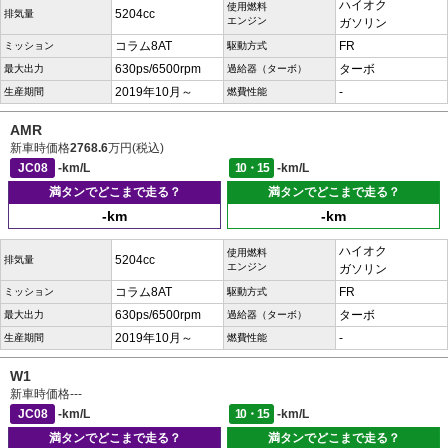
ハイオク
使用燃料
5204cc
排気量
エンジン
ガソリン
コラム8AT
FR
ミッション
駆動方式
630ps/6500rpm
ターボ
最大出力
過給器（ターボ）
2019年10月～
-
生産期間
燃費性能
AMR
新車時価格
2768.6
万円(税込)
JC08
-km/L
10・15
-km/L
満タンでどこまで走る？
満タンでどこまで走る？
-km
-km
ハイオク
使用燃料
5204cc
排気量
エンジン
ガソリン
コラム8AT
FR
ミッション
駆動方式
630ps/6500rpm
ターボ
最大出力
過給器（ターボ）
2019年10月～
-
生産期間
燃費性能
W1
新車時価格
---
JC08
-km/L
10・15
-km/L
満タンでどこまで走る？
満タンでどこまで走る？