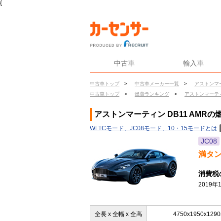
{
中古車
輸入車
中古車トップ
>
中古車メーカー一覧
>
アストンマ
中古車トップ
>
燃費ランキング
>
アストンマーテ
アストンマーティン DB11 AMRの
WLTCモード、JC08モード、10・15モードとは
JC08
満タ
消費税
2019
全長 x 全幅 x 全高
4750x1950x129