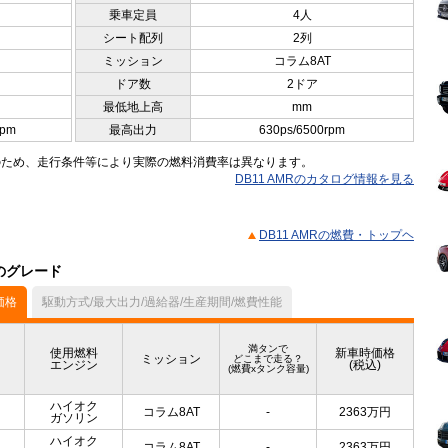
乗車定員
4人
シート配列
2列
ミッション
コラム8AT
ドア数
2ドア
最低地上高
mm
rpm
最高出力
630ps/6500rpm
のため、走行条件等により実際の燃料消費率は異なります。
DB11 AMRのカタログ情報を見る
DB11 AMRの燃費・トップヘ
他のグレード
価格
駆動方式/最大出力/過給器/生産期間/燃費性能
満タンで
使用燃料
新車時価格
ミッション
どこまで走る？
エンジン
(税込)
(燃費xタンク容量)
ハイオク
コラム8AT
-
2363
万円
ガソリン
ハイオク
コラム8AT
-
2363
万円