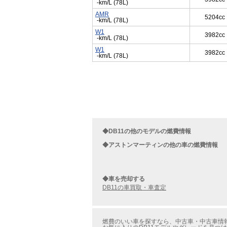
-km/L (78L)
AMR
5204cc
-km/L (78L)
W1
3982cc
-km/L (78L)
W1
3982cc
-km/L (78L)
◆DB11の他のモデルの燃費情報
◆アストンマーティンの他の車の燃費情報
◆車を売却する
DB11の車買取・車査定
燃費のいい車を探すなら、中古車・中古車情報