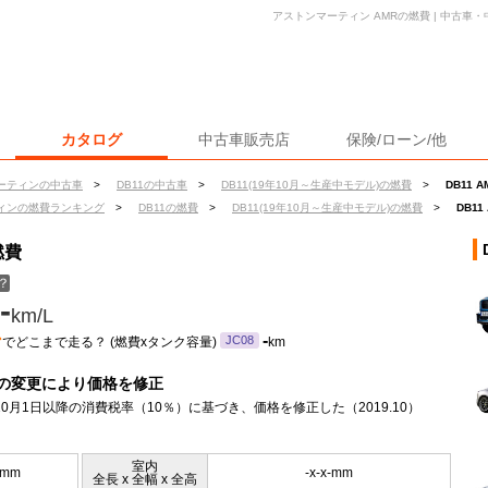
アストンマーティン AMRの燃費 | 中古車
カタログ
中古車販売店
保険/ローン/他
ーティンの中古車
>
DB11の中古車
>
DB11(19年10月～生産中モデル)の燃費
>
DB11 
ィンの燃費ランキング
>
DB11の燃費
>
DB11(19年10月～生産中モデル)の燃費
>
DB1
燃費
？
-
km/L
ン
-
JC08
でどこまで走る？ (燃費xタンク容量)
km
の変更により価格を修正
年10月1日以降の消費税率（10％）に基づき、価格を修正した（2019.10）
室内
0mm
-x-x-mm
全長 x 全幅 x 全高