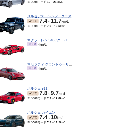
※ JC08モード
10
～
21
km/L
メルセデス・ベンツ Gクラス
7.4
11.7
WLTC
～
km/L
※ JC08モード
7.9
～
13.5
km/L
マクラーレン 540Cクーペ
JC08
-km/L
マセラティ グラントゥーリズモ
JC08
-km/L
ポルシェ 911
7.8
9.7
WLTC
～
km/L
※ JC08モード
7.2
～
12.8
km/L
ポルシェ カイエン
7.4
10
WLTC
～
km/L
※ JC08モード
7.4
～
11.2
km/L