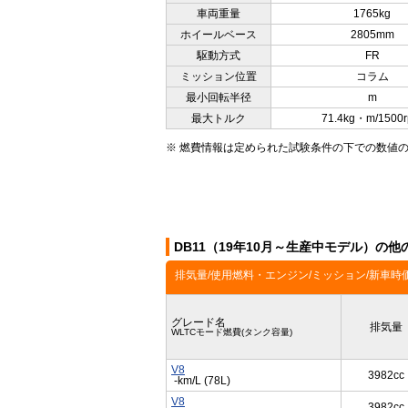
車両重量
1765kg
ホイールベース
2805mm
駆動方式
FR
ミッション位置
コラム
最小回転半径
m
最大トルク
71.4kg・m/1500
※ 燃費情報は定められた試験条件の下での数値
DB11（19年10月～生産中モデル）の
排気量/使用燃料・エンジン/ミッション/新車時
グレード名
排気量
WLTCモード燃費(タンク容量)
V8
3982cc
-km/L (78L)
V8
3982cc