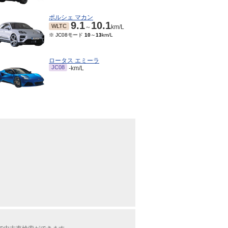
ポルシェ マカン
9.1
10.1
WLTC
～
km/L
※ JC08モード
10
～
13
km/L
ロータス エミーラ
JC08
-km/L