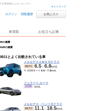
・中古車情報ならカーセンサー
サイトマップ
ログイン
閲覧履歴
お気に入り
車買取
お役立ち記事
AMRの燃費
1 AMRの燃費
DB11とよく比較されている車
メルセデスＡＭＧ Gクラス
6.5
6.8
WLTC
～
km/L
※ JC08モード
6.6
～
7.3
km/L
フェラーリ ローマ
JC08
-km/L
メルセデス・ベンツ Eクラス
11.1
18.5
WLTC
～
km/L