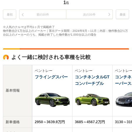
1
/1
最初
前の30件
次の30件
最後
※人気のクルマは平均1ヶ月で掲載終了
物件数合計1万台以上のメーカー｜算出データ期間：2024年9月～11月｜内容：物件数合計1万
台以上のメーカーのうち、掲載が終了した物件数が1,000台以上の場合
よく一緒に検討される車種を比較
ベントレー
ベントレー
ベントレ
フライングスパー
コンチネンタルGT
コンチネ
コンバーチブル
ーパース
基本情報
新車価格
2950～3639.9万円
3685～4567.2万円
3130～31