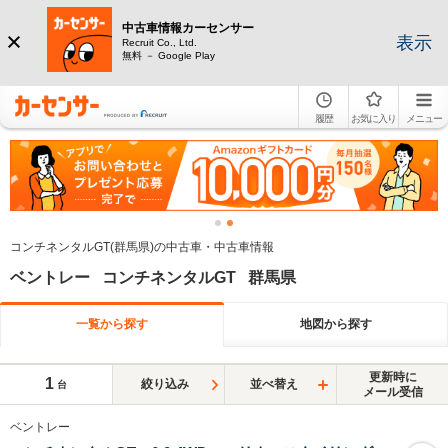
中古車情報カーセンサー
表示
Recruit Co., Ltd.
無料 － Google Play
履歴
お気に入り
メニュー
コンチネンタルGT(群馬県)の中古車・中古車情報
ベントレー コンチネンタルGT 群馬県
一覧から探す
地図から探す
更新時に
1
絞り込み
並べ替え
台
メール受信
ベントレー