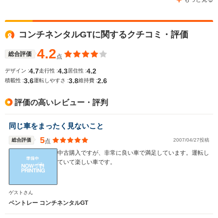
コンチネンタルGTに関するクチコミ・評価
WLTCモード
-
-
-
燃費
4.2
総合評価
点
4.7
4.3
4.2
デザイン :
走行性 :
居住性 :
3.6
3.8
2.6
積載性 :
運転しやすさ :
維持費 :
排気量
3996cc
3996cc
5998cc
評価の高いレビュー・評判
駆動方式
4WD
4WD
4WD
同じ車をまったく見ないこと
5
総合評価
2007/04/27投稿
点
中古購入ですが、非常に良い車で満足しています。運転し
ていて楽しい車です。
ゲストさん
ベントレー コンチネンタルGT