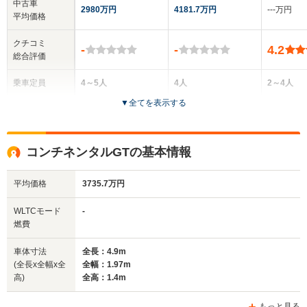
中古車
2980万円
4181.7万円
‐‐‐万円
平均価格
クチコミ
-
-
4.2
総合評価
乗車定員
4～5人
4人
2～4人
▼
全てを表示する
ドア数
4ドア
2ドア
2ドア
全高
全高
全
コンチネンタルGTの基本情報
1.47m
1.39m
1.
平均価格
3735.7万円
全幅
全幅
全
WLTCモード
-
サイズ
1.99m
1.97m
1.
燃費
全長
全長
(全長x全幅x全高)
5.32m
4.9m
4
車体寸法
全長：4.9m
(全長x全幅x全
全幅：1.97m
高)
全高：1.4m
ホイールベース
ホイールベース
ホイー
-m
-m
もっと見る