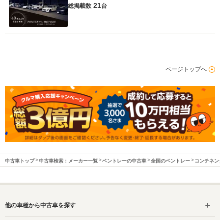
21
総掲載数
台
ページトップへ
中古車トップ
中古車検索：メーカー一覧
ベントレーの中古車
全国のベントレー
コンチネン
他の車種から中古車を探す