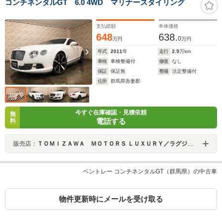
コンチネンタルGT 6.0 4WD マリナースタイリング
支払総額
本体価格
648
638.
0
万円
万円
年式
2011
年
走行
2.9
万km
車検
車検整備付
修復
なし
保証
保証無
整備
法定整備付
住所
群馬県吾妻郡
今すぐ在庫確認・見積依頼
無
電話する
料
販売店：
ＴＯＭＩＺＡＷＡ ＭＯＴＯＲＳ ＬＵＸＵＲＹ／ラグジュアリー
ベントレー コンチネンタルGT（群馬県）の中古車
物件更新時にメールを受け取る