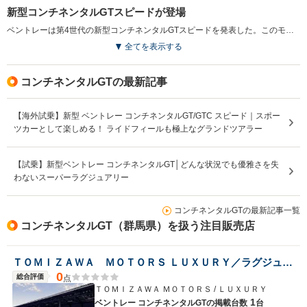
新型コンチネンタルGTスピードが登場
ベントレーは第4世代の新型コンチネンタルGTスピードを発表した。このモデルは、ベントレー史上最もパワフルなロードカーとして位置づけられ、システム出力782psと1000N・mのトルクを誇る新設計の「ウルトラ パフォーマンス ハイブリッド」を搭載した。0-100km/h加速はわずか3.2秒、最高速度は335km/hに達する。デザインはシングルヘッドライトを採用し、洗練された印象を与えている。インテリアはウェルネスを重視し、最新のシートテクノロジーやエアイオナイザーを備え、最上の快適性を追求している。また、先進のドライバーアシスト機能やインフォテインメントシステムも充実し、新世代のユーザー体験を提供している。（2024.6）
全てを表示する
コンチネンタルGTの最新記事
【海外試乗】新型 ベントレー コンチネンタルGT/GTC スピード｜スポー
ツカーとして楽しめる！ ライドフィールも極上なグランドツアラー
【試乗】新型ベントレー コンチネンタルGT│どんな状況でも優雅さを失
わないスーパーラグジュアリー
コンチネンタルGTの最新記事一覧
コンチネンタルGT（群馬県）を扱う注目販売店
ＴＯＭＩＺＡＷＡ ＭＯＴＯＲＳ ＬＵＸＵＲＹ／ラグジュアリー
0
総合評価
点
ＴＯＭＩＺＡＷＡ ＭＯＴＯＲＳ / ＬＵＸＵＲＹ
1
ベントレー コンチネンタルGTの
掲載台数
台