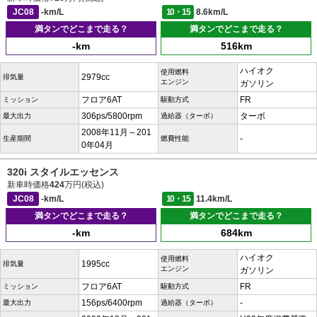
JC08
-km/L
10・15
8.6km/L
満タンでどこまで走る？
満タンでどこまで走る？
-km
516km
ハイオク
使用燃料
2979cc
排気量
エンジン
ガソリン
フロア6AT
FR
ミッション
駆動方式
306ps/5800rpm
ターボ
最大出力
過給器（ターボ）
2008年11月～201
-
生産期間
燃費性能
0年04月
320i スタイルエッセンス
新車時価格
424
万円(税込)
JC08
-km/L
10・15
11.4km/L
満タンでどこまで走る？
満タンでどこまで走る？
-km
684km
ハイオク
使用燃料
1995cc
排気量
エンジン
ガソリン
フロア6AT
FR
ミッション
駆動方式
156ps/6400rpm
-
最大出力
過給器（ターボ）