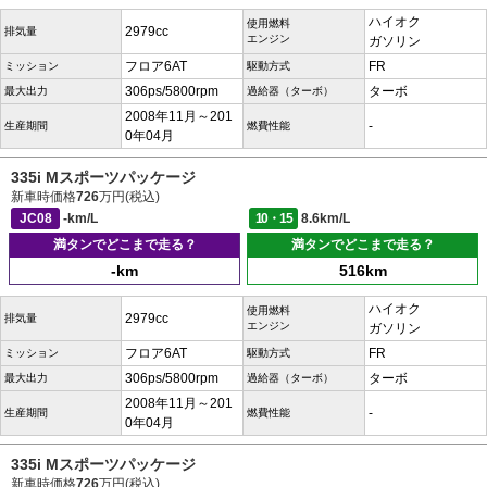
ハイオク
使用燃料
2979cc
排気量
エンジン
ガソリン
フロア6AT
FR
ミッション
駆動方式
306ps/5800rpm
ターボ
最大出力
過給器（ターボ）
2008年11月～201
-
生産期間
燃費性能
0年04月
335i Mスポーツパッケージ
新車時価格
726
万円(税込)
JC08
-km/L
10・15
8.6km/L
満タンでどこまで走る？
満タンでどこまで走る？
-km
516km
ハイオク
使用燃料
2979cc
排気量
エンジン
ガソリン
フロア6AT
FR
ミッション
駆動方式
306ps/5800rpm
ターボ
最大出力
過給器（ターボ）
2008年11月～201
-
生産期間
燃費性能
0年04月
335i Mスポーツパッケージ
新車時価格
726
万円(税込)