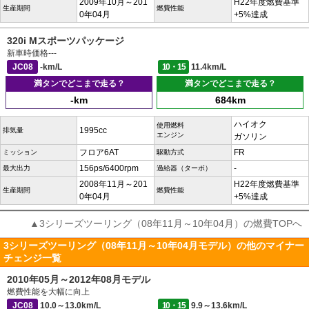
2009年10月～201
H22年度燃費基準
生産期間
燃費性能
0年04月
+5%達成
320i Mスポーツパッケージ
新車時価格
---
JC08
-km/L
10・15
11.4km/L
満タンでどこまで走る？
満タンでどこまで走る？
-km
684km
ハイオク
使用燃料
1995cc
排気量
エンジン
ガソリン
フロア6AT
FR
ミッション
駆動方式
156ps/6400rpm
-
最大出力
過給器（ターボ）
2008年11月～201
H22年度燃費基準
生産期間
燃費性能
0年04月
+5%達成
▲3シリーズツーリング（08年11月～10年04月）の燃費TOPへ
3シリーズツーリング（08年11月～10年04月モデル）の他のマイナー
チェンジ一覧
2010年05月～2012年08月モデル
燃費性能を大幅に向上
JC08
10.0～13.0km/L
10・15
9.9～13.6km/L