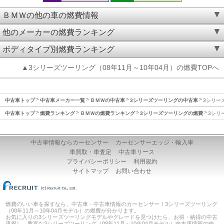
ＢＭＷの他の車の燃費情報
他のメーカーの燃費ランキング
ボディタイプ別燃費ランキング
▲3シリーズツーリング（08年11月～10年04月）の燃費TOPへ
中古車トップ
中古車メーカー一覧
ＢＭＷの中古車
3シリーズツーリングの中古車
3シリーズ
中古車トップ
燃費ランキング
ＢＭＷの燃費ランキング
3シリーズツーリングの燃費
3シリ
中古車情報ならカーセンサー
カーセンサーエッジ・輸入車
車買取・車査定
中古車リース
プライバシーポリシー
利用規約
サイトマップ
お問い合わせ
燃費のいい車を探すなら、中古車・中古車情報のカーセンサー！3シリーズツーリング
（08年11月～10年04月モデル）の燃費が分かります。
お気に入りの3シリーズツーリングモデルやグレードを見つけたら、お得・納得の中古
車探し。豊富な3シリーズツーリング（08年11月～10年04月モデル）中古車情報の中