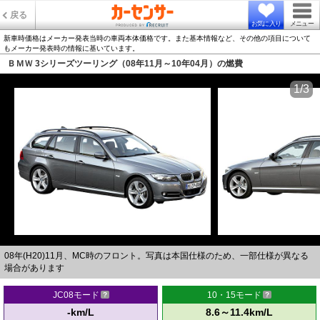
戻る
お気に入り
メニュー
新車時価格はメーカー発表当時の車両本体価格です。また基本情報など、その他の項目について
もメーカー発表時の情報に基いています。
ＢＭＷ 3シリーズツーリング（08年11月～10年04月）の燃費
1/3
08年(H20)11月、MC時のフロント。写真は本国仕様のため、一部仕様が異なる
場合があります
JC08モード
10・15モード
-km/L
8.6～11.4km/L