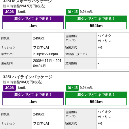
325i Mスポーツパッケージ
新車時価格
594.5
万円(税込)
JC08
-km/L
10・15
9.9km/L
満タンでどこまで走る？
満タンでどこまで走る？
-km
594km
ハイオク
使用燃料
2496cc
排気量
エンジン
ガソリン
フロア6AT
FR
ミッション
駆動方式
218ps/6500rpm
-
最大出力
過給器（ターボ）
2008年11月～201
-
生産期間
燃費性能
0年04月
325i ハイラインパッケージ
新車時価格
584
万円(税込)
JC08
-km/L
10・15
9.9km/L
満タンでどこまで走る？
満タンでどこまで走る？
-km
594km
ハイオク
使用燃料
2496cc
排気量
エンジン
ガソリン
フロア6AT
FR
ミッション
駆動方式