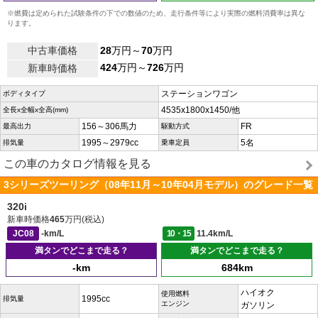
※燃費は定められた試験条件の下での数値のため、走行条件等により実際の燃料消費率は異な
ります。
中古車価格
28
万円～
70
万円
424
万円～
726
万円
新車時価格
ステーションワゴン
ボディタイプ
4535x1800x1450/他
全長x全幅x全高(mm)
156～306馬力
FR
最高出力
駆動方式
1995～2979cc
5名
排気量
乗車定員
この車のカタログ情報を見る
3シリーズツーリング（08年11月～10年04月モデル）のグレード一覧
320i
新車時価格
465
万円(税込)
JC08
-km/L
10・15
11.4km/L
満タンでどこまで走る？
満タンでどこまで走る？
-km
684km
ハイオク
使用燃料
1995cc
排気量
エンジン
ガソリン