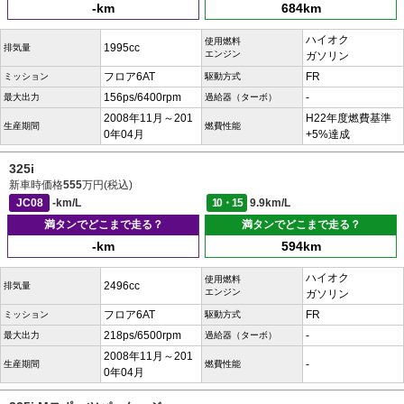
-km
684km
ハイオク
使用燃料
1995cc
排気量
エンジン
ガソリン
フロア6AT
FR
ミッション
駆動方式
156ps/6400rpm
-
最大出力
過給器（ターボ）
2008年11月～201
H22年度燃費基準
生産期間
燃費性能
0年04月
+5%達成
325i
新車時価格
555
万円(税込)
JC08
-km/L
10・15
9.9km/L
満タンでどこまで走る？
満タンでどこまで走る？
-km
594km
ハイオク
使用燃料
2496cc
排気量
エンジン
ガソリン
フロア6AT
FR
ミッション
駆動方式
218ps/6500rpm
-
最大出力
過給器（ターボ）
2008年11月～201
-
生産期間
燃費性能
0年04月