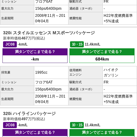
フロア6AT
FR
ミッション
駆動方式
156ps/6400rpm
-
最大出力
過給器（ターボ）
2008年11月～201
H22年度燃費基準
生産期間
燃費性能
0年04月
+5%達成
320i スタイルエッセンス Mスポーツパッケージ
新車時価格
467
万円(税込)
JC08
-km/L
10・15
11.4km/L
満タンでどこまで走る？
満タンでどこまで走る？
-km
684km
ハイオク
使用燃料
1995cc
排気量
エンジン
ガソリン
フロア6AT
FR
ミッション
駆動方式
156ps/6400rpm
-
最大出力
過給器（ターボ）
2008年11月～201
H22年度燃費基準
生産期間
燃費性能
0年04月
+5%達成
320i ハイラインパッケージ
新車時価格
497
万円(税込)
JC08
-km/L
10・15
11.4km/L
満タンでどこまで走る？
満タンでどこまで走る？