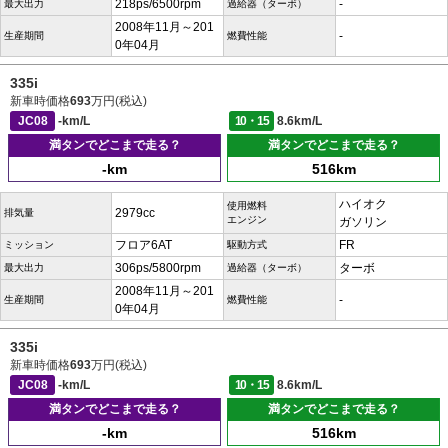
218ps/6500rpm
-
最大出力
過給器（ターボ）
2008年11月～201
-
生産期間
燃費性能
0年04月
335i
新車時価格
693
万円(税込)
JC08
-km/L
10・15
8.6km/L
満タンでどこまで走る？
満タンでどこまで走る？
-km
516km
ハイオク
使用燃料
2979cc
排気量
エンジン
ガソリン
フロア6AT
FR
ミッション
駆動方式
306ps/5800rpm
ターボ
最大出力
過給器（ターボ）
2008年11月～201
-
生産期間
燃費性能
0年04月
335i
新車時価格
693
万円(税込)
JC08
-km/L
10・15
8.6km/L
満タンでどこまで走る？
満タンでどこまで走る？
-km
516km