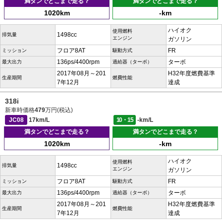
満タンでどこまで走る？
満タンでどこまで走る？
1020km
-km
ハイオク
使用燃料
1498cc
排気量
エンジン
ガソリン
フロア8AT
FR
ミッション
駆動方式
136ps/4400rpm
ターボ
最大出力
過給器（ターボ）
2017年08月～201
H32年度燃費基準
生産期間
燃費性能
7年12月
達成
318i
新車時価格
479
万円(税込)
JC08
17km/L
10・15
-km/L
満タンでどこまで走る？
満タンでどこまで走る？
1020km
-km
ハイオク
使用燃料
1498cc
排気量
エンジン
ガソリン
フロア8AT
FR
ミッション
駆動方式
136ps/4400rpm
ターボ
最大出力
過給器（ターボ）
2017年08月～201
H32年度燃費基準
生産期間
燃費性能
7年12月
達成