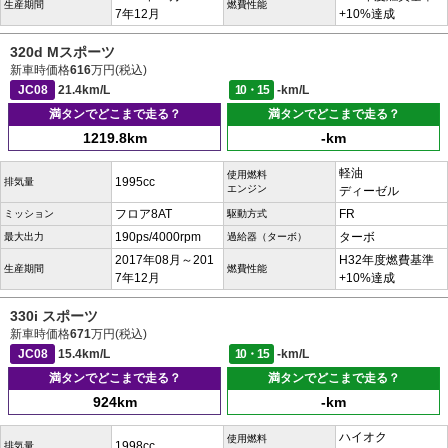
生産期間
燃費性能
7年12月
+10%達成
320d Mスポーツ
新車時価格
616
万円(税込)
JC08
21.4km/L
10・15
-km/L
満タンでどこまで走る？
満タンでどこまで走る？
1219.8km
-km
軽油
使用燃料
1995cc
排気量
エンジン
ディーゼル
フロア8AT
FR
ミッション
駆動方式
190ps/4000rpm
ターボ
最大出力
過給器（ターボ）
2017年08月～201
H32年度燃費基準
生産期間
燃費性能
7年12月
+10%達成
330i スポーツ
新車時価格
671
万円(税込)
JC08
15.4km/L
10・15
-km/L
満タンでどこまで走る？
満タンでどこまで走る？
924km
-km
ハイオク
使用燃料
1998cc
排気量