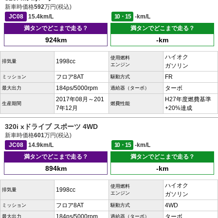
新車時価格
592
万円(税込)
JC08
15.4km/L
10・15
-km/L
満タンでどこまで走る？
満タンでどこまで走る？
924km
-km
ハイオク
使用燃料
1998cc
排気量
エンジン
ガソリン
フロア8AT
FR
ミッション
駆動方式
184ps/5000rpm
ターボ
最大出力
過給器（ターボ）
2017年08月～201
H27年度燃費基準
生産期間
燃費性能
7年12月
+20%達成
320i xドライブ スポーツ 4WD
新車時価格
601
万円(税込)
JC08
14.9km/L
10・15
-km/L
満タンでどこまで走る？
満タンでどこまで走る？
894km
-km
ハイオク
使用燃料
1998cc
排気量
エンジン
ガソリン
フロア8AT
4WD
ミッション
駆動方式
184ps/5000rpm
ターボ
最大出力
過給器（ターボ）