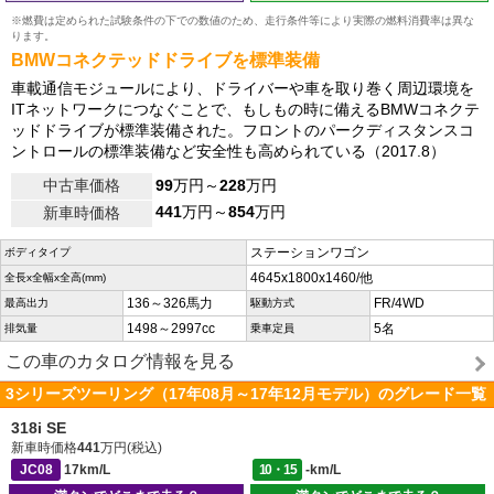
※燃費は定められた試験条件の下での数値のため、走行条件等により実際の燃料消費率は異な
ります。
BMWコネクテッドドライブを標準装備
車載通信モジュールにより、ドライバーや車を取り巻く周辺環境を
ITネットワークにつなぐことで、もしもの時に備えるBMWコネクテ
ッドドライブが標準装備された。フロントのパークディスタンスコ
ントロールの標準装備など安全性も高められている（2017.8）
中古車価格
99
万円～
228
万円
441
万円～
854
万円
新車時価格
ステーションワゴン
ボディタイプ
4645x1800x1460/他
全長x全幅x全高(mm)
136～326馬力
FR/4WD
最高出力
駆動方式
1498～2997cc
5名
排気量
乗車定員
この車のカタログ情報を見る
3シリーズツーリング（17年08月～17年12月モデル）のグレード一覧
318i SE
新車時価格
441
万円(税込)
JC08
17km/L
10・15
-km/L