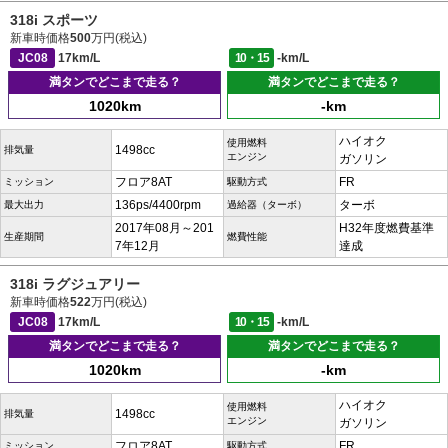
318i スポーツ
新車時価格
500
万円(税込)
JC08
17km/L
10・15
-km/L
満タンでどこまで走る？
満タンでどこまで走る？
1020km
-km
ハイオク
使用燃料
1498cc
排気量
エンジン
ガソリン
フロア8AT
FR
ミッション
駆動方式
136ps/4400rpm
ターボ
最大出力
過給器（ターボ）
2017年08月～201
H32年度燃費基準
生産期間
燃費性能
7年12月
達成
318i ラグジュアリー
新車時価格
522
万円(税込)
JC08
17km/L
10・15
-km/L
満タンでどこまで走る？
満タンでどこまで走る？
1020km
-km
ハイオク
使用燃料
1498cc
排気量
エンジン
ガソリン
フロア8AT
FR
ミッション
駆動方式