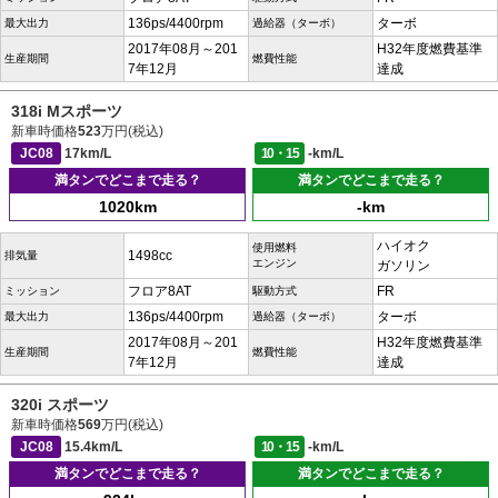
136ps/4400rpm
ターボ
最大出力
過給器（ターボ）
2017年08月～201
H32年度燃費基準
生産期間
燃費性能
7年12月
達成
318i Mスポーツ
新車時価格
523
万円(税込)
JC08
17km/L
10・15
-km/L
満タンでどこまで走る？
満タンでどこまで走る？
1020km
-km
ハイオク
使用燃料
1498cc
排気量
エンジン
ガソリン
フロア8AT
FR
ミッション
駆動方式
136ps/4400rpm
ターボ
最大出力
過給器（ターボ）
2017年08月～201
H32年度燃費基準
生産期間
燃費性能
7年12月
達成
320i スポーツ
新車時価格
569
万円(税込)
JC08
15.4km/L
10・15
-km/L
満タンでどこまで走る？
満タンでどこまで走る？