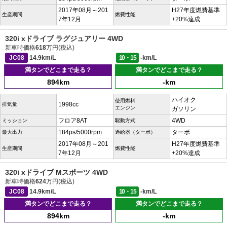
2017年08月～201
H27年度燃費基準
生産期間
燃費性能
7年12月
+20%達成
320i xドライブ ラグジュアリー 4WD
新車時価格
618
万円(税込)
JC08
14.9km/L
10・15
-km/L
満タンでどこまで走る？
満タンでどこまで走る？
894km
-km
ハイオク
使用燃料
1998cc
排気量
エンジン
ガソリン
フロア8AT
4WD
ミッション
駆動方式
184ps/5000rpm
ターボ
最大出力
過給器（ターボ）
2017年08月～201
H27年度燃費基準
生産期間
燃費性能
7年12月
+20%達成
320i xドライブ Mスポーツ 4WD
新車時価格
624
万円(税込)
JC08
14.9km/L
10・15
-km/L
満タンでどこまで走る？
満タンでどこまで走る？
894km
-km