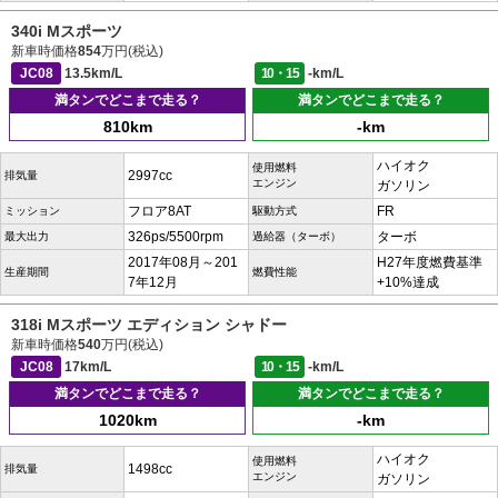
340i Mスポーツ
新車時価格
854
万円(税込)
JC08
13.5km/L
10・15
-km/L
満タンでどこまで走る？
満タンでどこまで走る？
810km
-km
ハイオク
使用燃料
2997cc
排気量
エンジン
ガソリン
フロア8AT
FR
ミッション
駆動方式
326ps/5500rpm
ターボ
最大出力
過給器（ターボ）
2017年08月～201
H27年度燃費基準
生産期間
燃費性能
7年12月
+10%達成
318i Mスポーツ エディション シャドー
新車時価格
540
万円(税込)
JC08
17km/L
10・15
-km/L
満タンでどこまで走る？
満タンでどこまで走る？
1020km
-km
ハイオク
使用燃料
1498cc
排気量
エンジン
ガソリン