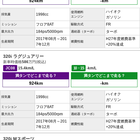
924km
-km
ハイオク
使用燃料
1998cc
排気量
エンジン
ガソリン
フロア8AT
FR
ミッション
駆動方式
184ps/5000rpm
ターボ
最大出力
過給器（ターボ）
2017年08月～201
H27年度燃費基準
生産期間
燃費性能
7年12月
+20%達成
320i ラグジュアリー
新車時価格
586
万円(税込)
JC08
15.4km/L
10・15
-km/L
満タンでどこまで走る？
満タンでどこまで走る？
924km
-km
ハイオク
使用燃料
1998cc
排気量
エンジン
ガソリン
フロア8AT
FR
ミッション
駆動方式
184ps/5000rpm
ターボ
最大出力
過給器（ターボ）
2017年08月～201
H27年度燃費基準
生産期間
燃費性能
7年12月
+20%達成
320i Mスポーツ