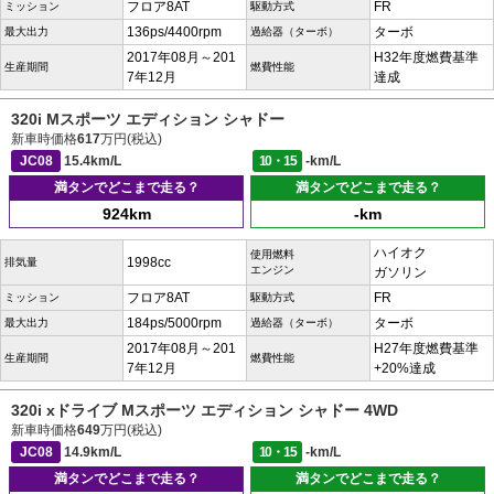
フロア8AT
FR
ミッション
駆動方式
136ps/4400rpm
ターボ
最大出力
過給器（ターボ）
2017年08月～201
H32年度燃費基準
生産期間
燃費性能
7年12月
達成
320i Mスポーツ エディション シャドー
新車時価格
617
万円(税込)
JC08
15.4km/L
10・15
-km/L
満タンでどこまで走る？
満タンでどこまで走る？
924km
-km
ハイオク
使用燃料
1998cc
排気量
エンジン
ガソリン
フロア8AT
FR
ミッション
駆動方式
184ps/5000rpm
ターボ
最大出力
過給器（ターボ）
2017年08月～201
H27年度燃費基準
生産期間
燃費性能
7年12月
+20%達成
320i xドライブ Mスポーツ エディション シャドー 4WD
新車時価格
649
万円(税込)
JC08
14.9km/L
10・15
-km/L
満タンでどこまで走る？
満タンでどこまで走る？