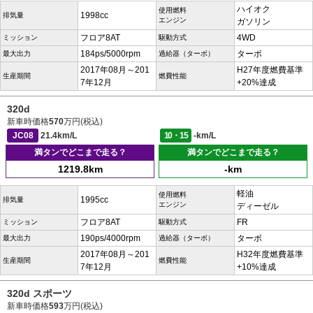
ハイオク
使用燃料
1998cc
排気量
エンジン
ガソリン
フロア8AT
4WD
ミッション
駆動方式
184ps/5000rpm
ターボ
最大出力
過給器（ターボ）
2017年08月～201
H27年度燃費基準
生産期間
燃費性能
7年12月
+20%達成
320d
新車時価格
570
万円(税込)
JC08
21.4km/L
10・15
-km/L
満タンでどこまで走る？
満タンでどこまで走る？
1219.8km
-km
軽油
使用燃料
1995cc
排気量
エンジン
ディーゼル
フロア8AT
FR
ミッション
駆動方式
190ps/4000rpm
ターボ
最大出力
過給器（ターボ）
2017年08月～201
H32年度燃費基準
生産期間
燃費性能
7年12月
+10%達成
320d スポーツ
新車時価格
593
万円(税込)