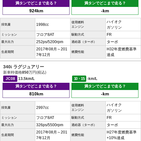
満タンでどこまで走る？
満タンでどこまで走る？
924km
-km
ハイオク
使用燃料
1998cc
排気量
エンジン
ガソリン
フロア8AT
FR
ミッション
駆動方式
252ps/5200rpm
ターボ
最大出力
過給器（ターボ）
2017年08月～201
H32年度燃費基準
生産期間
燃費性能
7年12月
達成
340i ラグジュアリー
新車時価格
850
万円(税込)
JC08
13.5km/L
10・15
-km/L
満タンでどこまで走る？
満タンでどこまで走る？
810km
-km
ハイオク
使用燃料
2997cc
排気量
エンジン
ガソリン
フロア8AT
FR
ミッション
駆動方式
326ps/5500rpm
ターボ
最大出力
過給器（ターボ）
2017年08月～201
H27年度燃費基準
生産期間
燃費性能
7年12月
+10%達成