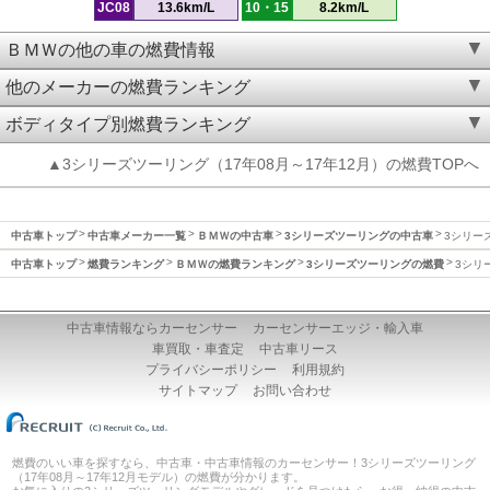
JC08
13.6km/L
10・15
8.2km/L
ＢＭＷの他の車の燃費情報
他のメーカーの燃費ランキング
ボディタイプ別燃費ランキング
▲3シリーズツーリング（17年08月～17年12月）の燃費TOPへ
中古車トップ
中古車メーカー一覧
ＢＭＷの中古車
3シリーズツーリングの中古車
3シリーズ
中古車トップ
燃費ランキング
ＢＭＷの燃費ランキング
3シリーズツーリングの燃費
3シリ
中古車情報ならカーセンサー
カーセンサーエッジ・輸入車
車買取・車査定
中古車リース
プライバシーポリシー
利用規約
サイトマップ
お問い合わせ
燃費のいい車を探すなら、中古車・中古車情報のカーセンサー！3シリーズツーリング
（17年08月～17年12月モデル）の燃費が分かります。