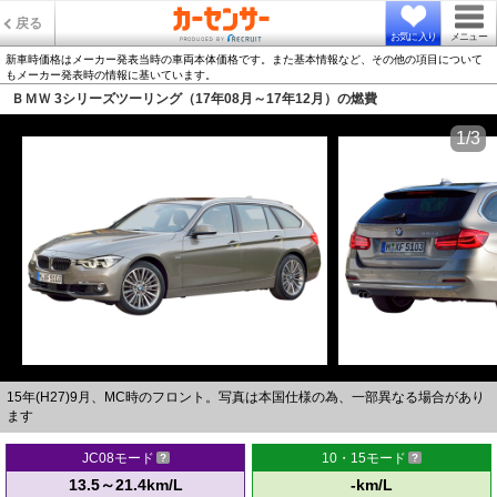
戻る
お気に入り
メニュー
新車時価格はメーカー発表当時の車両本体価格です。また基本情報など、その他の項目について
もメーカー発表時の情報に基いています。
ＢＭＷ 3シリーズツーリング（17年08月～17年12月）の燃費
1/3
15年(H27)9月、MC時のフロント。写真は本国仕様の為、一部異なる場合があり
ます
JC08モード
10・15モード
13.5～21.4km/L
-km/L