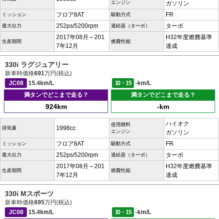
エンジン
ガソリン
フロア8AT
FR
ミッション
駆動方式
252ps/5200rpm
ターボ
最大出力
過給器（ターボ）
2017年08月～201
H32年度燃費基準
生産期間
燃費性能
7年12月
達成
330i ラグジュアリー
新車時価格
691
万円(税込)
JC08
15.4km/L
10・15
-km/L
満タンでどこまで走る？
満タンでどこまで走る？
924km
-km
ハイオク
使用燃料
1998cc
排気量
エンジン
ガソリン
フロア8AT
FR
ミッション
駆動方式
252ps/5200rpm
ターボ
最大出力
過給器（ターボ）
2017年08月～201
H32年度燃費基準
生産期間
燃費性能
7年12月
達成
330i Mスポーツ
新車時価格
695
万円(税込)
JC08
15.4km/L
10・15
-km/L