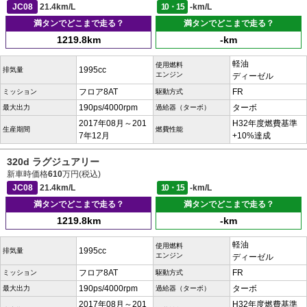
JC08
21.4km/L
10・15
-km/L
満タンでどこまで走る？
満タンでどこまで走る？
1219.8km
-km
軽油
使用燃料
1995cc
排気量
エンジン
ディーゼル
フロア8AT
FR
ミッション
駆動方式
190ps/4000rpm
ターボ
最大出力
過給器（ターボ）
2017年08月～201
H32年度燃費基準
生産期間
燃費性能
7年12月
+10%達成
320d ラグジュアリー
新車時価格
610
万円(税込)
JC08
21.4km/L
10・15
-km/L
満タンでどこまで走る？
満タンでどこまで走る？
1219.8km
-km
軽油
使用燃料
1995cc
排気量
エンジン
ディーゼル
フロア8AT
FR
ミッション
駆動方式
190ps/4000rpm
ターボ
最大出力
過給器（ターボ）
2017年08月～201
H32年度燃費基準