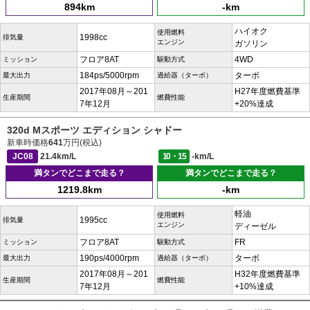
894km
-km
ハイオク
使用燃料
1998cc
排気量
エンジン
ガソリン
フロア8AT
4WD
ミッション
駆動方式
184ps/5000rpm
ターボ
最大出力
過給器（ターボ）
2017年08月～201
H27年度燃費基準
生産期間
燃費性能
7年12月
+20%達成
320d Mスポーツ エディション シャドー
新車時価格
641
万円(税込)
JC08
21.4km/L
10・15
-km/L
満タンでどこまで走る？
満タンでどこまで走る？
1219.8km
-km
軽油
使用燃料
1995cc
排気量
エンジン
ディーゼル
フロア8AT
FR
ミッション
駆動方式
190ps/4000rpm
ターボ
最大出力
過給器（ターボ）
2017年08月～201
H32年度燃費基準
生産期間
燃費性能
7年12月
+10%達成