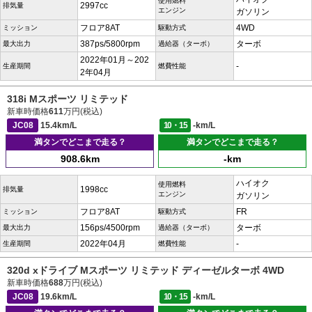
使用燃料
2997cc
排気量
エンジン
ガソリン
フロア8AT
4WD
ミッション
駆動方式
387ps/5800rpm
ターボ
最大出力
過給器（ターボ）
2022年01月～202
-
生産期間
燃費性能
2年04月
318i Mスポーツ リミテッド
新車時価格
611
万円(税込)
JC08
15.4km/L
10・15
-km/L
満タンでどこまで走る？
満タンでどこまで走る？
908.6km
-km
ハイオク
使用燃料
1998cc
排気量
エンジン
ガソリン
フロア8AT
FR
ミッション
駆動方式
156ps/4500rpm
ターボ
最大出力
過給器（ターボ）
2022年04月
-
生産期間
燃費性能
320d xドライブ Mスポーツ リミテッド ディーゼルターボ 4WD
新車時価格
688
万円(税込)
JC08
19.6km/L
10・15
-km/L