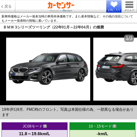
戻る
お気に入り
メニュー
新車時価格はメーカー発表当時の車両本体価格です。また基本情報など、その他の項目について
もメーカー発表時の情報に基いています。
ＢＭＷ 3シリーズツーリング（22年01月～22年04月）の燃費
1/3
19年(R1)9月、FMC時のフロント。写真は本国仕様の為、一部異なる場合があり
ます
JC08モード
10・15モード
11.8～19.6km/L
-km/L