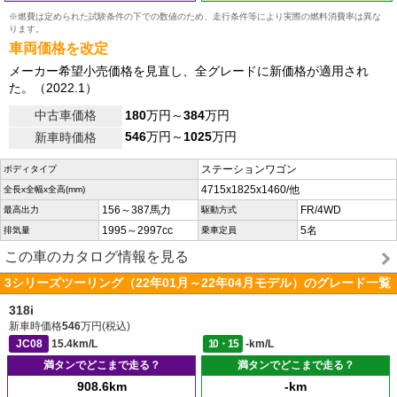
※燃費は定められた試験条件の下での数値のため、走行条件等により実際の燃料消費率は異な
ります。
車両価格を改定
メーカー希望小売価格を見直し、全グレードに新価格が適用され
た。（2022.1）
中古車価格
180
万円～
384
万円
546
万円～
1025
万円
新車時価格
ステーションワゴン
ボディタイプ
4715x1825x1460/他
全長x全幅x全高(mm)
156～387馬力
FR/4WD
最高出力
駆動方式
1995～2997cc
5名
排気量
乗車定員
この車のカタログ情報を見る
3シリーズツーリング（22年01月～22年04月モデル）のグレード一覧
318i
新車時価格
546
万円(税込)
JC08
15.4km/L
10・15
-km/L
満タンでどこまで走る？
満タンでどこまで走る？
908.6km
-km