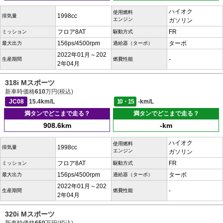
ハイオク
使用燃料
1998cc
排気量
エンジン
ガソリン
フロア8AT
FR
ミッション
駆動方式
156ps/4500rpm
ターボ
最大出力
過給器（ターボ）
2022年01月～202
-
生産期間
燃費性能
2年04月
318i Mスポーツ
新車時価格
610
万円(税込)
JC08
15.4km/L
10・15
-km/L
満タンでどこまで走る？
満タンでどこまで走る？
908.6km
-km
ハイオク
使用燃料
1998cc
排気量
エンジン
ガソリン
フロア8AT
FR
ミッション
駆動方式
156ps/4500rpm
ターボ
最大出力
過給器（ターボ）
2022年01月～202
-
生産期間
燃費性能
2年04月
320i Mスポーツ