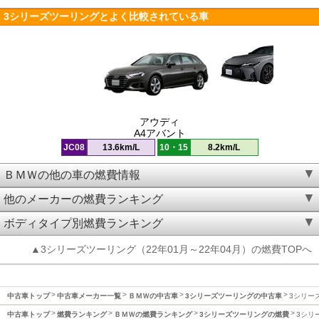
3シリーズツーリングとよく比較されている車
アウディ
A4アバント
JC08
13.6km/L
10・15
8.2km/L
ＢＭＷの他の車の燃費情報
他のメーカーの燃費ランキング
ボディタイプ別燃費ランキング
▲3シリーズツーリング（22年01月～22年04月）の燃費TOPへ
中古車トップ
中古車メーカー一覧
ＢＭＷの中古車
3シリーズツーリングの中古車
3シリーズ
中古車トップ
燃費ランキング
ＢＭＷの燃費ランキング
3シリーズツーリングの燃費
3シリ