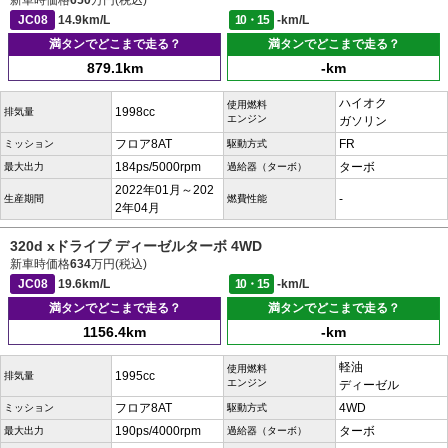
新車時価格
650
万円(税込)
JC08
14.9km/L
10・15
-km/L
満タンでどこまで走る？
満タンでどこまで走る？
879.1km
-km
ハイオク
使用燃料
1998cc
排気量
エンジン
ガソリン
フロア8AT
FR
ミッション
駆動方式
184ps/5000rpm
ターボ
最大出力
過給器（ターボ）
2022年01月～202
-
生産期間
燃費性能
2年04月
320d xドライブ ディーゼルターボ 4WD
新車時価格
634
万円(税込)
JC08
19.6km/L
10・15
-km/L
満タンでどこまで走る？
満タンでどこまで走る？
1156.4km
-km
軽油
使用燃料
1995cc
排気量
エンジン
ディーゼル
フロア8AT
4WD
ミッション
駆動方式
190ps/4000rpm
ターボ
最大出力
過給器（ターボ）