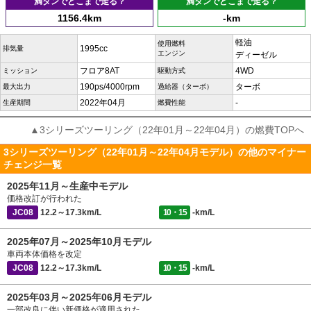
満タンでどこまで走る？
満タンでどこまで走る？
1156.4km
-km
軽油
使用燃料
1995cc
排気量
エンジン
ディーゼル
フロア8AT
4WD
ミッション
駆動方式
190ps/4000rpm
ターボ
最大出力
過給器（ターボ）
2022年04月
-
生産期間
燃費性能
▲3シリーズツーリング（22年01月～22年04月）の燃費TOPへ
3シリーズツーリング（22年01月～22年04月モデル）の他のマイナー
チェンジ一覧
2025年11月～生産中モデル
価格改訂が行われた
JC08
12.2～17.3km/L
10・15
-km/L
2025年07月～2025年10月モデル
車両本体価格を改定
JC08
12.2～17.3km/L
10・15
-km/L
2025年03月～2025年06月モデル
一部改良に伴い新価格が適用された