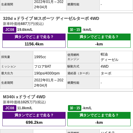
2022年01月～202
-
生産期間
燃費性能
2年04月
320d xドライブ Mスポーツ ディーゼルターボ 4WD
新車時価格
687
万円(税込)
JC08
19.6km/L
10・15
-km/L
満タンでどこまで走る？
満タンでどこまで走る？
1156.4km
-km
軽油
使用燃料
1995cc
排気量
エンジン
ディーゼル
フロア8AT
4WD
ミッション
駆動方式
190ps/4000rpm
ターボ
最大出力
過給器（ターボ）
2022年01月～202
-
生産期間
燃費性能
2年04月
M340i xドライブ 4WD
新車時価格
1025
万円(税込)
JC08
11.8km/L
10・15
-km/L
満タンでどこまで走る？
満タンでどこまで走る？
696.2km
-km
ハイオク