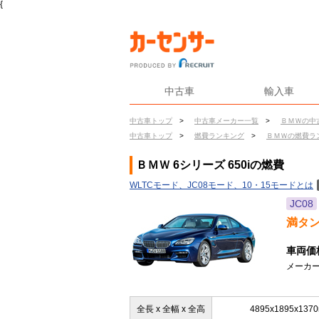
{
中古車
輸入車
中古車トップ
>
中古車メーカー一覧
>
ＢＭＷの中
中古車トップ
>
燃費ランキング
>
ＢＭＷの燃費ラ
ＢＭＷ 6シリーズ 650iの燃費
WLTCモード、JC08モード、10・15モードとは
JC08
満タ
車両価
メーカー
全長 x 全幅 x 全高
4895x1895x137