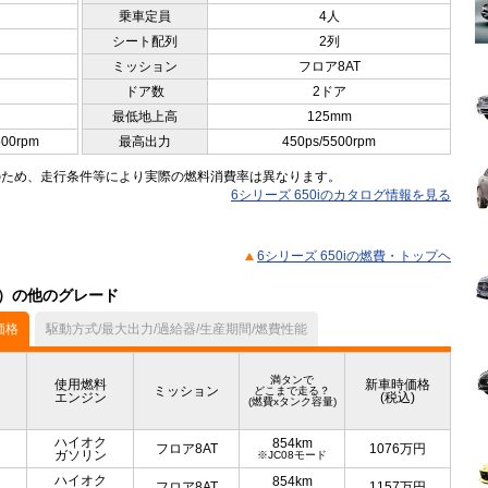
乗車定員
4人
シート配列
2列
ミッション
フロア8AT
ドア数
2ドア
最低地上高
125mm
500rpm
最高出力
450ps/5500rpm
のため、走行条件等により実際の燃料消費率は異なります。
6シリーズ 650iのカタログ情報を見る
6シリーズ 650iの燃費・トップヘ
ル）の他のグレード
価格
駆動方式/最大出力/過給器/生産期間/燃費性能
満タンで
使用燃料
新車時価格
ミッション
どこまで走る？
エンジン
(税込)
(燃費xタンク容量)
ハイオク
854km
フロア8AT
1076
万円
ガソリン
※JC08モード
ハイオク
854km
フロア8AT
1157
万円