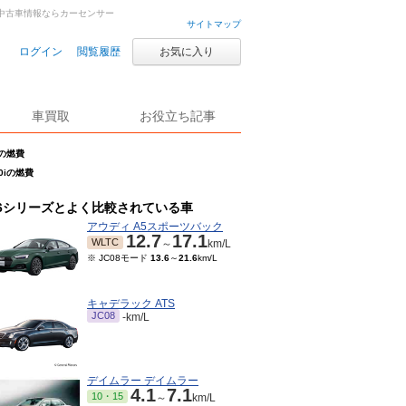
車・中古車情報ならカーセンサー
サイトマップ
ログイン
閲覧履歴
お気に入り
車買取
お役立ち記事
iの燃費
0iの燃費
6シリーズとよく比較されている車
アウディ A5スポーツバック
12.7
17.1
WLTC
～
km/L
※ JC08モード
13.6
～
21.6
km/L
キャデラック ATS
JC08
-km/L
デイムラー デイムラー
4.1
7.1
10・15
～
km/L