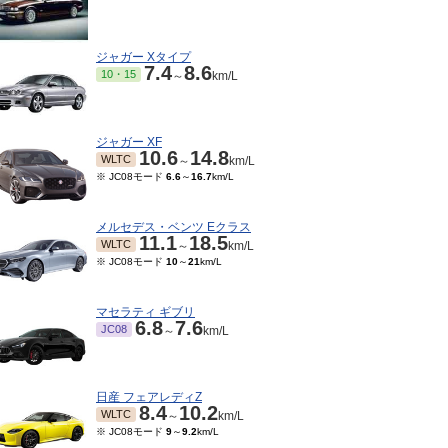
ジャガー Xタイプ
7.4
8.6
10・15
～
km/L
ジャガー XF
10.6
14.8
WLTC
～
km/L
※ JC08モード
6.6
～
16.7
km/L
メルセデス・ベンツ Eクラス
11.1
18.5
WLTC
～
km/L
※ JC08モード
10
～
21
km/L
マセラティ ギブリ
6.8
7.6
JC08
～
km/L
日産 フェアレディZ
8.4
10.2
WLTC
～
km/L
※ JC08モード
9
～
9.2
km/L