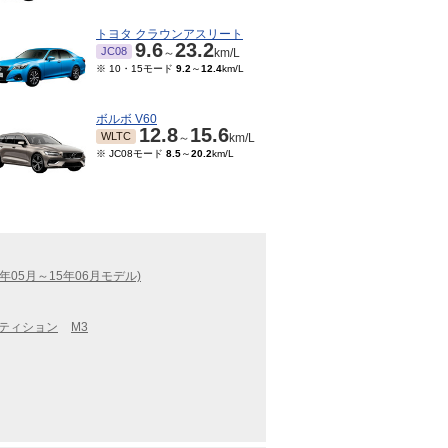
トヨタ クラウンアスリート
9.6
23.2
JC08
～
km/L
※ 10・15モード
9.2
～
12.4
km/L
ボルボ V60
12.8
15.6
WLTC
～
km/L
※ JC08モード
8.5
～
20.2
km/L
4年05月～15年06月モデル)
ペティション
M3