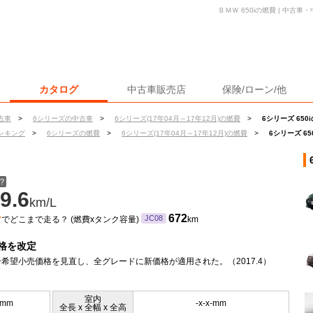
ＢＭＷ 650iの燃費 | 中古
カタログ
中古車販売店
保険/ローン/他
古車
>
6シリーズの中古車
>
6シリーズ(17年04月～17年12月)の燃費
>
6シリーズ 650
ンキング
>
6シリーズの燃費
>
6シリーズ(17年04月～17年12月)の燃費
>
6シリーズ 65
？
9.6
km/L
ン
672
JC08
でどこまで走る？ (燃費xタンク容量)
km
格を改定
希望小売価格を見直し、全グレードに新価格が適用された。（2017.4）
室内
0mm
-x-x-mm
全長 x 全幅 x 全高