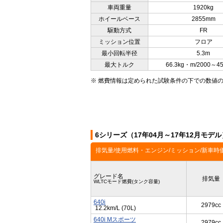
車両重量
1920kg
ホイールベース
2855mm
駆動方式
FR
ミッション位置
フロア
最小回転半径
5.3m
最大トルク
66.3kg・m/2000～4
※ 燃費情報は定められた試験条件の下での数値
6シリーズ（17年04月～17年12月モデ
排気量/使用燃料・エンジン/ミッション/新車時
グレード名
排気量
WLTCモード燃費(タンク容量)
640i
2979cc
12.2km/L (70L)
640i Mスポーツ
2979cc