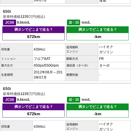
3年07月
達成
650i
新車時価格
1235
万円(税込)
JC08
9.6km/L
10・15
-km/L
満タンでどこまで走る？
満タンでどこまで走る？
672km
-km
ハイオク
使用燃料
4394cc
排気量
エンジン
ガソリン
フロア8AT
FR
ミッション
駆動方式
450ps/5500rpm
ターボ
最大出力
過給器（ターボ）
2012年08月～201
-
生産期間
燃費性能
3年07月
650i
新車時価格
1235
万円(税込)
JC08
9.6km/L
10・15
-km/L
満タンでどこまで走る？
満タンでどこまで走る？
672km
-km
ハイオク
使用燃料
4394cc
排気量
エンジン
ガソリン