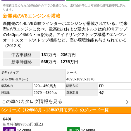
※燃費は定められた試験条件の下での数値のため、走行条件等により実際の燃料消費率は異な
ります。
新開発のV8エンジンを搭載
新開発の4.4L V8直噴ツインターボエンジンが搭載されている。従来
型のV8エンジンに比べ、最高出力および最大トルクは約10％アップ
の450ps／650N・mを実現。アイドリングストップ機構のエンジン
オートスタート/ストップ機能など、高い環境性能も与えられている
（2012.8）
中古車価格
131
万円～
236
万円
935
万円～
1275
万円
新車時価格
クーペ
ボディタイプ
4895x1895x1370
全長x全幅x全高(mm)
320～450馬力
FR
最高出力
駆動方式
2979～4394cc
4名
排気量
乗車定員
この車のカタログ情報を見る
6シリーズ（12年08月～13年07月モデル）のグレード一覧
640i
新車時価格
935
万円(税込)
JC08
12.2km/L
10・15
12.6km/L