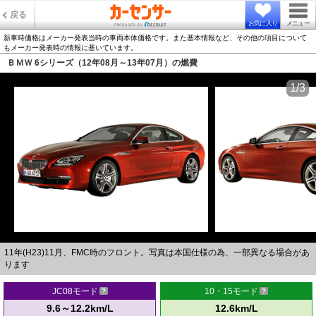
戻る
お気に入り
メニュー
新車時価格はメーカー発表当時の車両本体価格です。また基本情報など、その他の項目について
もメーカー発表時の情報に基いています。
ＢＭＷ 6シリーズ（12年08月～13年07月）の燃費
1/3
11年(H23)11月、FMC時のフロント。写真は本国仕様の為、一部異なる場合があ
ります
JC08モード
10・15モード
9.6～12.2km/L
12.6km/L