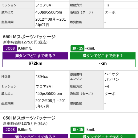
フロア8AT
FR
ミッション
駆動方式
450ps/5500rpm
ターボ
最大出力
過給器（ターボ）
2012年08月～201
-
生産期間
燃費性能
3年07月
650i Mスポーツパッケージ
新車時価格
1275
万円(税込)
JC08
9.6km/L
10・15
-km/L
満タンでどこまで走る？
満タンでどこまで走る？
672km
-km
ハイオク
使用燃料
4394cc
排気量
エンジン
ガソリン
フロア8AT
FR
ミッション
駆動方式
450ps/5500rpm
ターボ
最大出力
過給器（ターボ）
2012年08月～201
-
生産期間
燃費性能
3年07月
650i Mスポーツパッケージ
新車時価格
1275
万円(税込)
JC08
9.6km/L
10・15
-km/L
満タンでどこまで走る？
満タンでどこまで走る？