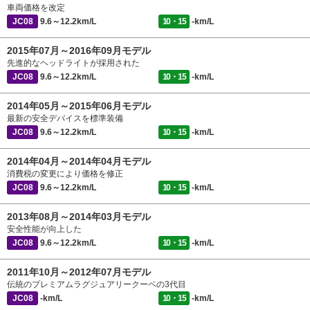
車両価格を改定
JC08
9.6～12.2km/L
10・15
-km/L
2015年07月～2016年09月モデル
先進的なヘッドライトが採用された
JC08
9.6～12.2km/L
10・15
-km/L
2014年05月～2015年06月モデル
最新の安全デバイスを標準装備
JC08
9.6～12.2km/L
10・15
-km/L
2014年04月～2014年04月モデル
消費税の変更により価格を修正
JC08
9.6～12.2km/L
10・15
-km/L
2013年08月～2014年03月モデル
安全性能が向上した
JC08
9.6～12.2km/L
10・15
-km/L
2011年10月～2012年07月モデル
伝統のプレミアムラグジュアリークーペの3代目
JC08
-km/L
10・15
-km/L