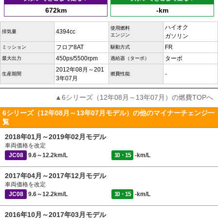
672km
-km
ハイオク
使用燃料
4394cc
排気量
エンジン
ガソリン
フロア8AT
FR
ミッション
駆動方式
450ps/5500rpm
ターボ
最大出力
過給器（ターボ）
2012年08月～201
-
生産期間
燃費性能
3年07月
▲6シリーズ（12年08月～13年07月）の燃費TOPへ
6シリーズ（12年08月～13年07月モデル）の他のマイナーチェンジ一
覧
2018年01月～2019年02月モデル
車両価格を改定
JC08
9.6～12.2km/L
10・15
-km/L
2017年04月～2017年12月モデル
車両価格を改定
JC08
9.6～12.2km/L
10・15
-km/L
2016年10月～2017年03月モデル