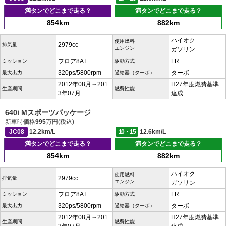
満タンでどこまで走る？
満タンでどこまで走る？
854km
882km
ハイオク
使用燃料
2979cc
排気量
エンジン
ガソリン
フロア8AT
FR
ミッション
駆動方式
320ps/5800rpm
ターボ
最大出力
過給器（ターボ）
2012年08月～201
H27年度燃費基準
生産期間
燃費性能
3年07月
達成
640i Mスポーツパッケージ
新車時価格
995
万円(税込)
JC08
12.2km/L
10・15
12.6km/L
満タンでどこまで走る？
満タンでどこまで走る？
854km
882km
ハイオク
使用燃料
2979cc
排気量
エンジン
ガソリン
フロア8AT
FR
ミッション
駆動方式
320ps/5800rpm
ターボ
最大出力
過給器（ターボ）
2012年08月～201
H27年度燃費基準
生産期間
燃費性能