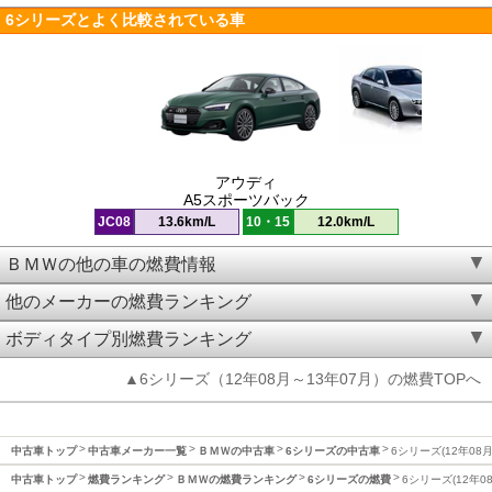
6シリーズとよく比較されている車
アウディ
A5スポーツバック
JC08
13.6km/L
10・15
12.0km/L
ＢＭＷの他の車の燃費情報
他のメーカーの燃費ランキング
ボディタイプ別燃費ランキング
▲6シリーズ（12年08月～13年07月）の燃費TOPへ
中古車トップ
中古車メーカー一覧
ＢＭＷの中古車
6シリーズの中古車
6シリーズ(12年08
中古車トップ
燃費ランキング
ＢＭＷの燃費ランキング
6シリーズの燃費
6シリーズ(12年0