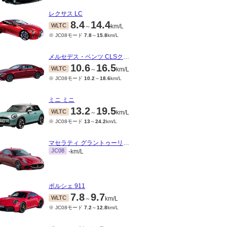
レクサス LC
8.4
14.4
WLTC
～
km/L
※ JC08モード
7.8
～
15.8
km/L
メルセデス・ベンツ CLSクラス
10.6
16.5
WLTC
～
km/L
※ JC08モード
10.2
～
18.6
km/L
ミニ ミニ
13.2
19.5
WLTC
～
km/L
※ JC08モード
13
～
24.2
km/L
マセラティ グラントゥーリズモ
JC08
-km/L
ポルシェ 911
7.8
9.7
WLTC
～
km/L
※ JC08モード
7.2
～
12.8
km/L