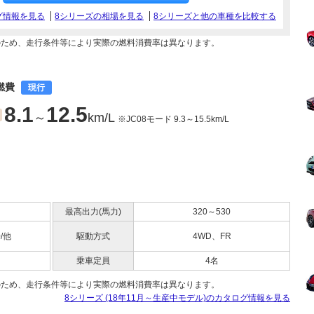
グ情報を見る
8シリーズの相場を見る
8シリーズと他の車種を比較する
のため、走行条件等により実際の燃料消費率は異なります。
の燃費
現行
8.1
12.5
～
km/L
※JC08モード 9.3～15.5km/L
最高出力(馬力)
320～530
0/他
駆動方式
4WD、FR
乗車定員
4名
のため、走行条件等により実際の燃料消費率は異なります。
8シリーズ (18年11月～生産中モデル)のカタログ情報を見る