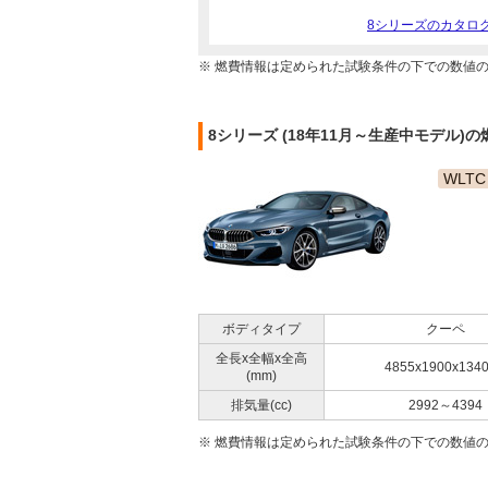
8シリーズのカタロ
※ 燃費情報は定められた試験条件の下での数値
8シリーズ (18年11月～生産中モデル)
WLTC
ボディタイプ
クーペ
全長x全幅x全高
4855x1900x134
(mm)
排気量(cc)
2992～4394
※ 燃費情報は定められた試験条件の下での数値