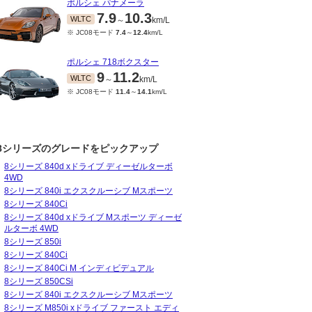
ポルシェ パナメーラ
7.9
10.3
WLTC
～
km/L
※ JC08モード
7.4
～
12.4
km/L
ポルシェ 718ボクスター
9
11.2
WLTC
～
km/L
※ JC08モード
11.4
～
14.1
km/L
04～2022/02
2020/05～2021/03
2019/10～2020/04
201
.1
12.5
8.3
12.5
8.3
12.5
WLTC
WLTC
WLTC
～
km/L
～
km/L
～
km/L
ード
9.3
～
14.1
km/L
※ JC08モード
9.9
～
14.1
km/L
※ JC08モード
9.9
～
14.1
km/L
※ JC0
8シリーズのグレードをピックアップ
8シリーズ 840d xドライブ ディーゼルターボ
4WD
8シリーズ 840i エクスクルーシブ Mスポーツ
8シリーズ 840Ci
8シリーズ 840d xドライブ Mスポーツ ディーゼ
ルターボ 4WD
8シリーズ 850i
8シリーズ 840Ci
8シリーズ 840Ci M インディビデュアル
8シリーズ 850CSi
8シリーズ 840i エクスクルーシブ Mスポーツ
8シリーズ M850i xドライブ ファースト エディ