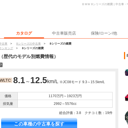
ＢＭＷ 8シリーズの燃費 | 中古車
カタログ
中古車販売店
保険/ローン/他
中古車
>
8シリーズの中古車
>
8シリーズの燃費
ランキング
>
8シリーズの燃費
（歴代のモデル別燃費情報）
？
8.1
12.5
WLTC
～
km/L
※JC08モード 9.3～15.5km/L
価格
1170万円～1923万円
排気量
2992～5576cc
総合評価：
3.8
クチコミ数：
19
件
この車種の中古車を探す