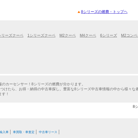
8シリーズの燃費・トップヘ
シリーズクーペ
1シリーズクーペ
M2クーペ
M4クーペ
6シリーズ
M2コン
報のカーセンサー！8シリーズの燃費が分かります。
見つけたら、お得・納得の中古車探し。豊富な8シリーズ中古車情報の中から様々な
ます！
8
輸入車
車買取・車査定
中古車リース