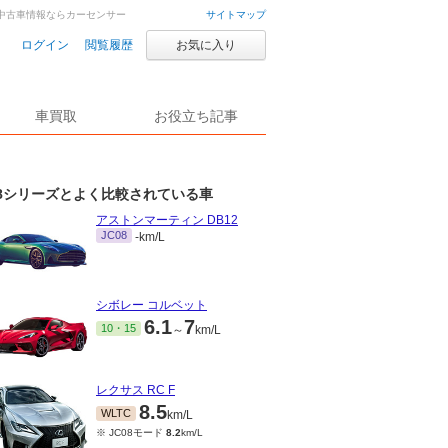
・中古車情報ならカーセンサー
サイトマップ
ログイン
閲覧履歴
お気に入り
車買取
お役立ち記事
8シリーズとよく比較されている車
アストンマーティン DB12
JC08
-km/L
シボレー コルベット
6.1
7
10・15
～
km/L
レクサス RC F
8.5
WLTC
km/L
※ JC08モード
8.2
km/L