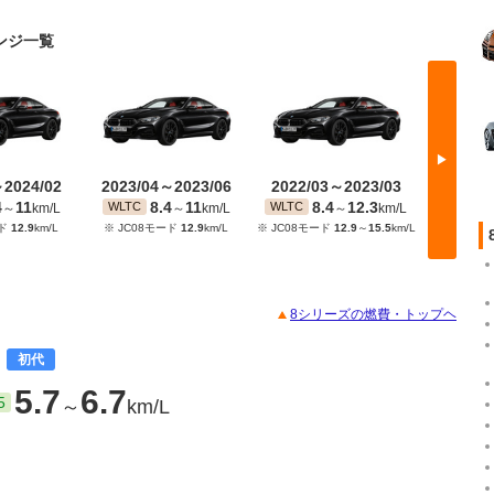
ェンジ一覧
▶
～2024/02
2023/04～2023/06
2022/03～2023/03
2021/
4
11
8.4
11
8.4
12.3
8
WLTC
WLTC
WLTC
～
km/L
～
km/L
～
km/L
ード
12.9
km/L
※ JC08モード
12.9
km/L
※ JC08モード
12.9
～
15.5
km/L
※ JC08モ
8シリーズの燃費・トップヘ
費
初代
5.7
6.7
5
～
km/L