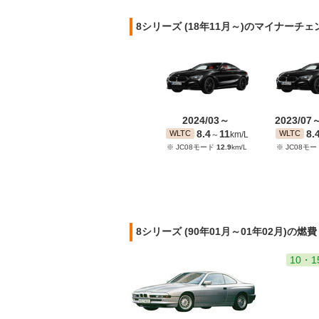
8シリーズ (18年11月～)のマイナーチ
2024/03～
2023/07
8.4
11
8.
WLTC
WLTC
～
km/L
※ JC08モード
12.9
km/L
※ JC08モ
8シリーズ (90年01月～01年02月)の燃
10・1