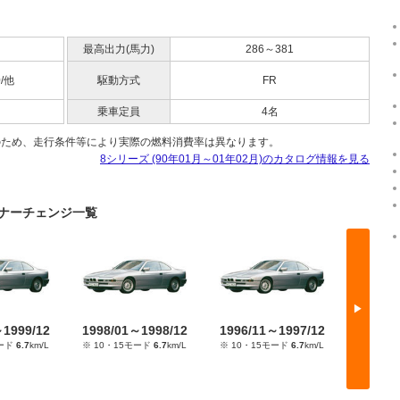
最高出力(馬力)
286～381
0/他
駆動方式
FR
乗車定員
4名
のため、走行条件等により実際の燃料消費率は異なります。
8シリーズ (90年01月～01年02月)のカタログ情報を見る
マイナーチェンジ一覧
▶
～1999/12
1998/01～1998/12
1996/11～1997/12
1996/
モード
6.7
km/L
※ 10・15モード
6.7
km/L
※ 10・15モード
6.7
km/L
※ 10・