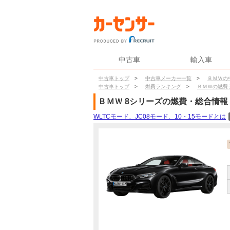
中古車
輸入車
中古車トップ
>
中古車メーカー一覧
>
ＢＭＷの
中古車トップ
>
燃費ランキング
>
ＢＭＷの燃費
ＢＭＷ
8シリーズ
の燃費・総合情報
WLTCモード、JC08モード、10・15モードとは