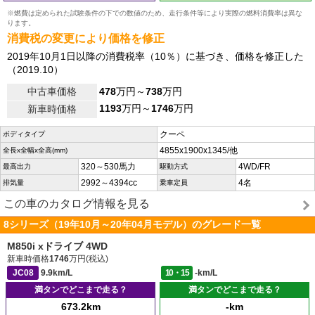
※燃費は定められた試験条件の下での数値のため、走行条件等により実際の燃料消費率は異な
ります。
消費税の変更により価格を修正
2019年10月1日以降の消費税率（10％）に基づき、価格を修正した
（2019.10）
中古車価格
478
万円～
738
万円
1193
万円～
1746
万円
新車時価格
クーペ
ボディタイプ
4855x1900x1345/他
全長x全幅x全高(mm)
320～530馬力
4WD/FR
最高出力
駆動方式
2992～4394cc
4名
排気量
乗車定員
この車のカタログ情報を見る
8シリーズ（19年10月～20年04月モデル）のグレード一覧
M850i xドライブ 4WD
新車時価格
1746
万円(税込)
JC08
9.9km/L
10・15
-km/L
満タンでどこまで走る？
満タンでどこまで走る？
673.2km
-km