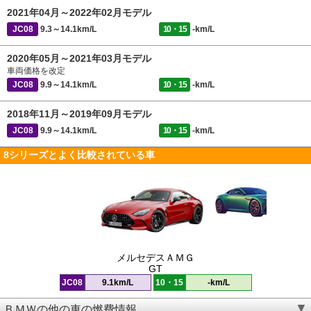
2021年04月～2022年02月モデル
JC08
9.3～14.1km/L
10・15
-km/L
2020年05月～2021年03月モデル
車両価格を改定
JC08
9.9～14.1km/L
10・15
-km/L
2018年11月～2019年09月モデル
JC08
9.9～14.1km/L
10・15
-km/L
8シリーズとよく比較されている車
メルセデスＡＭＧ
GT
JC08
9.1km/L
10・15
-km/L
ＢＭＷの他の車の燃費情報