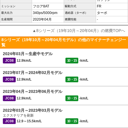
フロア8AT
FR
ミッション
駆動方式
340ps/5000rpm
ターボ
最大出力
過給器（ターボ）
2020年04月
-
生産期間
燃費性能
▲8シリーズ（19年10月～20年04月）の燃費TOPへ
8シリーズ（19年10月～20年04月モデル）の他のマイナーチェンジ一
覧
2024年03月～生産中モデル
JC08
12.9km/L
10・15
-km/L
2023年07月～2024年02月モデル
JC08
12.9km/L
10・15
-km/L
2023年04月～2023年06月モデル
JC08
12.9km/L
10・15
-km/L
2022年03月～2023年03月モデル
エクステリアを刷新
JC08
12.9～15.5km/L
10・15
-km/L