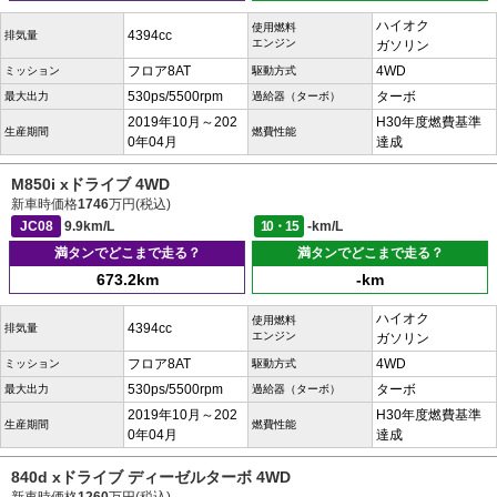
ハイオク
使用燃料
4394cc
排気量
エンジン
ガソリン
フロア8AT
4WD
ミッション
駆動方式
530ps/5500rpm
ターボ
最大出力
過給器（ターボ）
2019年10月～202
H30年度燃費基準
生産期間
燃費性能
0年04月
達成
M850i xドライブ 4WD
新車時価格
1746
万円(税込)
JC08
9.9km/L
10・15
-km/L
満タンでどこまで走る？
満タンでどこまで走る？
673.2km
-km
ハイオク
使用燃料
4394cc
排気量
エンジン
ガソリン
フロア8AT
4WD
ミッション
駆動方式
530ps/5500rpm
ターボ
最大出力
過給器（ターボ）
2019年10月～202
H30年度燃費基準
生産期間
燃費性能
0年04月
達成
840d xドライブ ディーゼルターボ 4WD