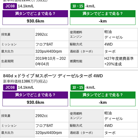
新車時価格
1260
万円(税込)
JC08
14.1km/L
10・15
-km/L
満タンでどこまで走る？
満タンでどこまで走る？
930.6km
-km
軽油
使用燃料
2992cc
排気量
エンジン
ディーゼル
フロア8AT
4WD
ミッション
駆動方式
320ps/4400rpm
ターボ
最大出力
過給器（ターボ）
2019年10月～202
H27年度燃費基準
生産期間
燃費性能
0年04月
+20%達成
840d xドライブ Mスポーツ ディーゼルターボ 4WD
新車時価格
1386
万円(税込)
JC08
14.1km/L
10・15
-km/L
満タンでどこまで走る？
満タンでどこまで走る？
930.6km
-km
軽油
使用燃料
2992cc
排気量
エンジン
ディーゼル
フロア8AT
4WD
ミッション
駆動方式
320ps/4400rpm
ターボ
最大出力
過給器（ターボ）