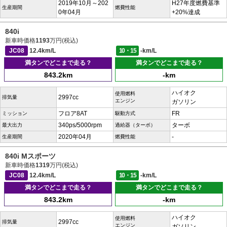
2019年10月～202
H27年度燃費基準
生産期間
燃費性能
0年04月
+20%達成
840i
新車時価格
1193
万円(税込)
JC08
12.4km/L
10・15
-km/L
満タンでどこまで走る？
満タンでどこまで走る？
843.2km
-km
ハイオク
使用燃料
2997cc
排気量
エンジン
ガソリン
フロア8AT
FR
ミッション
駆動方式
340ps/5000rpm
ターボ
最大出力
過給器（ターボ）
2020年04月
-
生産期間
燃費性能
840i Mスポーツ
新車時価格
1319
万円(税込)
JC08
12.4km/L
10・15
-km/L
満タンでどこまで走る？
満タンでどこまで走る？
843.2km
-km
ハイオク
使用燃料
2997cc
排気量
エンジン
ガソリン