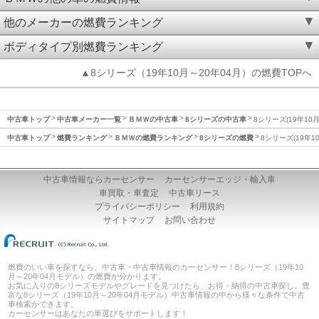
他のメーカーの燃費ランキング
ボディタイプ別燃費ランキング
▲8シリーズ（19年10月～20年04月）の燃費TOPへ
中古車トップ
中古車メーカー一覧
ＢＭＷの中古車
8シリーズの中古車
8シリーズ(19年10
中古車トップ
燃費ランキング
ＢＭＷの燃費ランキング
8シリーズの燃費
8シリーズ(19年1
中古車情報ならカーセンサー
カーセンサーエッジ・輸入車
車買取・車査定
中古車リース
プライバシーポリシー
利用規約
サイトマップ
お問い合わせ
燃費のいい車を探すなら、中古車・中古車情報のカーセンサー！8シリーズ（19年10
月～20年04月モデル）の燃費が分かります。
お気に入りの8シリーズモデルやグレードを見つけたら、お得・納得の中古車探し。豊
富な8シリーズ（19年10月～20年04月モデル）中古車情報の中から様々な条件で中古
車検索ができます。
カーセンサーはあなたの車選びをサポートします！