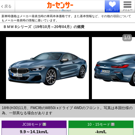
戻る
お気に入り
メニュー
新車時価格はメーカー発表当時の車両本体価格です。また基本情報など、その他の項目について
もメーカー発表時の情報に基いています。
ＢＭＷ 8シリーズ（19年10月～20年04月）の燃費
1/3
18年(H30)11月、FMC時のM850i xドライブ 4WDのフロント。写真は本国仕様の
為、一部異なる場合があります
JC08モード
10・15モード
9.9～14.1km/L
-km/L