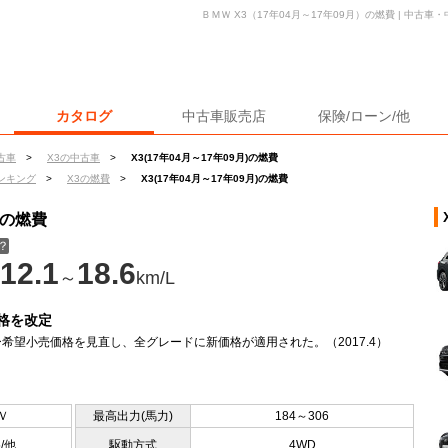
ＢＭＷ X3（17年04月～17年09月）の燃費 | 中古
カタログ
中古車販売店
保険/ローン/他
古車
>
X3の中古車
>
X3(17年04月～17年09月)の燃費
ンキング
>
X3の燃費
>
X3(17年04月～17年09月)の燃費
）の燃費
？
12.1
18.6
～
km/L
格を改定
希望小売価格を見直し、全グレードに新価格が適用された。（2017.4）
Ｖ
最高出力(馬力)
184～306
5/他
駆動方式
4WD