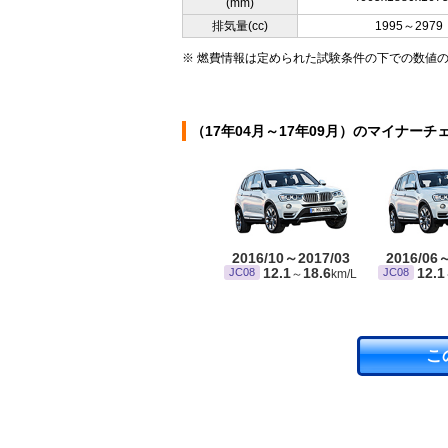
(mm)
排気量(cc)
1995～2979
※ 燃費情報は定められた試験条件の下での数値
（17年04月～17年09月）のマイナーチ
2016/10～2017/03
2016/06
12.1
18.6
12.1
JC08
JC08
～
km/L
こ