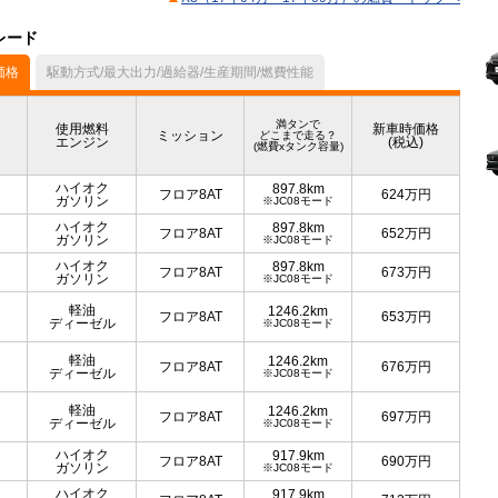
レード
価格
駆動方式/最大出力/過給器/生産期間/燃費性能
満タンで
使用燃料
新車時価格
ミッション
どこまで走る？
エンジン
(税込)
(燃費xタンク容量)
ハイオク
897.8km
フロア8AT
624
万円
ガソリン
※JC08モード
ハイオク
897.8km
フロア8AT
652
万円
ガソリン
※JC08モード
ハイオク
897.8km
フロア8AT
673
万円
ガソリン
※JC08モード
軽油
1246.2km
フロア8AT
653
万円
ディーゼル
※JC08モード
軽油
1246.2km
フロア8AT
676
万円
ディーゼル
※JC08モード
軽油
1246.2km
フロア8AT
697
万円
ディーゼル
※JC08モード
ハイオク
917.9km
フロア8AT
690
万円
ガソリン
※JC08モード
ハイオク
917.9km