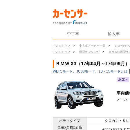
中古車
輸入車
中古車トップ
>
中古車メーカー一覧
>
ＢＭＷの中
中古車トップ
>
燃費ランキング
>
ＢＭＷの燃費ラ
ＢＭＷ X3（17年04月～17年09月
WLTCモード、JC08モード、10・15モードとは
JC08
車両価
メーカー
ボディタイプ
クロカン・ＳＵ
全長x全幅x全高
4665x1880x167