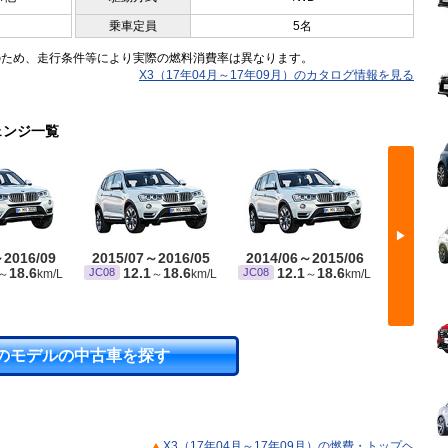
乗車定員
5名
のため、走行条件等により実際の燃料消費率は異なります。
X3（17年04月～17年09月）のカタログ情報を見る
ェンジ一覧
▶
～2016/09
2015/07～2016/05
2014/06～2015/06
2014/
18.6
12.1
18.6
12.1
18.6
JC08
JC08
JC08
～
km/L
～
km/L
～
km/L
のモデルの中古車を探す
X3（17年04月～17年09月）の燃費・トップヘ