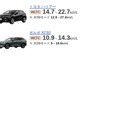
トヨタ ハリアー
14.7
22.7
WLTC
～
km/L
※ JC08モード
12.8
～
27.4
km/L
ボルボ XC60
10.9
14.3
WLTC
～
km/L
※ JC08モード
9
～
18.6
km/L