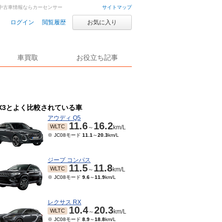
車・中古車情報ならカーセンサー
サイトマップ
ログイン
閲覧履歴
お気に入り
車買取
お役立ち記事
X3とよく比較されている車
アウディ Q5
11.6
16.2
WLTC
～
km/L
※ JC08モード
11.1
～
20.3
km/L
ジープ コンパス
11.5
11.8
WLTC
～
km/L
※ JC08モード
9.6
～
11.9
km/L
レクサス RX
10.4
20.3
WLTC
～
km/L
※ JC08モード
8.9
～
18.8
km/L