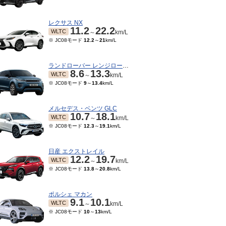
レクサス NX
11.2
22.2
WLTC
～
km/L
※ JC08モード
12.2
～
21
km/L
ランドローバー レンジローバーイヴォーク
8.6
13.3
WLTC
～
km/L
※ JC08モード
9
～
13.4
km/L
メルセデス・ベンツ GLC
10.7
18.1
WLTC
～
km/L
※ JC08モード
12.3
～
19.1
km/L
04～2014/05
2013/09～2014/03
2012/05～2013/08
201
11
18.6
11
18.6
11
18.6
JC08
JC08
JC08
～
km/L
～
km/L
～
km/L
※ 10・15モード
12
km/L
※ 10・
日産 エクストレイル
12.2
19.7
WLTC
～
km/L
※ JC08モード
13.8
～
20.8
km/L
ポルシェ マカン
9.1
10.1
WLTC
～
km/L
※ JC08モード
10
～
13
km/L