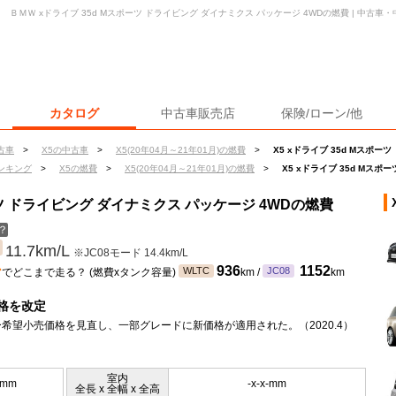
ＢＭＷ xドライブ 35d Mスポーツ ドライビング ダイナミクス パッケージ 4WDの燃費 | 中古
カタログ
中古車販売店
保険/ローン/他
古車
>
X5の中古車
>
X5(20年04月～21年01月)の燃費
>
X5 xドライブ 35d Mスポ
ンキング
>
X5の燃費
>
X5(20年04月～21年01月)の燃費
>
X5 xドライブ 35d Mス
ポーツ ドライビング ダイナミクス パッケージ 4WDの燃費
？
11.7km/L
※JC08モード 14.4km/L
ン
936
1152
WLTC
JC08
でどこまで走る？ (燃費xタンク容量)
km /
km
格を改定
希望小売価格を見直し、一部グレードに新価格が適用された。（2020.4）
室内
0mm
-x-x-mm
全長 x 全幅 x 全高