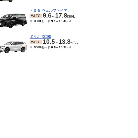
トヨタ ヴェルファイア
9.6
17.8
WLTC
～
km/L
※ JC08モード
9.1
～
19.4
km/L
ボルボ XC90
10.5
13.8
WLTC
～
km/L
※ JC08モード
6.8
～
15.3
km/L