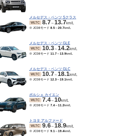
メルセデス・ベンツ Sクラス
8.7
13.7
WLTC
～
km/L
※ JC08モード
8.5
～
20.7
km/L
メルセデス・ベンツ GLE
10.3
14.2
WLTC
～
km/L
※ JC08モード
11.7
～
13.9
km/L
メルセデス・ベンツ GLC
10.7
18.1
WLTC
～
km/L
※ JC08モード
12.3
～
19.1
km/L
ポルシェ カイエン
7.4
10
WLTC
～
km/L
※ JC08モード
7.4
～
11.2
km/L
トヨタ アルファード
9.6
18.9
WLTC
～
km/L
※ JC08モード
9.1
～
19.4
km/L