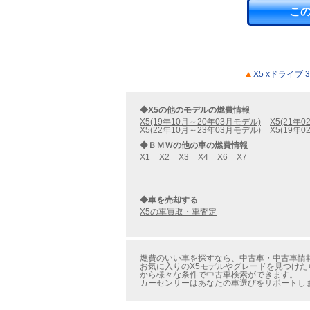
こ
X5 xドライブ
◆X5の他のモデルの燃費情報
X5(19年10月～20年03月モデル)
X5(21年
X5(22年10月～23年03月モデル)
X5(19年
◆ＢＭＷの他の車の燃費情報
X1
X2
X3
X4
X6
X7
◆車を売却する
X5の車買取・車査定
燃費のいい車を探すなら、中古車・中古車情報の
お気に入りのX5モデルやグレードを見つけたら
から様々な条件で中古車検索ができます。
カーセンサーはあなたの車選びをサポートし