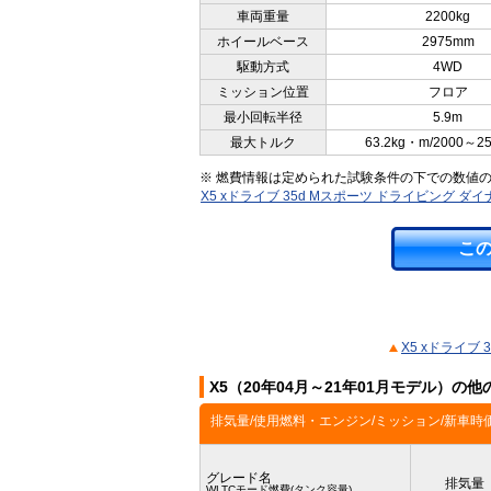
車両重量
2200kg
ホイールベース
2975mm
駆動方式
4WD
ミッション位置
フロア
最小回転半径
5.9m
最大トルク
63.2kg・m/2000～2
※ 燃費情報は定められた試験条件の下での数値
X5 xドライブ 35d Mスポーツ ドライビング 
こ
X5 xドライブ
X5（20年04月～21年01月モデル）の
排気量/使用燃料・エンジン/ミッション/新車時
グレード名
排気量
WLTCモード燃費(タンク容量)