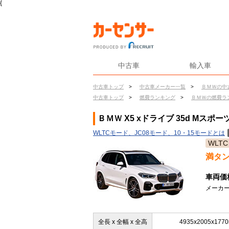
{
中古車
輸入車
中古車トップ
>
中古車メーカー一覧
>
ＢＭＷの中
中古車トップ
>
燃費ランキング
>
ＢＭＷの燃費ラ
ＢＭＷ X5 xドライブ 35d Mス
WLTCモード、JC08モード、10・15モードとは
WLTC
満タ
車両価
メーカー
全長 x 全幅 x 全高
4935x2005x177