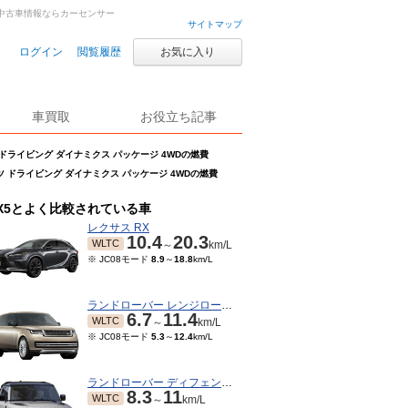
車・中古車情報ならカーセンサー
サイトマップ
ログイン
閲覧履歴
お気に入り
車買取
お役立ち記事
ーツ ドライビング ダイナミクス パッケージ 4WDの燃費
ポーツ ドライビング ダイナミクス パッケージ 4WDの燃費
X5とよく比較されている車
レクサス RX
10.4
20.3
WLTC
～
km/L
※ JC08モード
8.9
～
18.8
km/L
ランドローバー レンジローバー
6.7
11.4
WLTC
～
km/L
※ JC08モード
5.3
～
12.4
km/L
ランドローバー ディフェンダー
8.3
11
WLTC
～
km/L