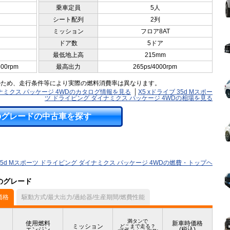
乗車定員
5人
シート配列
2列
ミッション
フロア8AT
ドア数
5ドア
最低地上高
215mm
500rpm
最高出力
265ps/4000rpm
のため、走行条件等により実際の燃料消費率は異なります。
ダイナミクス パッケージ 4WDのカタログ情報を見る
X5 xドライブ 35d Mスポー
ツ ドライビング ダイナミクス パッケージ 4WDの相場を見る
のグレードの中古車を探す
 35d Mスポーツ ドライビング ダイナミクス パッケージ 4WDの燃費・トップヘ
他のグレード
価格
駆動方式/最大出力/過給器/生産期間/燃費性能
満タンで
使用燃料
新車時価格
ミッション
どこまで走る？
エンジン
(税込)