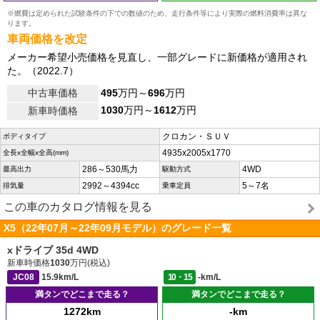
※燃費は定められた試験条件の下での数値のため、走行条件等により実際の燃料消費率は異な
ります。
車両価格を改定
メーカー希望小売価格を見直し、一部グレードに新価格が適用され
た。（2022.7）
中古車価格
495
万円～
696
万円
1030
万円～
1612
万円
新車時価格
クロカン・ＳＵＶ
ボディタイプ
4935x2005x1770
全長x全幅x全高(mm)
286～530馬力
4WD
最高出力
駆動方式
2992～4394cc
5～7名
排気量
乗車定員
この車のカタログ情報を見る
X5（22年07月～22年09月モデル）のグレード一覧
xドライブ 35d 4WD
新車時価格
1030
万円(税込)
JC08
15.9km/L
10・15
-km/L
満タンでどこまで走る？
満タンでどこまで走る？
1272km
-km