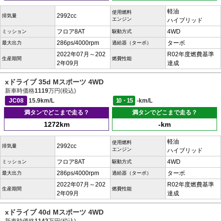
軽油
使用燃料
2992cc
排気量
エンジン
ハイブリッド
フロア8AT
4WD
ミッション
駆動方式
286ps/4000rpm
ターボ
最大出力
過給器（ターボ）
2022年07月～202
R02年度燃費基準
生産期間
燃費性能
2年09月
達成
xドライブ 35d Mスポーツ 4WD
新車時価格
1119
万円(税込)
JC08
15.9km/L
10・15
-km/L
満タンでどこまで走る？
満タンでどこまで走る？
1272km
-km
軽油
使用燃料
2992cc
排気量
エンジン
ハイブリッド
フロア8AT
4WD
ミッション
駆動方式
286ps/4000rpm
ターボ
最大出力
過給器（ターボ）
2022年07月～202
R02年度燃費基準
生産期間
燃費性能
2年09月
達成
xドライブ 40d Mスポーツ 4WD