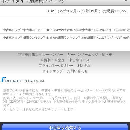
ボディタイプ別燃費ランキング
▲X5（22年07月～22年09月）の燃費TOPへ
中古車トップ
中古車メーカー一覧
ＢＭＷの中古車
X5の中古車
X5(22年07月～22年09月)
中古車トップ
燃費ランキング
ＢＭＷの燃費ランキング
X5の燃費
X5(22年07月～22年09
中古車情報ならカーセンサー
カーセンサーエッジ・輸入車
車買取・車査定
中古車リース
プライバシーポリシー
利用規約
サイトマップ
お問い合わせ
燃費のいい車を探すなら、中古車・中古車情報のカーセンサー！X5（22年07月～22年
09月モデル）の燃費が分かります。
お気に入りのX5モデルやグレードを見つけたら、お得・納得の中古車探し。豊富な
X5（22年07月～22年09月モデル）中古車情報の中から様々な条件で中古車検索ができ
ます。
カーセンサーはあなたの車選びをサポートします！
中古車を検索する