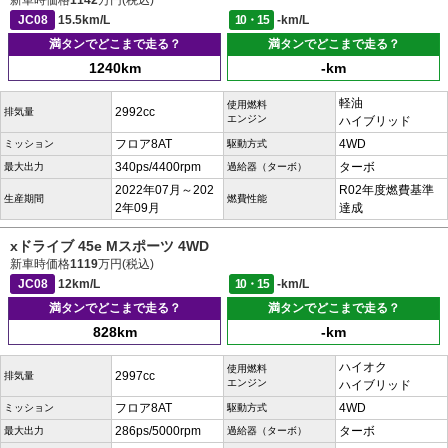
新車時価格
1142
万円(税込)
JC08
15.5km/L
10・15
-km/L
満タンでどこまで走る？
満タンでどこまで走る？
1240km
-km
軽油
使用燃料
2992cc
排気量
エンジン
ハイブリッド
フロア8AT
4WD
ミッション
駆動方式
340ps/4400rpm
ターボ
最大出力
過給器（ターボ）
2022年07月～202
R02年度燃費基準
生産期間
燃費性能
2年09月
達成
xドライブ 45e Mスポーツ 4WD
新車時価格
1119
万円(税込)
JC08
12km/L
10・15
-km/L
満タンでどこまで走る？
満タンでどこまで走る？
828km
-km
ハイオク
使用燃料
2997cc
排気量
エンジン
ハイブリッド
フロア8AT
4WD
ミッション
駆動方式
286ps/5000rpm
ターボ
最大出力
過給器（ターボ）