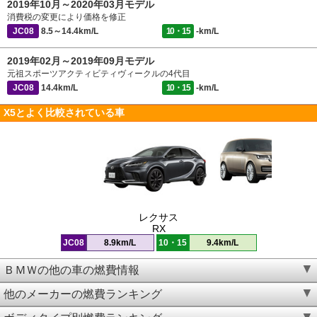
2019年10月～2020年03月モデル
消費税の変更により価格を修正
JC08
8.5～14.4km/L
10・15
-km/L
2019年02月～2019年09月モデル
元祖スポーツアクティビティヴィークルの4代目
JC08
14.4km/L
10・15
-km/L
X5とよく比較されている車
レクサス
RX
JC08
8.9km/L
10・15
9.4km/L
ＢＭＷの他の車の燃費情報
他のメーカーの燃費ランキング