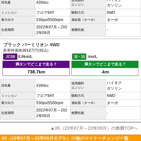
使用燃料
4394cc
排気量
エンジン
ガソリン
フロア8AT
4WD
ミッション
駆動方式
530ps/5500rpm
ターボ
最大出力
過給器（ターボ）
2022年07月～202
-
生産期間
燃費性能
2年09月
ブラック バーミリオン 4WD
新車時価格
1612
万円(税込)
JC08
8.9km/L
10・15
-km/L
満タンでどこまで走る？
満タンでどこまで走る？
738.7km
-km
ハイオク
使用燃料
4394cc
排気量
エンジン
ガソリン
フロア8AT
4WD
ミッション
駆動方式
530ps/5500rpm
ターボ
最大出力
過給器（ターボ）
2022年07月～202
-
生産期間
燃費性能
2年09月
▲X5（22年07月～22年09月）の燃費TOPへ
X5（22年07月～22年09月モデル）の他のマイナーチェンジ一覧