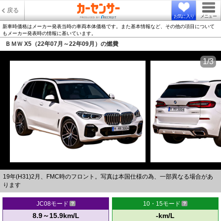
戻る
お気に入り
メニュー
新車時価格はメーカー発表当時の車両本体価格です。また基本情報など、その他の項目について
もメーカー発表時の情報に基いています。
ＢＭＷ X5（22年07月～22年09月）の燃費
1/3
19年(H31)2月、FMC時のフロント。写真は本国仕様の為、一部異なる場合があ
ります
JC08モード
10・15モード
8.9～15.9km/L
-km/L