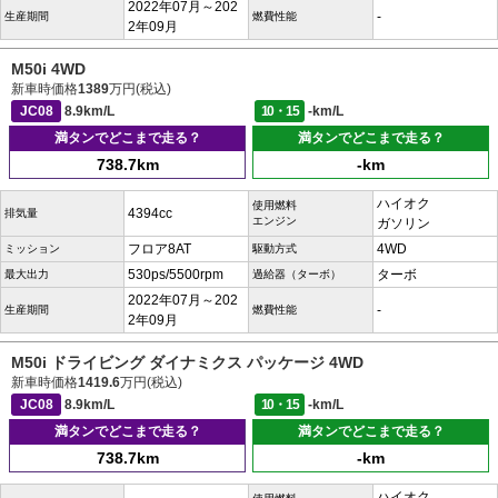
2022年07月～202
-
生産期間
燃費性能
2年09月
M50i 4WD
新車時価格
1389
万円(税込)
JC08
8.9km/L
10・15
-km/L
満タンでどこまで走る？
満タンでどこまで走る？
738.7km
-km
ハイオク
使用燃料
4394cc
排気量
エンジン
ガソリン
フロア8AT
4WD
ミッション
駆動方式
530ps/5500rpm
ターボ
最大出力
過給器（ターボ）
2022年07月～202
-
生産期間
燃費性能
2年09月
M50i ドライビング ダイナミクス パッケージ 4WD
新車時価格
1419.6
万円(税込)
JC08
8.9km/L
10・15
-km/L
満タンでどこまで走る？
満タンでどこまで走る？
738.7km
-km
ハイオク