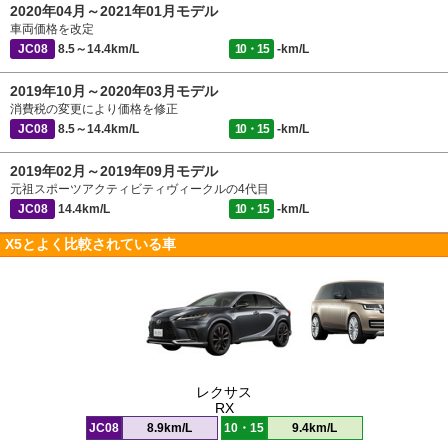
2020年04月～2021年01月モデル
車両価格を改定
JC08
8.5～14.4km/L
10・15
-km/L
2019年10月～2020年03月モデル
消費税の変更により価格を修正
JC08
8.5～14.4km/L
10・15
-km/L
2019年02月～2019年09月モデル
元祖スポーツアクティビティヴィークルの4代目
JC08
14.4km/L
10・15
-km/L
X5とよく比較されている車
レクサス
RX
JC08
8.9km/L
10・15
9.4km/L