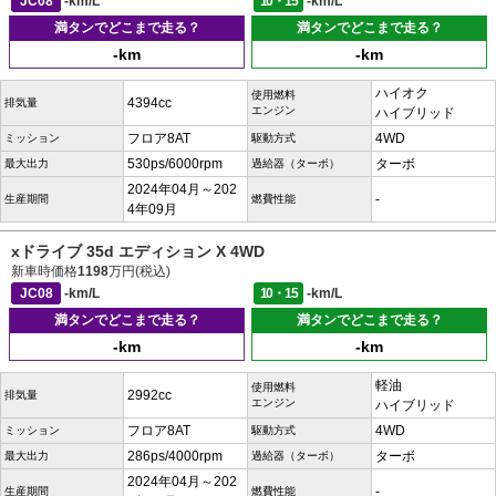
JC08
-km/L
10・15
-km/L
満タンでどこまで走る？
満タンでどこまで走る？
-km
-km
ハイオク
使用燃料
4394cc
排気量
エンジン
ハイブリッド
フロア8AT
4WD
ミッション
駆動方式
530ps/6000rpm
ターボ
最大出力
過給器（ターボ）
2024年04月～202
-
生産期間
燃費性能
4年09月
xドライブ 35d エディション X 4WD
新車時価格
1198
万円(税込)
JC08
-km/L
10・15
-km/L
満タンでどこまで走る？
満タンでどこまで走る？
-km
-km
軽油
使用燃料
2992cc
排気量
エンジン
ハイブリッド
フロア8AT
4WD
ミッション
駆動方式
286ps/4000rpm
ターボ
最大出力
過給器（ターボ）
2024年04月～202
-
生産期間
燃費性能