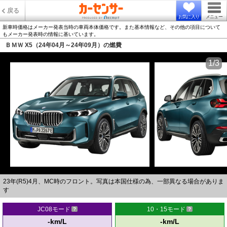
戻る
お気に入り
メニュー
新車時価格はメーカー発表当時の車両本体価格です。また基本情報など、その他の項目について
もメーカー発表時の情報に基いています。
ＢＭＷ X5（24年04月～24年09月）の燃費
1/3
23年(R5)4月、MC時のフロント。写真は本国仕様の為、一部異なる場合がありま
す
JC08モード
10・15モード
-km/L
-km/L