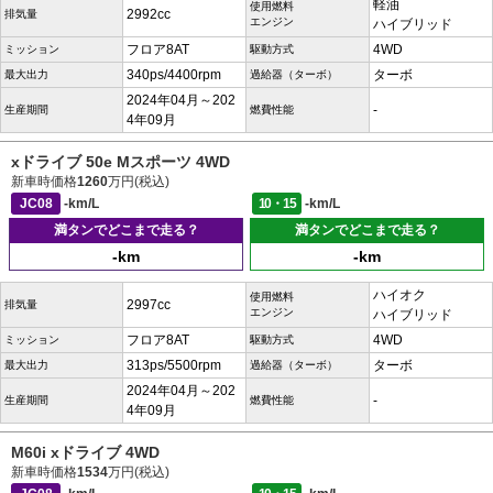
軽油
使用燃料
2992cc
排気量
エンジン
ハイブリッド
フロア8AT
4WD
ミッション
駆動方式
340ps/4400rpm
ターボ
最大出力
過給器（ターボ）
2024年04月～202
-
生産期間
燃費性能
4年09月
xドライブ 50e Mスポーツ 4WD
新車時価格
1260
万円(税込)
JC08
-km/L
10・15
-km/L
満タンでどこまで走る？
満タンでどこまで走る？
-km
-km
ハイオク
使用燃料
2997cc
排気量
エンジン
ハイブリッド
フロア8AT
4WD
ミッション
駆動方式
313ps/5500rpm
ターボ
最大出力
過給器（ターボ）
2024年04月～202
-
生産期間
燃費性能
4年09月
M60i xドライブ 4WD
新車時価格
1534
万円(税込)