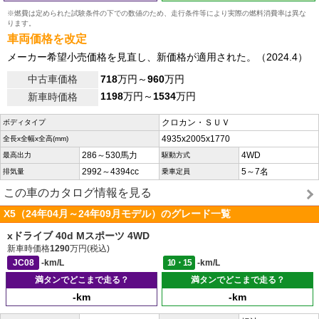
※燃費は定められた試験条件の下での数値のため、走行条件等により実際の燃料消費率は異な
ります。
車両価格を改定
メーカー希望小売価格を見直し、新価格が適用された。（2024.4）
中古車価格
718
万円～
960
万円
1198
万円～
1534
万円
新車時価格
クロカン・ＳＵＶ
ボディタイプ
4935x2005x1770
全長x全幅x全高(mm)
286～530馬力
4WD
最高出力
駆動方式
2992～4394cc
5～7名
排気量
乗車定員
この車のカタログ情報を見る
X5（24年04月～24年09月モデル）のグレード一覧
xドライブ 40d Mスポーツ 4WD
新車時価格
1290
万円(税込)
JC08
-km/L
10・15
-km/L
満タンでどこまで走る？
満タンでどこまで走る？
-km
-km