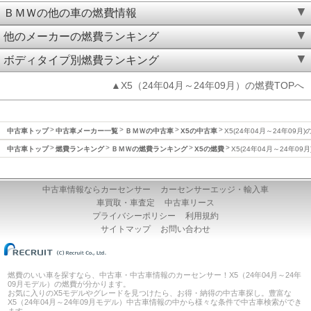
ＢＭＷの他の車の燃費情報
他のメーカーの燃費ランキング
ボディタイプ別燃費ランキング
▲X5（24年04月～24年09月）の燃費TOPへ
中古車トップ
中古車メーカー一覧
ＢＭＷの中古車
X5の中古車
X5(24年04月～24年09月)
中古車トップ
燃費ランキング
ＢＭＷの燃費ランキング
X5の燃費
X5(24年04月～24年09
中古車情報ならカーセンサー
カーセンサーエッジ・輸入車
車買取・車査定
中古車リース
プライバシーポリシー
利用規約
サイトマップ
お問い合わせ
燃費のいい車を探すなら、中古車・中古車情報のカーセンサー！X5（24年04月～24年
09月モデル）の燃費が分かります。
お気に入りのX5モデルやグレードを見つけたら、お得・納得の中古車探し。豊富な
X5（24年04月～24年09月モデル）中古車情報の中から様々な条件で中古車検索ができ
ます。