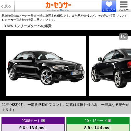
戻る
お気に入り
メニュー
新車時価格はメーカー発表当時の車両本体価格です。また基本情報など、その他の項目について
もメーカー発表時の情報に基いています。
ＢＭＷ 1シリーズクーペの燃費
1/3
11年(H23)6月、一部改良時のフロント。写真は本国仕様の為、一部異なる場合が
あります
JC08モード
10・15モード
9.6～13.4km/L
8.9～14.4km/L