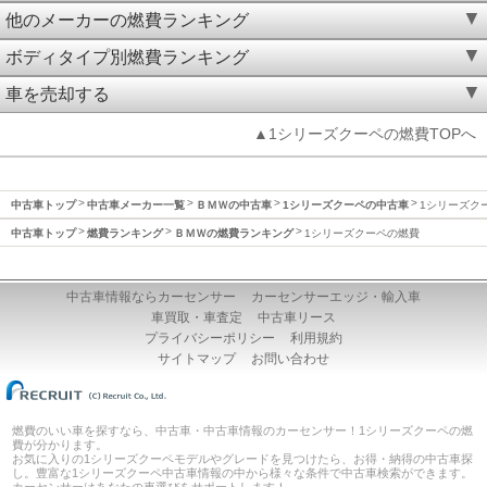
他のメーカーの燃費ランキング
ボディタイプ別燃費ランキング
車を売却する
▲1シリーズクーペの燃費TOPへ
中古車トップ
中古車メーカー一覧
ＢＭＷの中古車
1シリーズクーペの中古車
1シリーズク
中古車トップ
燃費ランキング
ＢＭＷの燃費ランキング
1シリーズクーペの燃費
中古車情報ならカーセンサー
カーセンサーエッジ・輸入車
車買取・車査定
中古車リース
プライバシーポリシー
利用規約
サイトマップ
お問い合わせ
燃費のいい車を探すなら、中古車・中古車情報のカーセンサー！1シリーズクーペの燃
費が分かります。
お気に入りの1シリーズクーペモデルやグレードを見つけたら、お得・納得の中古車探
し。豊富な1シリーズクーペ中古車情報の中から様々な条件で中古車検索ができます。
カーセンサーはあなたの車選びをサポートします！