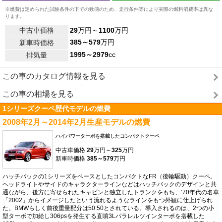
※燃費は定められた試験条件の下での数値のため、走行条件等により実際の燃料消費率は異な
ります。
中古車価格
29
万円～
1100
万円
385～579
万円
新車時価格
1995～2979
cc
排気量
この車のカタログ情報を見る
この車の相場を見る
1シリーズクーペ歴代モデルの燃費
2008年2月～2014年2月生産モデルの燃費
ハイパワーターボを搭載したコンパクトクーペ
中古車価格
29
万円～
325
万円
新車時価格
385～579
万円
ハッチバックの1シリーズをベースとしたコンパクトなFR（後輪駆動）クーペ。
ヘッドライトやサイドのキャラクターラインなどはハッチバックのデザインと共
通ながら、後方に寄せられたキャビンと独立したトランクをもち、’70年代の名車
「2002」からイメージしたという流れるようなラインをもつ外観に仕上げられ
た。BMWらしく前後重量配分は50:50とされている。導入されるのは、2つの小
型ターボで加給し306psを発生する直噴3Lパラレルツインターボを搭載した