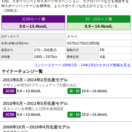
135i。スポーツシートやスポーツサスペンション、エアロパーツなどを用意する
Mスポーツパッケージを標準化、よりスポーティな仕上がりとなっている。
（2008.2）
JC08モード
10・15モード
9.6～13.4km/L
8.9～14.4km/L
クーペ
ボディタイプ
4370x1750x1385/他
全長x全幅x全高(mm)
170～306馬力
FR
最高出力
駆動方式
1995～2979cc
4名
排気量
乗車定員
1シリーズクーペ (08年2月～14年2月)のカタログ情報を見る
マイナーチェンジ一覧
2011年6月～2014年2月生産モデル
デザインや空力のブラッシュアップが図られた
JC08
9.6～13.4km/L
10・15
10.0～14.4km/L
2010年5月～2011年5月生産モデル
2Lエンジンを搭載した120iを追加設定
JC08
9.6～13.4km/L
10・15
10.0～14.4km/L
2008年10月～2010年4月生産モデル