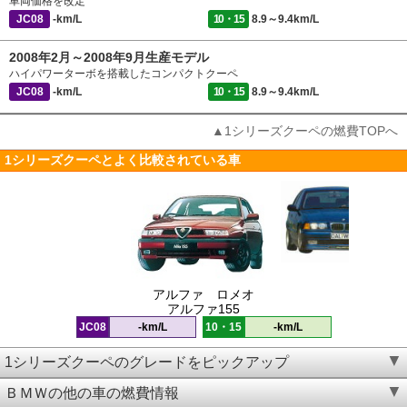
車両価格を改定
JC08
-km/L
10・15
8.9～9.4km/L
2008年2月～2008年9月生産モデル
ハイパワーターボを搭載したコンパクトクーペ
JC08
-km/L
10・15
8.9～9.4km/L
▲1シリーズクーペの燃費TOPへ
1シリーズクーペとよく比較されている車
アルファ ロメオ
アルファ155
JC08
-km/L
10・15
-km/L
1シリーズクーペのグレードをピックアップ
ＢＭＷの他の車の燃費情報