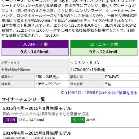
リーシリーズ。シリーズの持ち味である、高いアイポイントによるセミコマンド
シートポジションや多彩な収納機能、自由自在にアレンジ可能なリアシートなど
により、使い勝手の良さを追求。さらに長いエンジンフード、ショートオーバー
ハング、ロングホイールベースなどBMWらしさを保ちながら、一般的な機械式駐
車場にも収まる全幅1800mm／全高1545mmのボディサイズが実現されるなど、
日本市場にも配慮されている。エンジンは2Lの直4DOHCと、3Lの直6DOHCの2
種類で、2LエンジンはXシリーズでは初となる後輪駆動を採用することで、戦略
的な価格が実現された。（2010.4）
JC08モード
10・15モード
9.8～14.9km/L
9.9～12.4km/L
クロカン・ＳＵＶ
ボディタイプ
4470x1800x1545/他
全長x全幅x全高(mm)
150～245馬力
FR/4WD
最高出力
駆動方式
1995～2996cc
5名
排気量
乗車定員
X1 (10年4月～15年9月)のカタログ情報を見る
マイナーチェンジ一覧
2015年4月～2015年9月生産モデル
独自のナビシステムを標準装備するなど装備が拡充
JC08
12.0～14.9km/L
10・15
-km/L
2014年4月～2015年3月生産モデル
消費税の変更により価格を修正