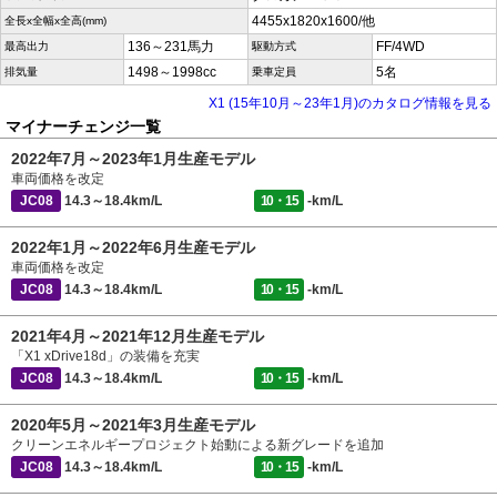
4455x1820x1600/他
全長x全幅x全高(mm)
136～231馬力
FF/4WD
最高出力
駆動方式
1498～1998cc
5名
排気量
乗車定員
X1 (15年10月～23年1月)のカタログ情報を見る
マイナーチェンジ一覧
2022年7月～2023年1月生産モデル
車両価格を改定
JC08
14.3～18.4km/L
10・15
-km/L
2022年1月～2022年6月生産モデル
車両価格を改定
JC08
14.3～18.4km/L
10・15
-km/L
2021年4月～2021年12月生産モデル
「X1 xDrive18d」の装備を充実
JC08
14.3～18.4km/L
10・15
-km/L
2020年5月～2021年3月生産モデル
クリーンエネルギープロジェクト始動による新グレードを追加
JC08
14.3～18.4km/L
10・15
-km/L