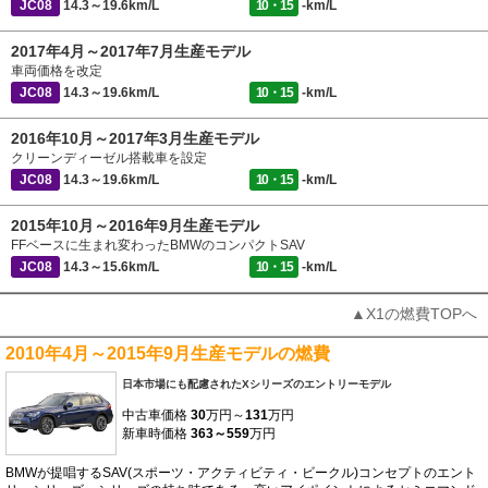
JC08
14.3～19.6km/L
10・15
-km/L
2017年4月～2017年7月生産モデル
車両価格を改定
JC08
14.3～19.6km/L
10・15
-km/L
2016年10月～2017年3月生産モデル
クリーンディーゼル搭載車を設定
JC08
14.3～19.6km/L
10・15
-km/L
2015年10月～2016年9月生産モデル
FFベースに生まれ変わったBMWのコンパクトSAV
JC08
14.3～15.6km/L
10・15
-km/L
▲X1の燃費TOPへ
2010年4月～2015年9月生産モデルの燃費
日本市場にも配慮されたXシリーズのエントリーモデル
中古車価格
30
万円～
131
万円
新車時価格
363～559
万円
BMWが提唱するSAV(スポーツ・アクティビティ・ビークル)コンセプトのエント