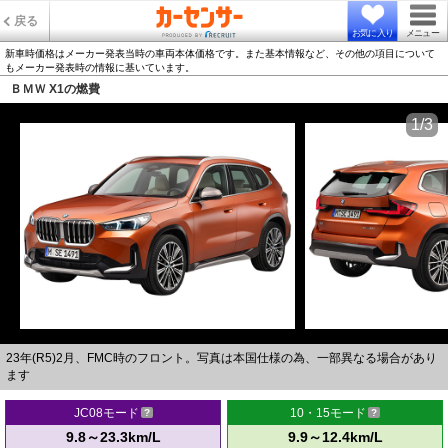
戻る
お気に入り
メニュー
新車時価格はメーカー発表当時の車両本体価格です。また基本情報など、その他の項目について
もメーカー発表時の情報に基いています。
ＢＭＷ X1の燃費
1/3
23年(R5)2月、FMC時のフロント。写真は本国仕様の為、一部異なる場合があり
ます
JC08モード
10・15モード
9.8～23.3km/L
9.9～12.4km/L