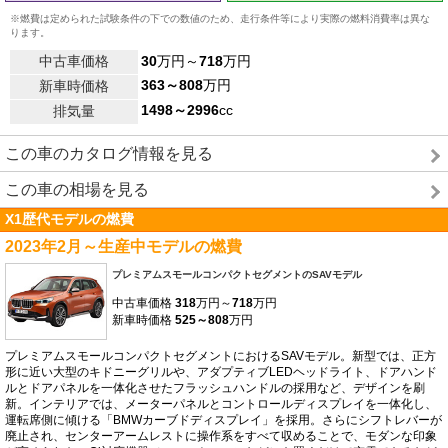
※燃費は定められた試験条件の下での数値のため、走行条件等により実際の燃料消費率は異な
ります。
中古車価格
30
万円～
718
万円
363～808
万円
新車時価格
1498～2996
cc
排気量
この車のカタログ情報を見る
この車の相場を見る
X1歴代モデルの燃費
2023年2月～生産中モデルの燃費
プレミアムスモールコンパクトセグメントのSAVモデル
中古車価格
318
万円～
718
万円
新車時価格
525～808
万円
プレミアムスモールコンパクトセグメントにおけるSAVモデル。新型では、正方
形に近い大型のキドニーグリルや、アダプティブLEDヘッドライト、ドアハンド
ルとドアパネルを一体化させたフラッシュハンドルの採用など、デザインを刷
新。インテリアでは、メーターパネルとコントロールディスプレイを一体化し、
運転席側に傾ける「BMWカーブドディスプレイ」を採用。さらにシフトレバーが
廃止され、センターアームレストに操作系をすべて収めることで、モダンな印象