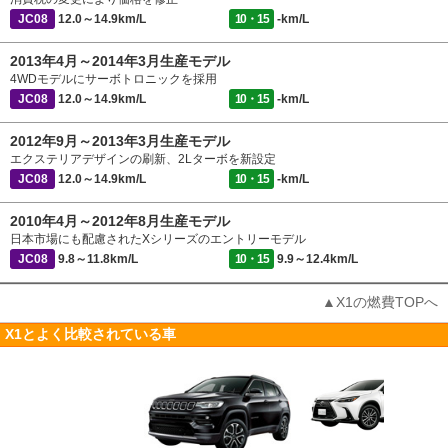
JC08
12.0～14.9km/L
10・15
-km/L
2013年4月～2014年3月生産モデル
4WDモデルにサーボトロニックを採用
JC08
12.0～14.9km/L
10・15
-km/L
2012年9月～2013年3月生産モデル
エクステリアデザインの刷新、2Lターボを新設定
JC08
12.0～14.9km/L
10・15
-km/L
2010年4月～2012年8月生産モデル
日本市場にも配慮されたXシリーズのエントリーモデル
JC08
9.8～11.8km/L
10・15
9.9～12.4km/L
▲X1の燃費TOPへ
X1とよく比較されている車