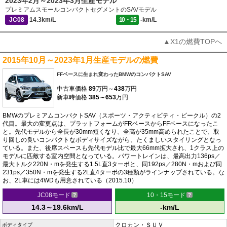
2023年2月～2023年3月生産モデル
プレミアムスモールコンパクトセグメントのSAVモデル
JC08
14.3km/L
10・15
-km/L
▲X1の燃費TOPへ
2015年10月～2023年1月生産モデルの燃費
FFベースに生まれ変わったBMWのコンパクトSAV
中古車価格
89
万円～
438
万円
新車時価格
385～653
万円
BMWのプレミアムコンパクトSAV（スポーツ・アクティビティ・ビークル）の2
代目。最大の変更点は、プラットフォームがFRベースからFFベースになったこ
と。先代モデルから全長が30mm短くなり、全高が35mm高められたことで、取
り回しの良いコンパクトなボディサイズながら、たくましいスタイリングとなっ
ている。また、後席スペースも先代モデル比で最大66mm拡大され、1クラス上の
モデルに匹敵する室内空間となっている。パワートレインは、最高出力136ps／
最大トルク220N・mを発生する1.5L直3ターボと、同192ps／280N・mおよび同
231ps／350N・mを発生する2L直4ターボの3種類がラインナップされている。な
お、2L車には4WDも用意されている（2015.10）
JC08モード
10・15モード
14.3～19.6km/L
-km/L
クロカン・ＳＵＶ
ボディタイプ