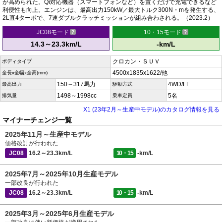
が高められた。Qi対応機器（スマートフォンなど）を置くだけで充電できるなど
利便性も向上。エンジンは、最高出力150kW／最大トルク300N・mを発生する、
2L直4ターボで、7速ダブルクラッチミッションが組み合わされる。（2023.2）
JC08モード
10・15モード
14.3～23.3km/L
-km/L
クロカン・ＳＵＶ
ボディタイプ
4500x1835x1622/他
全長x全幅x全高(mm)
150～317馬力
4WD/FF
最高出力
駆動方式
1498～1998cc
5名
排気量
乗車定員
X1 (23年2月～生産中モデル)のカタログ情報を見る
マイナーチェンジ一覧
2025年11月～生産中モデル
価格改訂が行われた
JC08
16.2～23.3km/L
10・15
-km/L
2025年7月～2025年10月生産モデル
一部改良が行われた
JC08
16.2～23.3km/L
10・15
-km/L
2025年3月～2025年6月生産モデル