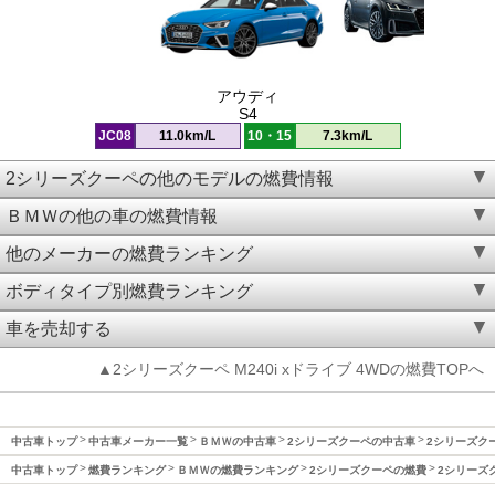
アウディ
S4
JC08
11.0km/L
10・15
7.3km/L
2シリーズクーペの他のモデルの燃費情報
ＢＭＷの他の車の燃費情報
他のメーカーの燃費ランキング
ボディタイプ別燃費ランキング
車を売却する
▲2シリーズクーペ M240i xドライブ 4WDの燃費TOPへ
中古車トップ
中古車メーカー一覧
ＢＭＷの中古車
2シリーズクーペの中古車
2シリーズクー
中古車トップ
燃費ランキング
ＢＭＷの燃費ランキング
2シリーズクーペの燃費
2シリーズク