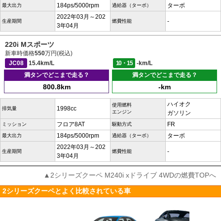
184ps/5000rpm
ターボ
最大出力
過給器（ターボ）
2022年03月～202
-
生産期間
燃費性能
3年04月
220i Mスポーツ
新車時価格
550
万円(税込)
JC08
15.4km/L
10・15
-km/L
満タンでどこまで走る？
満タンでどこまで走る？
800.8km
-km
ハイオク
使用燃料
1998cc
排気量
エンジン
ガソリン
フロア8AT
FR
ミッション
駆動方式
184ps/5000rpm
ターボ
最大出力
過給器（ターボ）
2022年03月～202
-
生産期間
燃費性能
3年04月
▲2シリーズクーペ M240i xドライブ 4WDの燃費TOPへ
2シリーズクーペとよく比較されている車