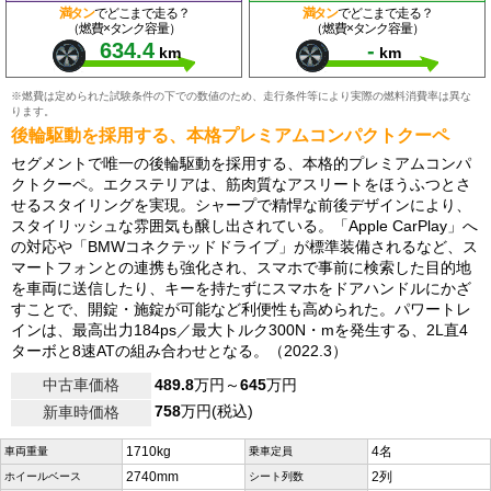
満タン
でどこまで走る？
満タン
でどこまで走る？
（燃費×タンク容量）
（燃費×タンク容量）
634.4
-
km
km
※燃費は定められた試験条件の下での数値のため、走行条件等により実際の燃料消費率は異な
ります。
後輪駆動を採用する、本格プレミアムコンパクトクーペ
セグメントで唯一の後輪駆動を採用する、本格的プレミアムコンパ
クトクーペ。エクステリアは、筋肉質なアスリートをほうふつとさ
せるスタイリングを実現。シャープで精悍な前後デザインにより、
スタイリッシュな雰囲気も醸し出されている。「Apple CarPlay」へ
の対応や「BMWコネクテッドドライブ」が標準装備されるなど、ス
マートフォンとの連携も強化され、スマホで事前に検索した目的地
を車両に送信したり、キーを持たずにスマホをドアハンドルにかざ
すことで、開錠・施錠が可能など利便性も高められた。パワートレ
インは、最高出力184ps／最大トルク300N・mを発生する、2L直4
ターボと8速ATの組み合わせとなる。（2022.3）
中古車価格
489.8
万円～
645
万円
758
万円(税込)
新車時価格
1710kg
4名
車両重量
乗車定員
2740mm
2列
ホイールベース
シート列数