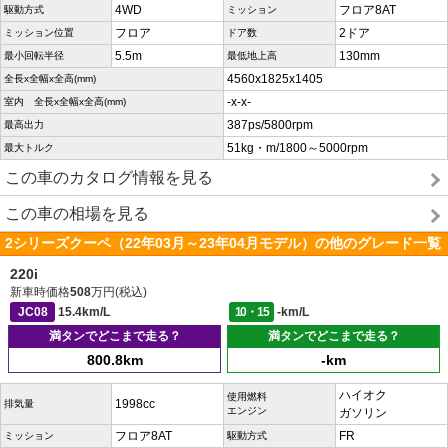
4WD
フロア8AT
駆動方式
ミッション
フロア
2ドア
ミッション位置
ドア数
5.5m
130mm
最小回転半径
最低地上高
4560x1825x1405
全長x全幅x全高(mm)
-x-x-
室内 全長x全幅x全高(mm)
387ps/5800rpm
最高出力
51kg・m/1800～5000rpm
最大トルク
この車のカタログ情報を見る
この車の相場を見る
2シリーズクーペ（22年03月～23年04月モデル）の他のグレード一覧
220i
新車時価格
508
万円(税込)
JC08
15.4km/L
10・15
-km/L
満タンでどこまで走る？
満タンでどこまで走る？
800.8km
-km
ハイオク
使用燃料
1998cc
排気量
エンジン
ガソリン
フロア8AT
FR
ミッション
駆動方式