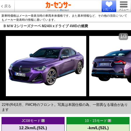
戻る
お気に入り
メニュー
新車時価格はメーカー発表当時の車両本体価格です。また基本情報など、その他の項目について
もメーカー発表時の情報に基いています。
ＢＭＷ 2シリーズクーペ M240i xドライブ 4WDの燃費
1/3
22年(R4)3月、FMC時のフロント。写真は本国仕様の為、一部異なる場合があり
ます
JC08モード
10・15モード
12.2km/L(52L)
-km/L(52L)