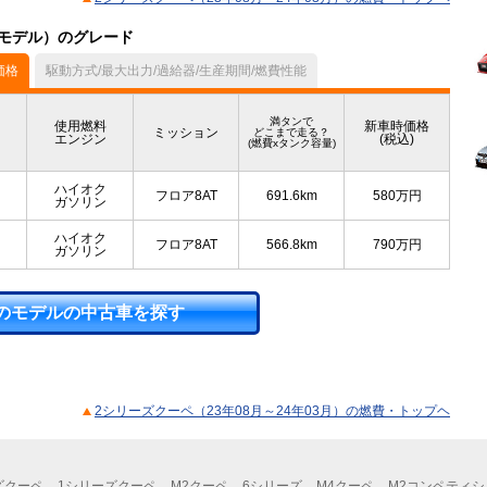
3月モデル）のグレード
価格
駆動方式/最大出力/過給器/生産期間/燃費性能
満タンで
使用燃料
新車時価格
ミッション
どこまで走る？
エンジン
(税込)
(燃費xタンク容量)
ハイオク
フロア8AT
691.6km
580
万円
ガソリン
ハイオク
フロア8AT
566.8km
790
万円
ガソリン
のモデルの中古車を探す
2シリーズクーペ（23年08月～24年03月）の燃費・トップヘ
ズクーペ
1シリーズクーペ
M2クーペ
6シリーズ
M4クーペ
M2コンペティシ