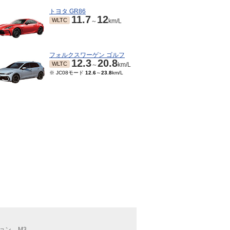
トヨタ GR86
11.7
12
WLTC
～
km/L
フォルクスワーゲン ゴルフ
12.3
20.8
WLTC
～
km/L
※ JC08モード
12.6
～
23.8
km/L
ョン
M3