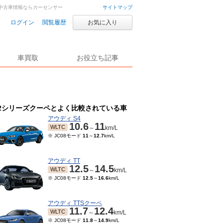
車・中古車情報ならカーセンサー
サイトマップ
ログイン
閲覧履歴
お気に入り
車買取
お役立ち記事
2シリーズクーペとよく比較されている車
アウディ S4
10.6
11
WLTC
～
km/L
※ JC08モード
11
～
12.7
km/L
アウディ TT
12.5
14.5
WLTC
～
km/L
※ JC08モード
12.5
～
16.6
km/L
アウディ TTSクーペ
11.7
12.4
WLTC
～
km/L
※ JC08モード
11.8
～
14.9
km/L