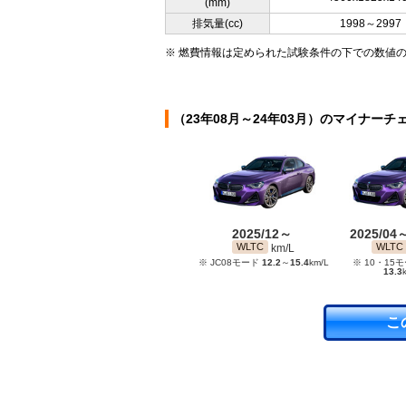
(mm)
排気量(cc)
1998～2997
※ 燃費情報は定められた試験条件の下での数値
（23年08月～24年03月）のマイナーチ
2025/12～
2025/04
WLTC
WLTC
km/L
※ JC08モード
12.2
～
15.4
km/L
※ 10・15
13.3
こ