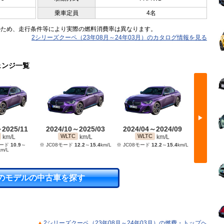
乗車定員
4名
のため、走行条件等により実際の燃料消費率は異なります。
2シリーズクーペ（23年08月～24年03月）のカタログ情報を見る
ェンジ一覧
▶
～2025/11
2024/10～2025/03
2024/04～2024/09
2023/
WLTC
WLTC
WL
km/L
km/L
km/L
モード
10.9
～
※ JC08モード
12.2
～
15.4
km/L
※ JC08モード
12.2
～
15.4
km/L
※ JC08モ
km/L
のモデルの中古車を探す
2シリーズクーペ（23年08月～24年03月）の燃費・トップヘ