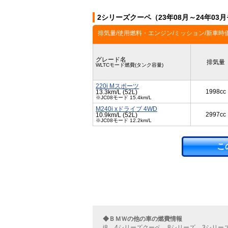
2シリーズクーペ（23年08月～24年0
排気量/使用燃料・エンジン/ミッション/新車時
グレード名
排気量
WLTCモード燃費(タンク容量)
220i Mスポーツ
1998cc
13.3km/L (52L)
※JC08モード 15.4km/L
M240i xドライブ 4WD
2997cc
10.9km/L (52L)
※JC08モード 12.2km/L
こ
◆ＢＭＷの他の車の燃費情報
i8
4シリーズクーペ
8シリーズ
3シリー