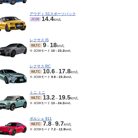
アウディ S1スポーツバック
14.4
JC08
km/L
レクサス IS
9
18
WLTC
～
km/L
※ JC08モード
10
～
23.2
km/L
レクサス RC
10.6
17.8
WLTC
～
km/L
※ JC08モード
9.8
～
23.2
km/L
05～2023/07
2022/03～2023/04
TC
WLTC
km/L
km/L
ード
12.2
～
15.4
km/L
※ JC08モード
12.2
～
15.4
km/L
ミニ ミニ
13.2
19.5
WLTC
～
km/L
※ JC08モード
13
～
24.2
km/L
ポルシェ 911
7.8
9.7
WLTC
～
km/L
※ JC08モード
7.2
～
12.8
km/L