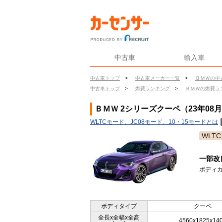
中古車
輸入車
中古車トップ
>
中古車メーカー一覧
>
ＢＭＷの中
中古車トップ
>
燃費ランキング
>
ＢＭＷの燃費ラ
ＢＭＷ 2シリーズクーペ（23年08月
WLTCモード、JC08モード、10・15モードとは
WLTC
一部改
ボディカ
ボディタイプ
クーペ
全長x全幅x全高
4560x1825x14