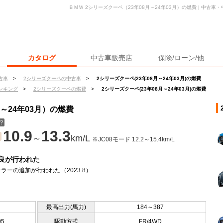
ＢＭＷ 2シリーズクーペ（23年08月～24年03月）の燃費 | 中古
カタログ
中古車販売店
保険/ローン/他
古車
>
2シリーズクーペの中古車
>
2シリーズクーペ(23年08月～24年03月)の燃費
ンキング
>
2シリーズクーペの燃費
>
2シリーズクーペ(23年08月～24年03月)の燃費
～24年03月）の燃費
？
10.9
13.3
～
km/L
※JC08モード 12.2～15.4km/L
良が行われた
ラーの追加が行われた（2023.8）
最高出力(馬力)
184～387
05
駆動方式
FR/4WD