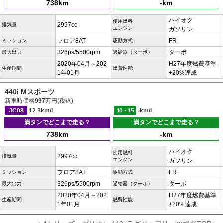
738km
-km
ハイオク
使用燃料
2997cc
排気量
エンジン
ガソリン
フロア8AT
FR
ミッション
駆動方式
326ps/5500rpm
ターボ
最大出力
過給器（ターボ）
2020年04月～202
H27年度燃費基準
生産期間
燃費性能
1年01月
+20%達成
440i Mスポーツ
新車時価格
997
万円(税込)
JC08
12.3km/L
10・15
-km/L
満タンでどこまで走る？
満タンでどこまで走る？
738km
-km
ハイオク
使用燃料
2997cc
排気量
エンジン
ガソリン
フロア8AT
FR
ミッション
駆動方式
326ps/5500rpm
ターボ
最大出力
過給器（ターボ）
2020年04月～202
H27年度燃費基準
生産期間
燃費性能
1年01月
+20%達成