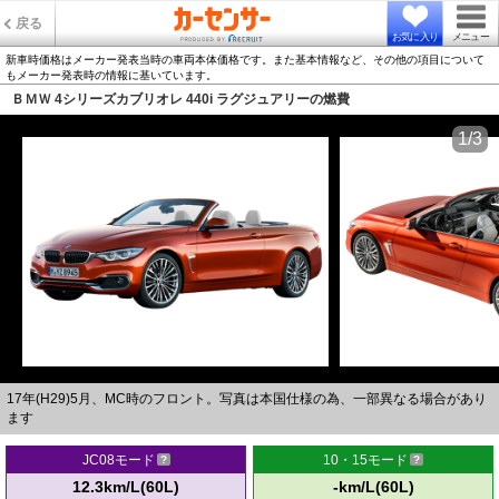
戻る
お気に入り
メニュー
新車時価格はメーカー発表当時の車両本体価格です。また基本情報など、その他の項目について
もメーカー発表時の情報に基いています。
ＢＭＷ 4シリーズカブリオレ 440i ラグジュアリーの燃費
1/3
17年(H29)5月、MC時のフロント。写真は本国仕様の為、一部異なる場合があり
ます
JC08モード
10・15モード
12.3km/L(60L)
-km/L(60L)