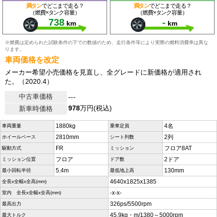
満タン
でどこまで走る？
満タン
でどこまで走る？
（燃費×タンク容量）
（燃費×タンク容量）
738
-
km
km
※燃費は定められた試験条件の下での数値のため、走行条件等により実際の燃料消費率は異な
ります。
車両価格を改定
メーカー希望小売価格を見直し、全グレードに新価格が適用され
た。（2020.4）
中古車価格
---
978
万円(税込)
新車時価格
1880kg
4名
車両重量
乗車定員
2810mm
2列
ホイールベース
シート列数
FR
フロア8AT
駆動方式
ミッション
フロア
2ドア
ミッション位置
ドア数
5.4m
130mm
最小回転半径
最低地上高
4640x1825x1385
全長x全幅x全高(mm)
-x-x-
室内 全長x全幅x全高(mm)
326ps/5500rpm
最高出力
45.9kg・m/1380～5000rpm
最大トルク