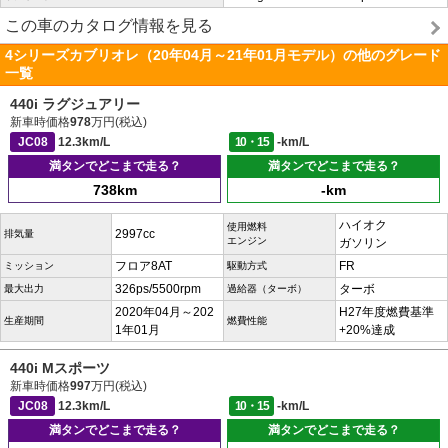
この車のカタログ情報を見る
4シリーズカブリオレ（20年04月～21年01月モデル）の他のグレード
一覧
440i ラグジュアリー
新車時価格
978
万円(税込)
JC08
12.3km/L
10・15
-km/L
満タンでどこまで走る？
満タンでどこまで走る？
738km
-km
ハイオク
使用燃料
2997cc
排気量
エンジン
ガソリン
フロア8AT
FR
ミッション
駆動方式
326ps/5500rpm
ターボ
最大出力
過給器（ターボ）
2020年04月～202
H27年度燃費基準
生産期間
燃費性能
1年01月
+20%達成
440i Mスポーツ
新車時価格
997
万円(税込)
JC08
12.3km/L
10・15
-km/L
満タンでどこまで走る？
満タンでどこまで走る？