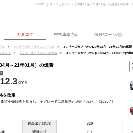
ＢＭＷ 4シリーズカブリオレ（20年04月～21年01月）の燃費 | 中古
カタログ
中古車販売店
保険/ローン/他
古車
>
4シリーズカブリオレの中古車
>
4シリーズカブリオレ(20年04月～21年01月)の燃費
ンキング
>
4シリーズカブリオレの燃費
>
4シリーズカブリオレ(20年04月～21年01月)の燃
04月～21年01月）の燃費
？
12.3
km/L
格を改定
希望小売価格を見直し、全グレードに新価格が適用された。（2020.4）
最高出力(馬力)
326
5/他
駆動方式
FR