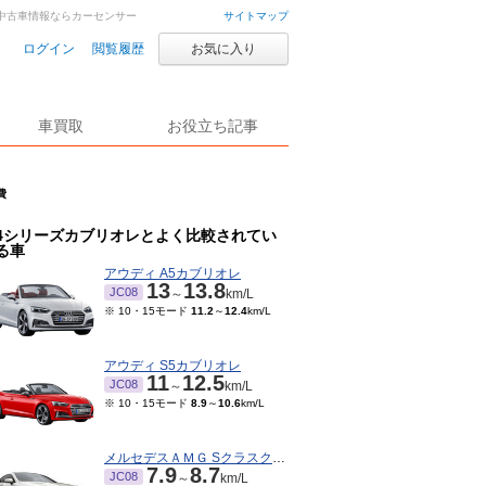
車・中古車情報ならカーセンサー
サイトマップ
ログイン
閲覧履歴
お気に入り
車買取
お役立ち記事
費
4シリーズカブリオレとよく比較されてい
る車
アウディ A5カブリオレ
13
13.8
JC08
～
km/L
※ 10・15モード
11.2
～
12.4
km/L
アウディ S5カブリオレ
11
12.5
JC08
～
km/L
※ 10・15モード
8.9
～
10.6
km/L
メルセデスＡＭＧ Sクラスクーペ
7.9
8.7
JC08
～
km/L