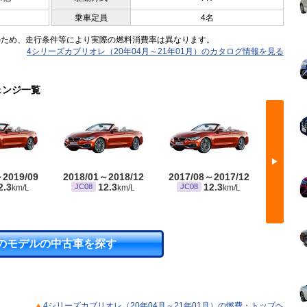
乗車定員
4名
のため、走行条件等により実際の燃料消費率は異なります。
4シリーズカブリオレ（20年04月～21年01月）のカタログ情報を見る
ェンジ一覧
▶
～2019/09
2018/01～2018/12
2017/08～2017/12
2017/
2.3
12.3
12.3
JC08
JC08
JC08
km/L
km/L
km/L
のモデルの中古車を探す
4シリーズカブリオレ（20年04月～21年01月）の燃費・トップヘ