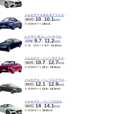
メルセデスＡＭＧ Eクラスカブリオレ
10
10.1
WLTC
～
km/L
※ JC08モード
10
km/L
レクサス ISコンバーチブル
9.7
11.2
JC08
～
km/L
※ 10・15モード
9.7
～
11.2
km/L
メルセデス・ベンツ Eクラスカブリオレ
10.7
12.7
WLTC
～
km/L
05～2017/07
2017/04～2017/04
2016/10～2017/03
201
※ JC08モード
10.1
～
15.5
km/L
12.3
12.3
12.3
JC08
JC08
JC
km/L
km/L
km/L
メルセデス・ベンツ Cクラスカブリオレ
12.1
12.9
WLTC
～
km/L
※ JC08モード
13.5
～
14.3
km/L
メルセデス・ベンツ CLEカブリオレ
14
14.1
WLTC
～
km/L
※ JC08モード
15.5
km/L