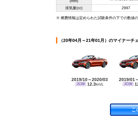
(mm)
排気量(cc)
2997
※ 燃費情報は定められた試験条件の下での数値
（20年04月～21年01月）のマイナーチ
2019/10～2020/03
2019/01
12.3
1
JC08
JC08
km/L
こ