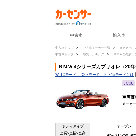
中古車
輸入車
中古車トップ
>
中古車メーカー一覧
>
ＢＭＷの中
中古車トップ
>
燃費ランキング
>
ＢＭＷの燃費ラ
ＢＭＷ 4シリーズカブリオレ（20年
WLTCモード、JC08モード、10・15モードとは
JC08
車両価
メーカー
ボディタイプ
オープン
全長x全幅x全高
4640x1825x138