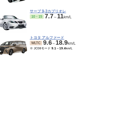
サーブ 9-3カブリオレ
7.7
11
10・15
～
km/L
トヨタ アルファード
9.6
18.9
WLTC
～
km/L
※ JC08モード
9.1
～
19.4
km/L