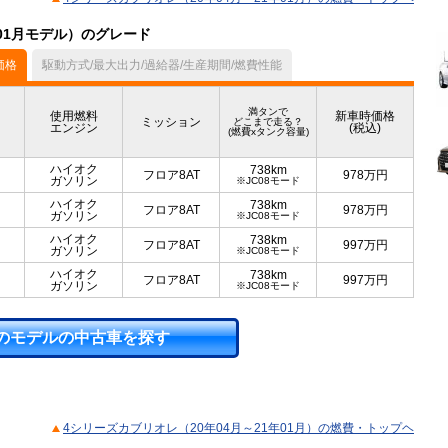
年01月モデル）のグレード
価格
駆動方式/最大出力/過給器/生産期間/燃費性能
満タンで
使用燃料
新車時価格
ミッション
どこまで走る？
エンジン
(税込)
(燃費xタンク容量)
ハイオク
738km
フロア8AT
978
万円
ガソリン
※JC08モード
ハイオク
738km
フロア8AT
978
万円
ガソリン
※JC08モード
ハイオク
738km
フロア8AT
997
万円
ガソリン
※JC08モード
ハイオク
738km
フロア8AT
997
万円
ガソリン
※JC08モード
のモデルの中古車を探す
4シリーズカブリオレ（20年04月～21年01月）の燃費・トップヘ