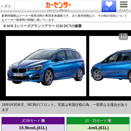
戻る
お気に入り
メニュー
新車時価格はメーカー発表当時の車両本体価格です。また基本情報など、その他の項目について
もメーカー発表時の情報に基いています。
ＢＭＷ 2シリーズグランツアラー 218i DCTの燃費
1/3
18年(H30)6月、MC時のフロント。写真は本国仕様の為、一部異なる場合があり
ます
JC08モード
10・15モード
15.9km/L(61L)
-km/L(61L)