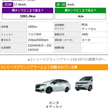
JC08
17.4km/L
10・15
-km/L
満タンでどこまで走る？
満タンでどこまで走る？
1061.4km
-km
軽油
使用燃料
1995cc
排気量
エンジン
ディーゼル
フロア8AT
4WD
ミッション
駆動方式
150ps/4000rpm
ターボ
最大出力
過給器（ターボ）
2020年06月～202
-
生産期間
燃費性能
1年03月
▲2シリーズグランツアラー 218i DCTの燃費TOPへ
2シリーズグランツアラーとよく比較されている車
ホンダ
オデッセイ