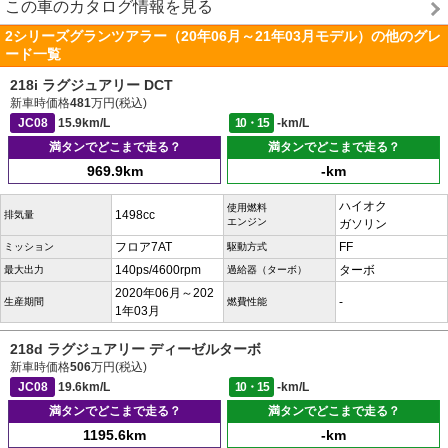
この車のカタログ情報を見る
2シリーズグランツアラー（20年06月～21年03月モデル）の他のグレ
ード一覧
218i ラグジュアリー DCT
新車時価格
481
万円(税込)
JC08
15.9km/L
10・15
-km/L
満タンでどこまで走る？
満タンでどこまで走る？
969.9km
-km
ハイオク
使用燃料
1498cc
排気量
エンジン
ガソリン
フロア7AT
FF
ミッション
駆動方式
140ps/4600rpm
ターボ
最大出力
過給器（ターボ）
2020年06月～202
-
生産期間
燃費性能
1年03月
218d ラグジュアリー ディーゼルターボ
新車時価格
506
万円(税込)
JC08
19.6km/L
10・15
-km/L
満タンでどこまで走る？
満タンでどこまで走る？
1195.6km
-km