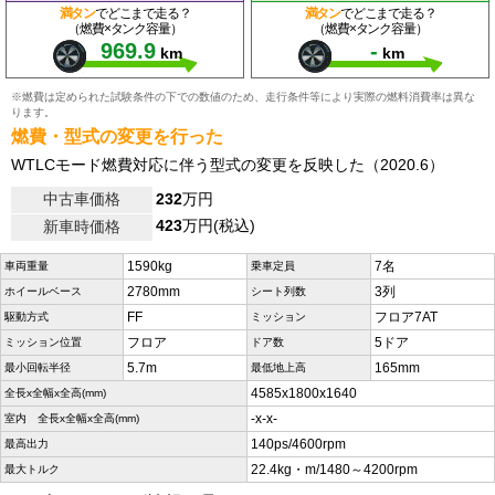
満タン
でどこまで走る？
満タン
でどこまで走る？
（燃費×タンク容量）
（燃費×タンク容量）
969.9
-
km
km
※燃費は定められた試験条件の下での数値のため、走行条件等により実際の燃料消費率は異な
ります。
燃費・型式の変更を行った
WTLCモード燃費対応に伴う型式の変更を反映した（2020.6）
中古車価格
232
万円
423
万円(税込)
新車時価格
1590kg
7名
車両重量
乗車定員
2780mm
3列
ホイールベース
シート列数
FF
フロア7AT
駆動方式
ミッション
フロア
5ドア
ミッション位置
ドア数
5.7m
165mm
最小回転半径
最低地上高
4585x1800x1640
全長x全幅x全高(mm)
-x-x-
室内 全長x全幅x全高(mm)
140ps/4600rpm
最高出力
22.4kg・m/1480～4200rpm
最大トルク