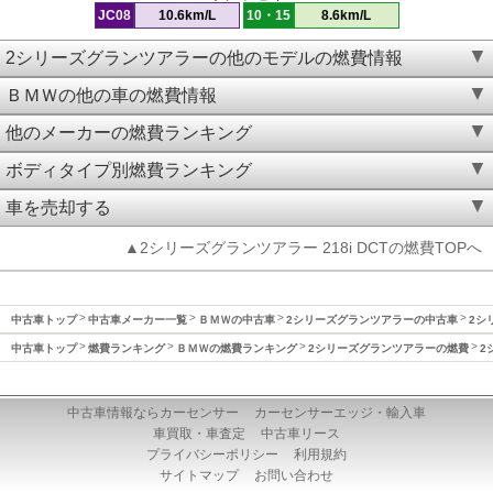
JC08
10.6km/L
10・15
8.6km/L
2シリーズグランツアラーの他のモデルの燃費情報
ＢＭＷの他の車の燃費情報
他のメーカーの燃費ランキング
ボディタイプ別燃費ランキング
車を売却する
▲2シリーズグランツアラー 218i DCTの燃費TOPへ
中古車トップ
中古車メーカー一覧
ＢＭＷの中古車
2シリーズグランツアラーの中古車
2シ
中古車トップ
燃費ランキング
ＢＭＷの燃費ランキング
2シリーズグランツアラーの燃費
2
中古車情報ならカーセンサー
カーセンサーエッジ・輸入車
車買取・車査定
中古車リース
プライバシーポリシー
利用規約
サイトマップ
お問い合わせ