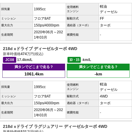
軽油
使用燃料
1995cc
排気量
エンジン
ディーゼル
フロア8AT
FF
ミッション
駆動方式
150ps/4000rpm
ターボ
最大出力
過給器（ターボ）
2020年06月～202
-
生産期間
燃費性能
1年03月
218d xドライブ ディーゼルターボ 4WD
新車時価格
474
万円(税込)
JC08
17.4km/L
10・15
-km/L
満タンでどこまで走る？
満タンでどこまで走る？
1061.4km
-km
軽油
使用燃料
1995cc
排気量
エンジン
ディーゼル
フロア8AT
4WD
ミッション
駆動方式
150ps/4000rpm
ターボ
最大出力
過給器（ターボ）
2020年06月～202
-
生産期間
燃費性能
1年03月
218d xドライブ ラグジュアリー ディーゼルターボ 4WD
新車時価格
531
万円(税込)