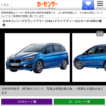
戻る
お気に入り
メニュー
新車時価格はメーカー発表当時の車両本体価格です。また基本情報など、その他の項目について
もメーカー発表時の情報に基いています。
ＢＭＷ 2シリーズグランツアラー 218d xドライブ ディーゼルターボ 4WDの燃
費
1/3
18年(H30)6月、MC時のフロント。写真は本国仕様の為、一部異なる場合があり
ます
JC08モード
10・15モード