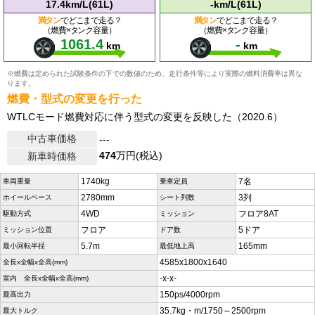
17.4km/L(61L)
-km/L(61L)
満タン
でどこまで走る？
満タン
でどこまで走る？
（燃費×タンク容量）
（燃費×タンク容量）
1061.4
-
km
km
※燃費は定められた試験条件の下での数値のため、走行条件等により実際の燃料消費率は異な
ります。
燃費・型式の変更を行った
WTLCモード燃費対応に伴う型式の変更を反映した（2020.6）
中古車価格
---
474
万円(税込)
新車時価格
1740kg
7名
車両重量
乗車定員
2780mm
3列
ホイールベース
シート列数
4WD
フロア8AT
駆動方式
ミッション
フロア
5ドア
ミッション位置
ドア数
5.7m
165mm
最小回転半径
最低地上高
4585x1800x1640
全長x全幅x全高(mm)
-x-x-
室内 全長x全幅x全高(mm)
150ps/4000rpm
最高出力
35.7kg・m/1750～2500rpm
最大トルク