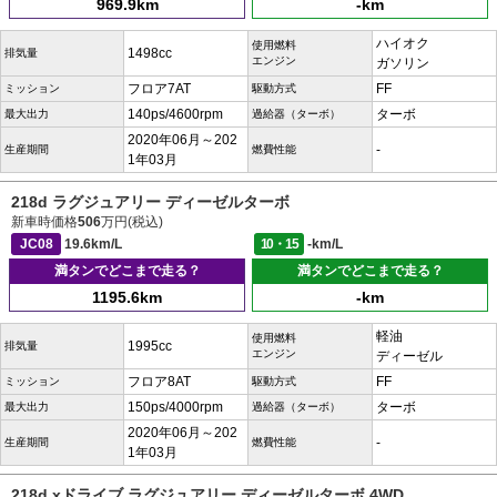
969.9km
-km
ハイオク
使用燃料
1498cc
排気量
エンジン
ガソリン
フロア7AT
FF
ミッション
駆動方式
140ps/4600rpm
ターボ
最大出力
過給器（ターボ）
2020年06月～202
-
生産期間
燃費性能
1年03月
218d ラグジュアリー ディーゼルターボ
新車時価格
506
万円(税込)
JC08
19.6km/L
10・15
-km/L
満タンでどこまで走る？
満タンでどこまで走る？
1195.6km
-km
軽油
使用燃料
1995cc
排気量
エンジン
ディーゼル
フロア8AT
FF
ミッション
駆動方式
150ps/4000rpm
ターボ
最大出力
過給器（ターボ）
2020年06月～202
-
生産期間
燃費性能
1年03月
218d xドライブ ラグジュアリー ディーゼルターボ 4WD