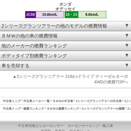
ホンダ
オデッセイ
JC08
10.6km/L
10・15
8.6km/L
2シリーズグランツアラーの他のモデルの燃費情報
ＢＭＷの他の車の燃費情報
他のメーカーの燃費ランキング
ボディタイプ別燃費ランキング
車を売却する
▲2シリーズグランツアラー 218d xドライブ ディーゼルターボ
4WDの燃費TOPへ
中古車トップ
中古車メーカー一覧
ＢＭＷの中古車
2シリーズグランツアラーの中古車
2シ
中古車トップ
燃費ランキング
ＢＭＷの燃費ランキング
2シリーズグランツアラーの燃費
2
中古車情報ならカーセンサー
カーセンサーエッジ・輸入車