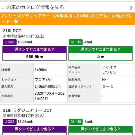
この車のカタログ情報を見る
2シリーズグランツアラー（20年06月～21年03月モデル）の他のグレ
ード一覧
218i DCT
新車時価格
423
万円(税込)
JC08
15.9km/L
10・15
-km/L
満タンでどこまで走る？
満タンでどこまで走る？
969.9km
-km
ハイオク
使用燃料
1498cc
排気量
エンジン
ガソリン
フロア7AT
FF
ミッション
駆動方式
140ps/4600rpm
ターボ
最大出力
過給器（ターボ）
2020年06月～202
-
生産期間
燃費性能
1年03月
218i ラグジュアリー DCT
新車時価格
481
万円(税込)
JC08
15.9km/L
10・15
-km/L
満タンでどこまで走る？
満タンでどこまで走る？