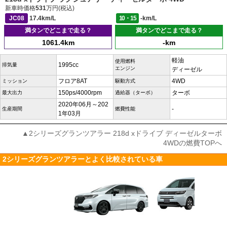
新車時価格
531
万円(税込)
JC08
17.4km/L
10・15
-km/L
満タンでどこまで走る？
満タンでどこまで走る？
1061.4km
-km
軽油
使用燃料
1995cc
排気量
エンジン
ディーゼル
フロア8AT
4WD
ミッション
駆動方式
150ps/4000rpm
ターボ
最大出力
過給器（ターボ）
2020年06月～202
-
生産期間
燃費性能
1年03月
▲2シリーズグランツアラー 218d xドライブ ディーゼルターボ
4WDの燃費TOPへ
2シリーズグランツアラーとよく比較されている車