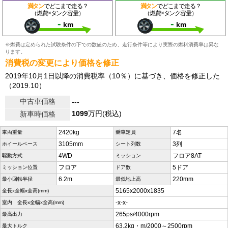
満タン
でどこまで走る？
満タン
でどこまで走る？
（燃費×タンク容量）
（燃費×タンク容量）
-
-
km
km
※燃費は定められた試験条件の下での数値のため、走行条件等により実際の燃料消費率は異な
ります。
消費税の変更により価格を修正
2019年10月1日以降の消費税率（10％）に基づき、価格を修正した
（2019.10）
中古車価格
---
1099
万円(税込)
新車時価格
2420kg
7名
車両重量
乗車定員
3105mm
3列
ホイールベース
シート列数
4WD
フロア8AT
駆動方式
ミッション
フロア
5ドア
ミッション位置
ドア数
6.2m
220mm
最小回転半径
最低地上高
5165x2000x1835
全長x全幅x全高(mm)
-x-x-
室内 全長x全幅x全高(mm)
265ps/4000rpm
最高出力
63.2kg・m/2000～2500rpm
最大トルク