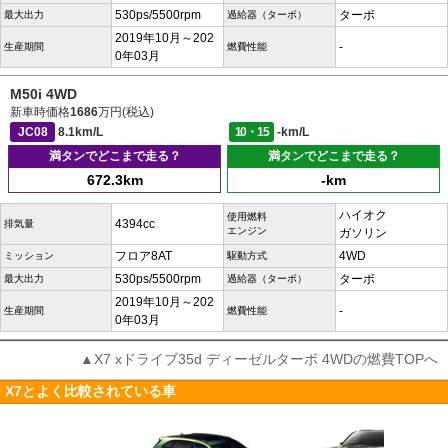
530ps/5500rpm
ターボ
最大出力
過給器（ターボ）
2019年10月～202
-
生産期間
燃費性能
0年03月
M50i 4WD
新車時価格
1686
万円(税込)
JC08
8.1km/L
10・15
-km/L
満タンでどこまで走る？
満タンでどこまで走る？
672.3km
-km
ハイオク
使用燃料
4394cc
排気量
エンジン
ガソリン
フロア8AT
4WD
ミッション
駆動方式
530ps/5500rpm
ターボ
最大出力
過給器（ターボ）
2019年10月～202
-
生産期間
燃費性能
0年03月
▲X7 xドライブ35d ディーゼルターボ 4WDの燃費TOPへ
X7とよく比較されている車