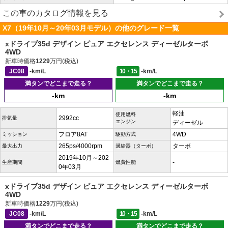
この車のカタログ情報を見る
X7（19年10月～20年03月モデル）の他のグレード一覧
xドライブ35d デザイン ピュア エクセレンス ディーゼルターボ
4WD
新車時価格
1229
万円(税込)
JC08
-km/L
10・15
-km/L
満タンでどこまで走る？
満タンでどこまで走る？
-km
-km
軽油
使用燃料
2992cc
排気量
エンジン
ディーゼル
フロア8AT
4WD
ミッション
駆動方式
265ps/4000rpm
ターボ
最大出力
過給器（ターボ）
2019年10月～202
-
生産期間
燃費性能
0年03月
xドライブ35d デザイン ピュア エクセレンス ディーゼルターボ
4WD
新車時価格
1229
万円(税込)
JC08
-km/L
10・15
-km/L
満タンでどこまで走る？
満タンでどこまで走る？