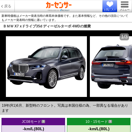
戻る
お気に入り
メニュー
新車時価格はメーカー発表当時の車両本体価格です。また基本情報など、その他の項目について
もメーカー発表時の情報に基いています。
ＢＭＷ X7 xドライブ35d ディーゼルターボ 4WDの燃費
1/3
19年(R1)6月、新型時のフロント。写真は本国仕様の為、一部異なる場合があり
ます
JC08モード
10・15モード
-km/L(80L)
-km/L(80L)