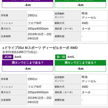
-km
-km
軽油
使用燃料
2992cc
排気量
エンジン
ディーゼル
フロア8AT
4WD
ミッション
駆動方式
265ps/4000rpm
ターボ
最大出力
過給器（ターボ）
2019年10月～202
-
生産期間
燃費性能
0年03月
xドライブ35d Mスポーツ ディーゼルターボ 4WD
新車時価格
1265
万円(税込)
JC08
-km/L
10・15
-km/L
満タンでどこまで走る？
満タンでどこまで走る？
-km
-km
軽油
使用燃料
2992cc
排気量
エンジン
ディーゼル
フロア8AT
4WD
ミッション
駆動方式
265ps/4000rpm
ターボ
最大出力
過給器（ターボ）
2019年10月～202
-
生産期間
燃費性能
0年03月