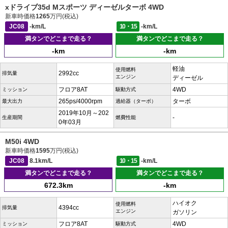
xドライブ35d Mスポーツ ディーゼルターボ 4WD
新車時価格
1265
万円(税込)
JC08
-km/L
10・15
-km/L
満タンでどこまで走る？
満タンでどこまで走る？
-km
-km
軽油
使用燃料
2992cc
排気量
エンジン
ディーゼル
フロア8AT
4WD
ミッション
駆動方式
265ps/4000rpm
ターボ
最大出力
過給器（ターボ）
2019年10月～202
-
生産期間
燃費性能
0年03月
M50i 4WD
新車時価格
1595
万円(税込)
JC08
8.1km/L
10・15
-km/L
満タンでどこまで走る？
満タンでどこまで走る？
672.3km
-km
ハイオク
使用燃料
4394cc
排気量
エンジン
ガソリン
フロア8AT
4WD
ミッション
駆動方式