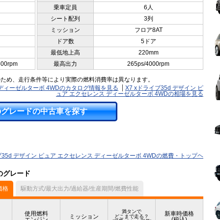
乗車定員
6人
シート配列
3列
ミッション
フロア8AT
ドア数
5ドア
最低地上高
220mm
500rpm
最高出力
265ps/4000rpm
のため、走行条件等により実際の燃料消費率は異なります。
ス ディーゼルターボ 4WDのカタログ情報を見る
X7 xドライブ35d デザイン ピ
ュア エクセレンス ディーゼルターボ 4WDの相場を見る
のグレードの中古車を探す
イブ35d デザイン ピュア エクセレンス ディーゼルターボ 4WDの燃費・トップヘ
他のグレード
価格
駆動方式/最大出力/過給器/生産期間/燃費性能
満タンで
使用燃料
新車時価格
ミッション
どこまで走る？
エンジン
(税込)