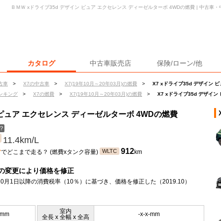
ＢＭＷ xドライブ35d デザイン ピュア エクセレンス ディーゼルターボ 4WDの燃費 | 中古
カタログ
中古車販売店
保険/ローン/他
古車
>
X7の中古車
>
X7(19年10月～20年03月)の燃費
>
X7 xドライブ35d デザイン
ンキング
>
X7の燃費
>
X7(19年10月～20年03月)の燃費
>
X7 xドライブ35d デザイ
ン ピュア エクセレンス ディーゼルターボ 4WDの燃費
？
11.4km/L
ン
912
WLTC
でどこまで走る？ (燃費xタンク容量)
km
の変更により価格を修正
年10月1日以降の消費税率（10％）に基づき、価格を修正した（2019.10）
室内
5mm
-x-x-mm
全長 x 全幅 x 全高