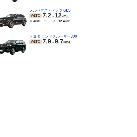
メルセデス・ベンツ GLS
7.2
12
WLTC
～
km/L
※ JC08モード
8.2
～
12.4
km/L
トヨタ ランドクルーザー300
7.9
9.7
WLTC
～
km/L