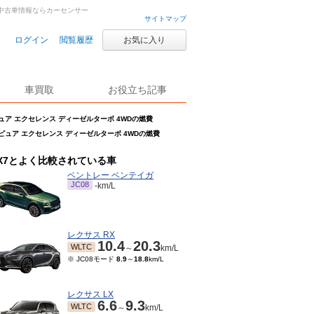
車・中古車情報ならカーセンサー
サイトマップ
ログイン
閲覧履歴
お気に入り
車買取
お役立ち記事
 ピュア エクセレンス ディーゼルターボ 4WDの燃費
ン ピュア エクセレンス ディーゼルターボ 4WDの燃費
X7とよく比較されている車
ベントレー ベンテイガ
JC08
-km/L
レクサス RX
10.4
20.3
WLTC
～
km/L
※ JC08モード
8.9
～
18.8
km/L
レクサス LX
6.6
9.3
WLTC
～
km/L