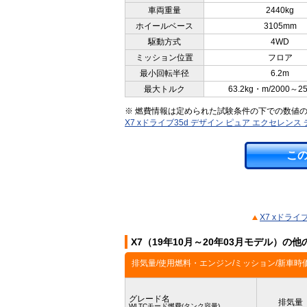
車両重量
2440kg
ホイールベース
3105mm
駆動方式
4WD
ミッション位置
フロア
最小回転半径
6.2m
最大トルク
63.2kg・m/2000～2
※ 燃費情報は定められた試験条件の下での数値
X7 xドライブ35d デザイン ピュア エクセレン
こ
X7 xドラ
X7（19年10月～20年03月モデル）の
排気量/使用燃料・エンジン/ミッション/新車時
グレード名
排気量
WLTCモード燃費(タンク容量)