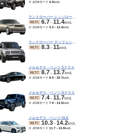
※ JC08モード
6.5
km/L
ランドローバー レンジローバー
6.7
11.4
WLTC
～
km/L
※ JC08モード
5.3
～
12.4
km/L
ランドローバー ディフェンダー
8.3
11
WLTC
～
km/L
メルセデス・ベンツ Sクラス
8.7
13.7
WLTC
～
km/L
※ JC08モード
8.5
～
20.7
km/L
メルセデス・ベンツ Gクラス
7.4
11.7
WLTC
～
km/L
※ JC08モード
7.9
～
13.5
km/L
メルセデス・ベンツ GLE
10.3
14.2
WLTC
～
km/L
※ JC08モード
11.7
～
13.9
km/L