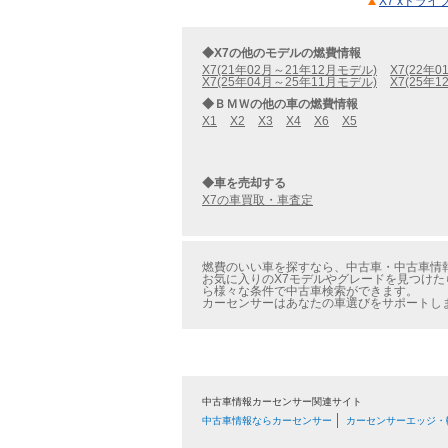
X7 xドラ
◆X7の他のモデルの燃費情報
X7(21年02月～21年12月モデル)
X7(22年
X7(25年04月～25年11月モデル)
X7(25年
◆ＢＭＷの他の車の燃費情報
X1
X2
X3
X4
X6
X5
◆車を売却する
X7の車買取・車査定
燃費のいい車を探すなら、中古車・中古車情報の
お気に入りのX7モデルやグレードを見つけたら
ら様々な条件で中古車検索ができます。
カーセンサーはあなたの車選びをサポートし
中古車情報カーセンサー関連サイト
中古車情報ならカーセンサー
カーセンサーエッジ・