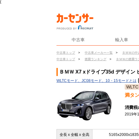
{
中古車
輸入車
中古車トップ
>
中古車メーカー一覧
>
ＢＭＷの中
中古車トップ
>
燃費ランキング
>
ＢＭＷの燃費ラ
ＢＭＷ X7 xドライブ35d デザイ
WLTCモード、JC08モード、10・15モードとは
WLTC
満タ
消費税
2019
全長 x 全幅 x 全高
5165x2000x183