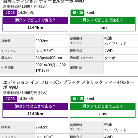
西陣エディション ディーゼルターボ 4WD
新車時価格
1680
万円(税込)
JC08
14.3km/L
10・15
-km/L
満タンでどこまで走る？
満タンでどこまで走る？
1144km
-km
軽油
使用燃料
2992cc
排気量
エンジン
ハイブリッド
フロア8AT
4WD
ミッション
駆動方式
340ps/4400rpm
ターボ
最大出力
過給器（ターボ）
2021年09月～202
-
生産期間
燃費性能
1年12月
エディション イン フローズン ブラック メタリック ディーゼルター
ボ 4WD
新車時価格
1466
万円(税込)
JC08
14.3km/L
10・15
-km/L
満タンでどこまで走る？
満タンでどこまで走る？
1144km
-km
軽油
使用燃料
2992cc
排気量
エンジン
ハイブリッド
フロア8AT
4WD
ミッション
駆動方式