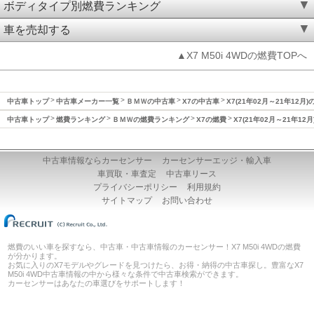
ボディタイプ別燃費ランキング
車を売却する
▲X7 M50i 4WDの燃費TOPへ
中古車トップ
中古車メーカー一覧
ＢＭＷの中古車
X7の中古車
X7(21年02月～21年12月)
中古車トップ
燃費ランキング
ＢＭＷの燃費ランキング
X7の燃費
X7(21年02月～21年12
中古車情報ならカーセンサー
カーセンサーエッジ・輸入車
車買取・車査定
中古車リース
プライバシーポリシー
利用規約
サイトマップ
お問い合わせ
燃費のいい車を探すなら、中古車・中古車情報のカーセンサー！X7 M50i 4WDの燃費
が分かります。
お気に入りのX7モデルやグレードを見つけたら、お得・納得の中古車探し。豊富なX7
M50i 4WD中古車情報の中から様々な条件で中古車検索ができます。
カーセンサーはあなたの車選びをサポートします！