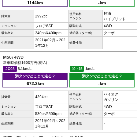
1144km
-km
軽油
使用燃料
2992cc
排気量
エンジン
ハイブリッド
フロア8AT
4WD
ミッション
駆動方式
340ps/4400rpm
ターボ
最大出力
過給器（ターボ）
2021年02月～202
-
生産期間
燃費性能
1年12月
M50i 4WD
新車時価格
1603
万円(税込)
JC08
8.1km/L
10・15
-km/L
満タンでどこまで走る？
満タンでどこまで走る？
672.3km
-km
ハイオク
使用燃料
4394cc
排気量
エンジン
ガソリン
フロア8AT
4WD
ミッション
駆動方式
530ps/5500rpm
ターボ
最大出力
過給器（ターボ）
2021年02月～202
-
生産期間
燃費性能
1年12月