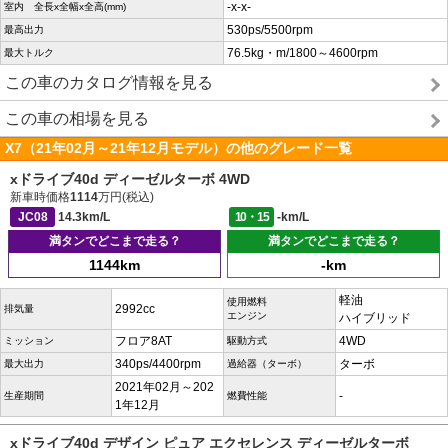
-x-x-
室内 全長x全幅x全高(mm)
530ps/5500rpm
最高出力
76.5kg・m/1800～4600rpm
最大トルク
この車のカタログ情報を見る
この車の相場を見る
X7（21年02月～21年12月モデル）の他のグレード一覧
xドライブ40d ディーゼルターボ 4WD
新車時価格
1114
万円(税込)
JC08
14.3km/L
10・15
-km/L
満タンでどこまで走る？
満タンでどこまで走る？
1144km
-km
軽油
使用燃料
2992cc
排気量
エンジン
ハイブリッド
フロア8AT
4WD
ミッション
駆動方式
340ps/4400rpm
ターボ
最大出力
過給器（ターボ）
2021年02月～202
-
生産期間
燃費性能
1年12月
xドライブ40d デザイン ピュア エクセレンス ディーゼルターボ