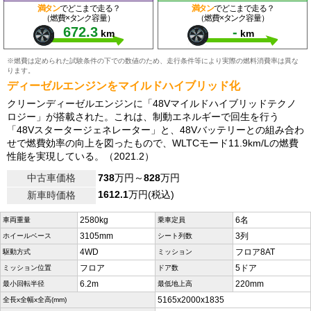
満タン
でどこまで走る？
満タン
でどこまで走る？
（燃費×タンク容量）
（燃費×タンク容量）
672.3
-
km
km
※燃費は定められた試験条件の下での数値のため、走行条件等により実際の燃料消費率は異な
ります。
ディーゼルエンジンをマイルドハイブリッド化
クリーンディーゼルエンジンに「48Vマイルドハイブリッドテクノ
ロジー」が搭載された。これは、制動エネルギーで回生を行う
「48Vスタータージェネレーター」と、48Vバッテリーとの組み合わ
せで燃費効率の向上を図ったもので、WLTCモード11.9km/Lの燃費
性能を実現している。（2021.2）
中古車価格
738
万円～
828
万円
1612.1
万円(税込)
新車時価格
2580kg
6名
車両重量
乗車定員
3105mm
3列
ホイールベース
シート列数
4WD
フロア8AT
駆動方式
ミッション
フロア
5ドア
ミッション位置
ドア数
6.2m
220mm
最小回転半径
最低地上高
5165x2000x1835
全長x全幅x全高(mm)