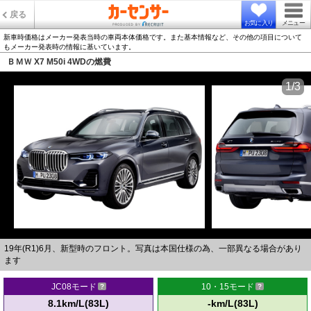
戻る
お気に入り
メニュー
新車時価格はメーカー発表当時の車両本体価格です。また基本情報など、その他の項目について
もメーカー発表時の情報に基いています。
ＢＭＷ X7 M50i 4WDの燃費
1/3
19年(R1)6月、新型時のフロント。写真は本国仕様の為、一部異なる場合があり
ます
JC08モード
10・15モード
8.1km/L(83L)
-km/L(83L)