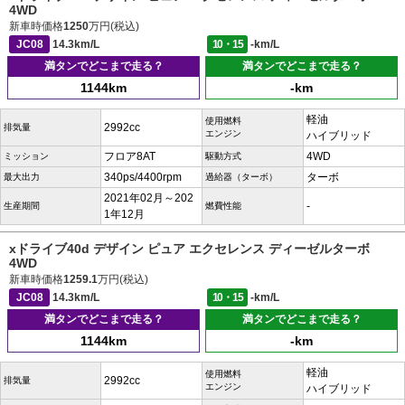
4WD
新車時価格
1250
万円(税込)
JC08
14.3km/L
10・15
-km/L
満タンでどこまで走る？
満タンでどこまで走る？
1144km
-km
軽油
使用燃料
2992cc
排気量
エンジン
ハイブリッド
フロア8AT
4WD
ミッション
駆動方式
340ps/4400rpm
ターボ
最大出力
過給器（ターボ）
2021年02月～202
-
生産期間
燃費性能
1年12月
xドライブ40d デザイン ピュア エクセレンス ディーゼルターボ
4WD
新車時価格
1259.1
万円(税込)
JC08
14.3km/L
10・15
-km/L
満タンでどこまで走る？
満タンでどこまで走る？
1144km
-km
軽油
使用燃料
2992cc
排気量
エンジン
ハイブリッド