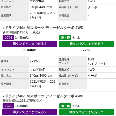
フロア8AT
4WD
ミッション
駆動方式
340ps/4400rpm
ターボ
最大出力
過給器（ターボ）
2021年02月～202
-
生産期間
燃費性能
1年12月
xドライブ40d Mスポーツ ディーゼルターボ 4WD
新車時価格
1286
万円(税込)
JC08
14.3km/L
10・15
-km/L
満タンでどこまで走る？
満タンでどこまで走る？
1144km
-km
軽油
使用燃料
2992cc
排気量
エンジン
ハイブリッド
フロア8AT
4WD
ミッション
駆動方式
340ps/4400rpm
ターボ
最大出力
過給器（ターボ）
2021年02月～202
-
生産期間
燃費性能
1年12月
xドライブ40d Mスポーツ ディーゼルターボ 4WD
新車時価格
1295.1
万円(税込)
JC08
14.3km/L
10・15
-km/L
満タンでどこまで走る？
満タンでどこまで走る？