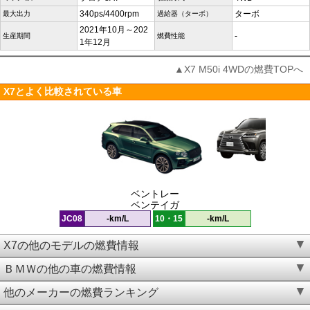
340ps/4400rpm
ターボ
最大出力
過給器（ターボ）
2021年10月～202
-
生産期間
燃費性能
1年12月
▲X7 M50i 4WDの燃費TOPへ
X7とよく比較されている車
ベントレー
ベンテイガ
JC08
-km/L
10・15
-km/L
X7の他のモデルの燃費情報
ＢＭＷの他の車の燃費情報
他のメーカーの燃費ランキング