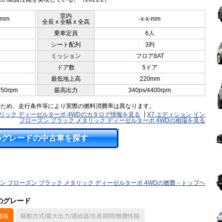
室内
5mm
-x-x-mm
全長 x 全幅 x 全高
乗車定員
6人
シート配列
3列
ミッション
フロア8AT
ドア数
5ドア
最低地上高
220mm
250rpm
最高出力
340ps/4400rpm
のため、走行条件等により実際の燃料消費率は異なります。
メタリック ディーゼルターボ 4WDのカタログ情報を見る
X7 エディション イン
フローズン ブラック メタリック ディーゼルターボ 4WDの相場を見る
のグレードの中古車を探す
イン フローズン ブラック メタリック ディーゼルターボ 4WDの燃費・トップヘ
他のグレード
価格
駆動方式/最大出力/過給器/生産期間/燃費性能