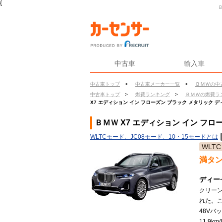
{
中古車
輸入車
中古車トップ
>
中古車メーカー一覧
>
ＢＭＷの中
中古車トップ
>
燃費ランキング
>
ＢＭＷの燃費ラ
X7 エディション イン フローズン ブラック メタリック デ
ＢＭＷ X7 エディション イン フ
WLTCモード、JC08モード、10・15モードとは
WLTC
満タ
ディー
クリー
れた。
48Vバ
11.9