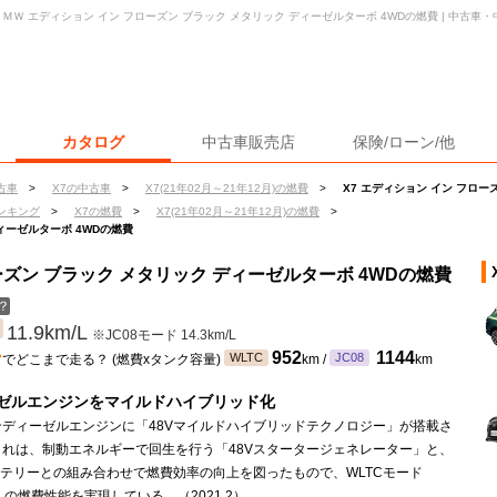
ＢＭＷ エディション イン フローズン ブラック メタリック ディーゼルターボ 4WDの燃費 | 中古
カタログ
中古車販売店
保険/ローン/他
古車
>
X7の中古車
>
X7(21年02月～21年12月)の燃費
>
X7 エディション イン フロー
ンキング
>
X7の燃費
>
X7(21年02月～21年12月)の燃費
>
ィーゼルターボ 4WDの燃費
ローズン ブラック メタリック ディーゼルターボ 4WDの燃費
？
11.9km/L
※JC08モード 14.3km/L
ン
952
1144
WLTC
JC08
でどこまで走る？ (燃費xタンク容量)
km /
km
ゼルエンジンをマイルドハイブリッド化
ンディーゼルエンジンに「48Vマイルドハイブリッドテクノロジー」が搭載さ
これは、制動エネルギーで回生を行う「48Vスタータージェネレーター」と、
ッテリーとの組み合わせで燃費効率の向上を図ったもので、WLTCモード
km/Lの燃費性能を実現している。（2021.2）