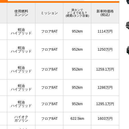
満タンで
使用燃料
新車時価格
ミッション
どこまで走る？
エンジン
(税込)
(燃費xタンク容量)
軽油
フロア8AT
952km
1114
万円
ハイブリッド
軽油
フロア8AT
952km
1250
万円
ハイブリッド
軽油
フロア8AT
952km
1259.1
万円
ハイブリッド
軽油
フロア8AT
952km
1286
万円
ハイブリッド
軽油
フロア8AT
952km
1295.1
万円
ハイブリッド
ハイオク
フロア8AT
622.5km
1603
万円
ガソリン