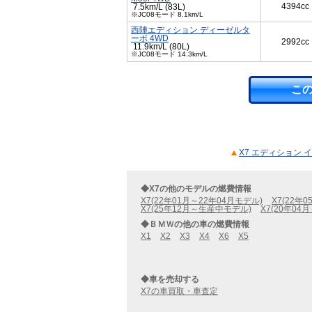
4394cc
7.5km/L (83L)
※JC08モード 8.1km/L
西陣エディション ディーゼルタ
ーボ 4WD
2992cc
11.9km/L (80L)
※JC08モード 14.3km/L
こ
X7 エディション 
◆X7の他のモデルの燃費情報
X7(22年01月～22年04月モデル)
X7(22年
X7(25年12月～生産中モデル)
X7(20年04
◆ＢＭＷの他の車の燃費情報
X1
X2
X3
X4
X6
X5
◆車を売却する
X7の車買取・車査定