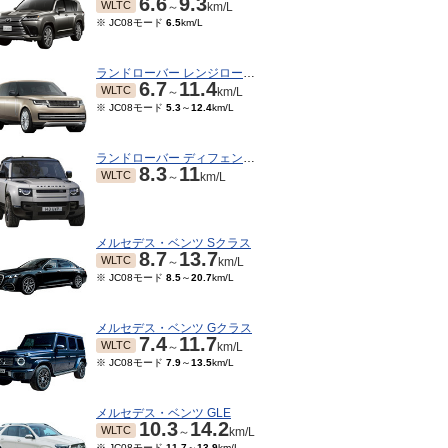
6.6
9.3
WLTC
～
km/L
※ JC08モード
6.5
km/L
ランドローバー レンジローバー
6.7
11.4
WLTC
～
km/L
※ JC08モード
5.3
～
12.4
km/L
ランドローバー ディフェンダー
8.3
11
WLTC
～
km/L
メルセデス・ベンツ Sクラス
8.7
13.7
WLTC
～
km/L
※ JC08モード
8.5
～
20.7
km/L
メルセデス・ベンツ Gクラス
7.4
11.7
WLTC
～
km/L
※ JC08モード
7.9
～
13.5
km/L
メルセデス・ベンツ GLE
10.3
14.2
WLTC
～
km/L
※ JC08モード
11.7
～
13.9
km/L