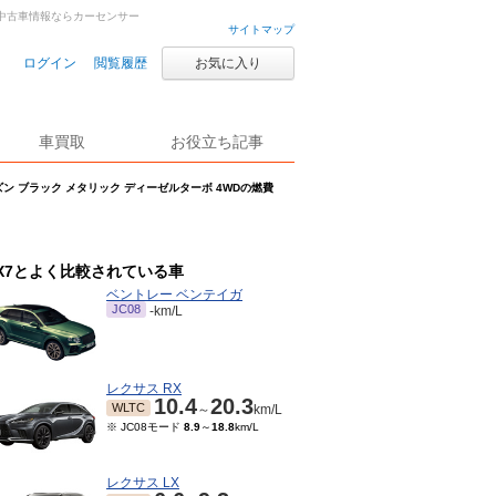
車・中古車情報ならカーセンサー
サイトマップ
ログイン
閲覧履歴
お気に入り
車買取
お役立ち記事
ズン ブラック メタリック ディーゼルターボ 4WDの燃費
X7とよく比較されている車
ベントレー ベンテイガ
JC08
-km/L
レクサス RX
10.4
20.3
WLTC
～
km/L
※ JC08モード
8.9
～
18.8
km/L
レクサス LX