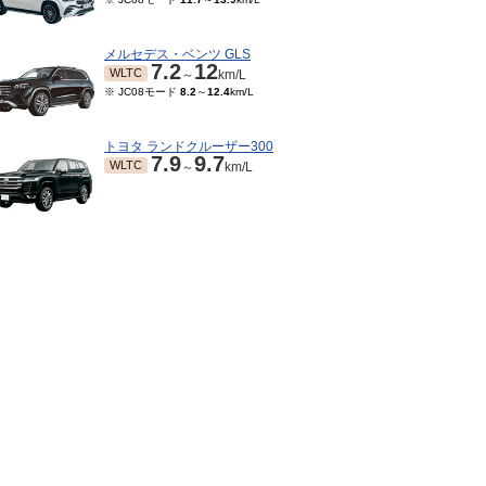
メルセデス・ベンツ GLS
7.2
12
WLTC
～
km/L
※ JC08モード
8.2
～
12.4
km/L
トヨタ ランドクルーザー300
7.9
9.7
WLTC
～
km/L