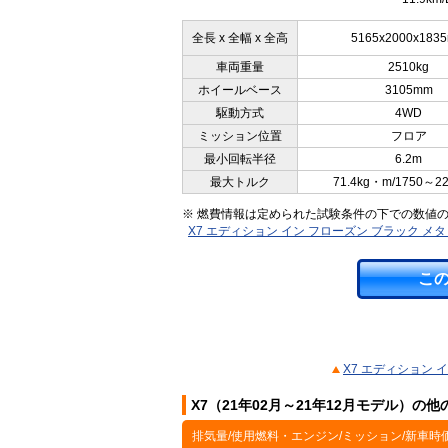
全長 x 全幅 x 全高
5165x2000x183
車両重量
2510kg
ホイールベース
3105mm
駆動方式
4WD
ミッション位置
フロア
最小回転半径
6.2m
最大トルク
71.4kg・m/1750～2
※ 燃費情報は定められた試験条件の下での数値
X7 エディション イン フローズン ブラック 
こ
X7 エディション 
X7（21年02月～21年12月モデル）の
排気量/使用燃料・エンジン/ミッション/新車時