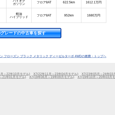
ハイオク
フロア8AT
622.5km
1612.1
万円
ガソリン
軽油
フロア8AT
952km
1680
万円
ハイブリッド
のグレードの中古車を探す
イン フローズン ブラック メタリック ディーゼルターボ 4WDの燃費・トップヘ
05月～22年10月モデル)
X7(22年11月～23年04月モデル)
X7(23年05月～24年0
月～21年01月モデル)
X7(19年06月～19年09月モデル)
X7(19年10月～20年03月