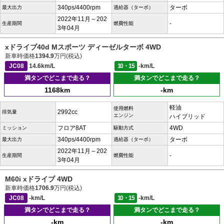
340ps/4400rpm
ターボ
最大出力
過給器（ターボ）
2022年11月～202
-
生産期間
燃費性能
3年04月
xドライブ40d Mスポーツ ディーゼルターボ 4WD
新車時価格
1394.9
万円(税込)
JC08
14.6km/L
10・15
-km/L
満タンでどこまで走る？
満タンでどこまで走る？
1168km
-km
軽油
使用燃料
2992cc
排気量
エンジン
ハイブリッド
フロア8AT
4WD
ミッション
駆動方式
340ps/4400rpm
ターボ
最大出力
過給器（ターボ）
2022年11月～202
-
生産期間
燃費性能
3年04月
M60i xドライブ 4WD
新車時価格
1706.9
万円(税込)
JC08
-km/L
10・15
-km/L
満タンでどこまで走る？
満タンでどこまで走る？
-km
-km