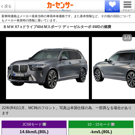
戻る
お気に入り
メニュー
新車時価格はメーカー発表当時の車両本体価格です。また基本情報など、その他の項目について
もメーカー発表時の情報に基いています。
ＢＭＷ X7 xドライブ40d Mスポーツ ディーゼルターボ 4WDの燃費
1/3
22年(R4)11月、MC時のフロント。写真は本国仕様の為、一部異なる場合があり
ます
JC08モード
10・15モード
14.6km/L(80L)
-km/L(80L)