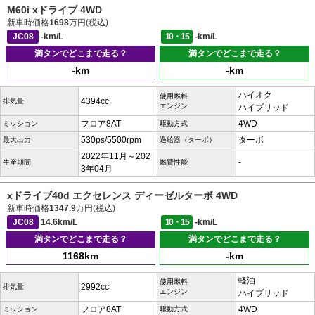
M60i xドライブ 4WD
新車時価格
1698
万円(税込)
JC08
-km/L
10・15
-km/L
満タンでどこまで走る？
満タンでどこまで走る？
-km
-km
ハイオク
使用燃料
4394cc
排気量
エンジン
ハイブリッド
フロア8AT
4WD
ミッション
駆動方式
530ps/5500rpm
ターボ
最大出力
過給器（ターボ）
2022年11月～202
-
生産期間
燃費性能
3年04月
xドライブ40d エクセレンス ディーゼルターボ 4WD
新車時価格
1347.9
万円(税込)
JC08
14.6km/L
10・15
-km/L
満タンでどこまで走る？
満タンでどこまで走る？
1168km
-km
軽油
使用燃料
2992cc
排気量
エンジン
ハイブリッド
フロア8AT
4WD
ミッション
駆動方式