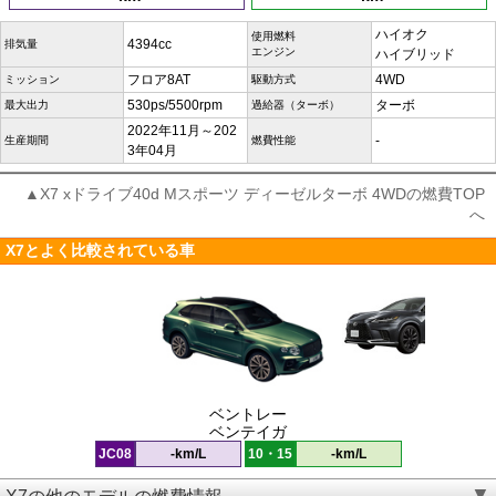
ハイオク
使用燃料
4394cc
排気量
エンジン
ハイブリッド
フロア8AT
4WD
ミッション
駆動方式
530ps/5500rpm
ターボ
最大出力
過給器（ターボ）
2022年11月～202
-
生産期間
燃費性能
3年04月
▲X7 xドライブ40d Mスポーツ ディーゼルターボ 4WDの燃費TOP
へ
X7とよく比較されている車
ベントレー
ベンテイガ
JC08
-km/L
10・15
-km/L