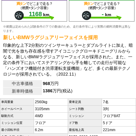
満タン
でどこまで走る？
満タン
でどこまで走る？
（燃費×タンク容量）
（燃費×タンク容量）
1168
-
km
km
※燃費は定められた試験条件の下での数値のため、走行条件等により実際の燃料消費率は異な
ります。
新しいBMWラグジュアリーフェイスを採用
印象的な上下2分割のツインサーキュラーとダブルライトに加え、暗
闇で光を放ち存在感を増すアイコニックグローキドニーグリルから
なる、新しいBMWラグジュアリーフェイスが採用された。また、一
定の条件下においてステアリングから手を離しての走行が可能な
「ハンズオフ機能付き渋滞運転支援機能」など、多くの最新テクノ
ロジーが採用されている。（2022.11）
中古車価格
968
万円
1386
万円(税込)
新車時価格
2560kg
7名
車両重量
乗車定員
3105mm
3列
ホイールベース
シート列数
4WD
フロア8AT
駆動方式
ミッション
フロア
5ドア
ミッション位置
ドア数
6.2m
221mm
最小回転半径
最低地上高