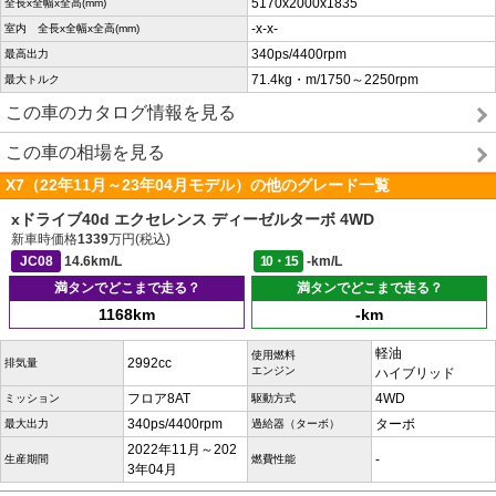
5170x2000x1835
全長x全幅x全高(mm)
-x-x-
室内 全長x全幅x全高(mm)
340ps/4400rpm
最高出力
71.4kg・m/1750～2250rpm
最大トルク
この車のカタログ情報を見る
この車の相場を見る
X7（22年11月～23年04月モデル）の他のグレード一覧
xドライブ40d エクセレンス ディーゼルターボ 4WD
新車時価格
1339
万円(税込)
JC08
14.6km/L
10・15
-km/L
満タンでどこまで走る？
満タンでどこまで走る？
1168km
-km
軽油
使用燃料
2992cc
排気量
エンジン
ハイブリッド
フロア8AT
4WD
ミッション
駆動方式
340ps/4400rpm
ターボ
最大出力
過給器（ターボ）
2022年11月～202
-
生産期間
燃費性能
3年04月