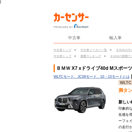
{
中古車
輸入車
中古車トップ
>
中古車メーカー一覧
>
ＢＭＷの中
中古車トップ
>
燃費ランキング
>
ＢＭＷの燃費ラ
ＢＭＷ X7 xドライブ40d Mスポ
WLTCモード、JC08モード、10・15モードとは
WLTC
満タ
新しい
印象的
在感を
ーフェ
の走行