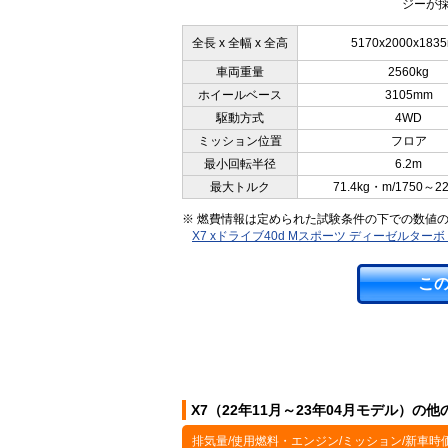
ジーが採
全長 x 全幅 x 全高
5170x2000x183
車両重量
2560kg
ホイールベース
3105mm
駆動方式
4WD
ミッション位置
フロア
最小回転半径
6.2m
最大トルク
71.4kg・m/1750～2
※ 燃費情報は定められた試験条件の下での数値
X7 xドライブ40d Mスポーツ ディーゼルター
こ
X7（22年11月～23年04月モデル）の
排気量/使用燃料・エンジン/ミッション/新車時