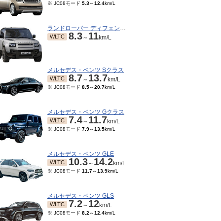
※ JC08モード
5.3
～
12.4
km/L
ランドローバー ディフェンダー
8.3
11
WLTC
～
km/L
メルセデス・ベンツ Sクラス
8.7
13.7
WLTC
～
km/L
※ JC08モード
8.5
～
20.7
km/L
メルセデス・ベンツ Gクラス
7.4
11.7
WLTC
～
km/L
※ JC08モード
7.9
～
13.5
km/L
メルセデス・ベンツ GLE
10.3
14.2
WLTC
～
km/L
※ JC08モード
11.7
～
13.9
km/L
メルセデス・ベンツ GLS
7.2
12
WLTC
～
km/L
※ JC08モード
8.2
～
12.4
km/L