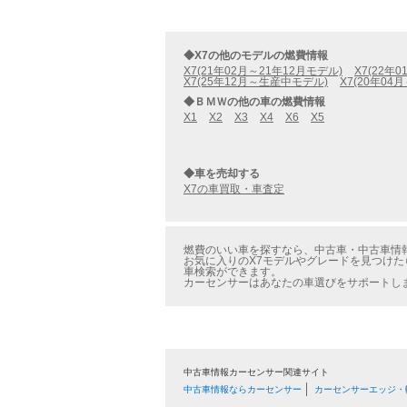
◆X7の他のモデルの燃費情報
X7(21年02月～21年12月モデル)
X7(22年
X7(25年12月～生産中モデル)
X7(20年04
◆ＢＭＷの他の車の燃費情報
X1
X2
X3
X4
X6
X5
◆車を売却する
X7の車買取・車査定
燃費のいい車を探すなら、中古車・中古車情報の
お気に入りのX7モデルやグレードを見つけたら
車検索ができます。
カーセンサーはあなたの車選びをサポートし
中古車情報カーセンサー関連サイト
中古車情報ならカーセンサー
カーセンサーエッジ・