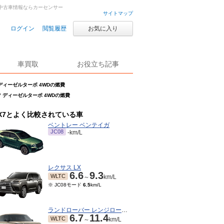
車・中古車情報ならカーセンサー
サイトマップ
ログイン
閲覧履歴
お気に入り
車買取
お役立ち記事
 ディーゼルターボ 4WDの燃費
ーツ ディーゼルターボ 4WDの燃費
X7とよく比較されている車
ベントレー ベンテイガ
JC08
-km/L
レクサス LX
6.6
9.3
WLTC
～
km/L
※ JC08モード
6.5
km/L
ランドローバー レンジローバー
6.7
11.4
WLTC
～
km/L