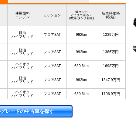
満タンで
使用燃料
新車時価格
ミッション
どこまで走る？
エンジン
(税込)
(燃費xタンク容量)
軽油
フロア8AT
992km
1339
万円
ハイブリッド
軽油
フロア8AT
992km
1386
万円
ハイブリッド
ハイオク
フロア8AT
680.6km
1698
万円
ハイブリッド
軽油
フロア8AT
992km
1347.9
万円
ハイブリッド
ハイオク
フロア8AT
680.6km
1706.9
万円
ハイブリッド
のグレードの中古車を探す