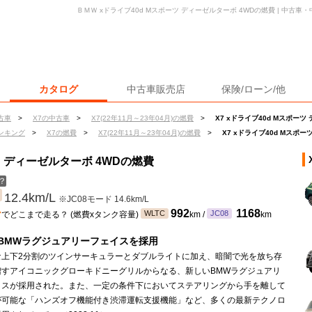
ＢＭＷ xドライブ40d Mスポーツ ディーゼルターボ 4WDの燃費 | 中古
カタログ
中古車販売店
保険/ローン/他
古車
>
X7の中古車
>
X7(22年11月～23年04月)の燃費
>
X7 xドライブ40d Mスポーツ
ンキング
>
X7の燃費
>
X7(22年11月～23年04月)の燃費
>
X7 xドライブ40d Mスポ
ーツ ディーゼルターボ 4WDの燃費
？
12.4km/L
※JC08モード 14.6km/L
ン
992
1168
WLTC
JC08
でどこまで走る？ (燃費xタンク容量)
km /
km
BMWラグジュアリーフェイスを採用
な上下2分割のツインサーキュラーとダブルライトに加え、暗闇で光を放ち存
増すアイコニックグローキドニーグリルからなる、新しいBMWラグジュアリ
イスが採用された。また、一定の条件下においてステアリングから手を離して
が可能な「ハンズオフ機能付き渋滞運転支援機能」など、多くの最新テクノロ