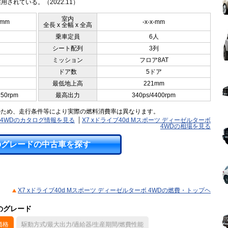
用されている。（2022.11）
室内
5mm
-x-x-mm
全長 x 全幅 x 全高
乗車定員
6人
シート配列
3列
ミッション
フロア8AT
ドア数
5ドア
最低地上高
221mm
250rpm
最高出力
340ps/4400rpm
のため、走行条件等により実際の燃料消費率は異なります。
ボ 4WDのカタログ情報を見る
X7 xドライブ40d Mスポーツ ディーゼルターボ
4WDの相場を見る
のグレードの中古車を探す
X7 xドライブ40d Mスポーツ ディーゼルターボ 4WDの燃費・トップヘ
他のグレード
価格
駆動方式/最大出力/過給器/生産期間/燃費性能