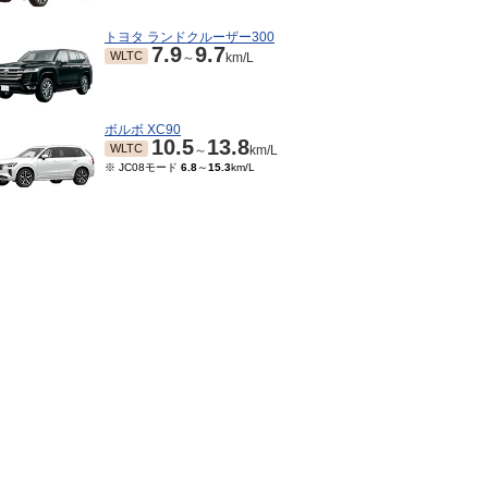
トヨタ ランドクルーザー300
7.9
9.7
WLTC
～
km/L
ボルボ XC90
10.5
13.8
WLTC
～
km/L
※ JC08モード
6.8
～
15.3
km/L