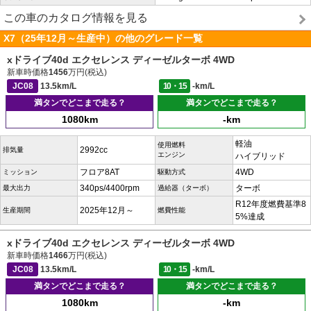
この車のカタログ情報を見る
X7（25年12月～生産中）の他のグレード一覧
xドライブ40d エクセレンス ディーゼルターボ 4WD
新車時価格
1456
万円(税込)
JC08
13.5km/L
10・15
-km/L
満タンでどこまで走る？
満タンでどこまで走る？
1080km
-km
軽油
使用燃料
2992cc
排気量
エンジン
ハイブリッド
フロア8AT
4WD
ミッション
駆動方式
340ps/4400rpm
ターボ
最大出力
過給器（ターボ）
R12年度燃費基準8
2025年12月～
生産期間
燃費性能
5%達成
xドライブ40d エクセレンス ディーゼルターボ 4WD
新車時価格
1466
万円(税込)
JC08
13.5km/L
10・15
-km/L
満タンでどこまで走る？
満タンでどこまで走る？
1080km
-km