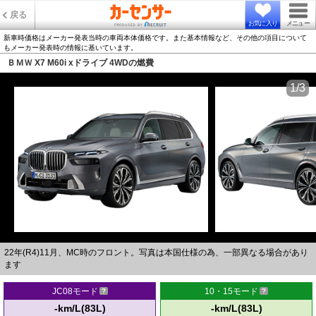
戻る
お気に入り
メニュー
新車時価格はメーカー発表当時の車両本体価格です。また基本情報など、その他の項目について
もメーカー発表時の情報に基いています。
ＢＭＷ X7 M60i xドライブ 4WDの燃費
1/3
22年(R4)11月、MC時のフロント。写真は本国仕様の為、一部異なる場合があり
ます
JC08モード
10・15モード
-km/L(83L)
-km/L(83L)