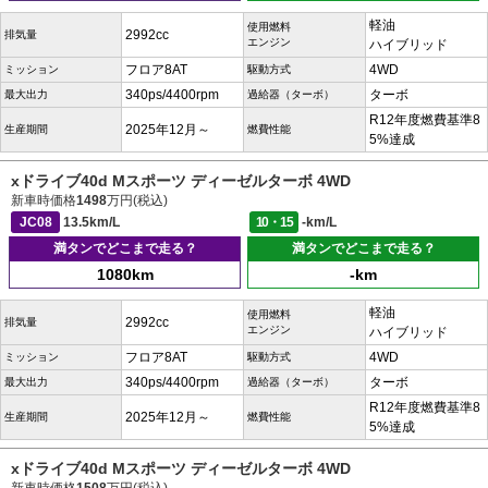
軽油
使用燃料
2992cc
排気量
エンジン
ハイブリッド
フロア8AT
4WD
ミッション
駆動方式
340ps/4400rpm
ターボ
最大出力
過給器（ターボ）
R12年度燃費基準8
2025年12月～
生産期間
燃費性能
5%達成
xドライブ40d Mスポーツ ディーゼルターボ 4WD
新車時価格
1498
万円(税込)
JC08
13.5km/L
10・15
-km/L
満タンでどこまで走る？
満タンでどこまで走る？
1080km
-km
軽油
使用燃料
2992cc
排気量
エンジン
ハイブリッド
フロア8AT
4WD
ミッション
駆動方式
340ps/4400rpm
ターボ
最大出力
過給器（ターボ）
R12年度燃費基準8
2025年12月～
生産期間
燃費性能
5%達成
xドライブ40d Mスポーツ ディーゼルターボ 4WD