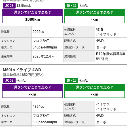
新車時価格
1508
万円(税込)
JC08
13.5km/L
10・15
-km/L
満タンでどこまで走る？
満タンでどこまで走る？
1080km
-km
軽油
使用燃料
2992cc
排気量
エンジン
ハイブリッド
フロア8AT
4WD
ミッション
駆動方式
340ps/4400rpm
ターボ
最大出力
過給器（ターボ）
R12年度燃費基準8
2025年12月～
生産期間
燃費性能
5%達成
M60i xドライブ 4WD
新車時価格
1852
万円(税込)
JC08
-km/L
10・15
-km/L
満タンでどこまで走る？
満タンでどこまで走る？
-km
-km
ハイオク
使用燃料
4394cc
排気量
エンジン
ハイブリッド
フロア8AT
4WD
ミッション
駆動方式
530ps/5500rpm
ターボ
最大出力
過給器（ターボ）