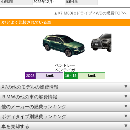
2025年12月～
-
生産期間
燃費性能
▲X7 M60i xドライブ 4WDの燃費TOPへ
X7とよく比較されている車
ベントレー
ベンテイガ
JC08
-km/L
10・15
-km/L
X7の他のモデルの燃費情報
ＢＭＷの他の車の燃費情報
他のメーカーの燃費ランキング
ボディタイプ別燃費ランキング
車を売却する