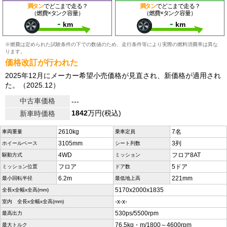
満タン
でどこまで走る？
満タン
でどこまで走る？
（燃費×タンク容量）
（燃費×タンク容量）
-
-
km
km
※燃費は定められた試験条件の下での数値のため、走行条件等により実際の燃料消費率は異な
ります。
価格改訂が行われた
2025年12月にメーカー希望小売価格が見直され、新価格が適用され
た。（2025.12）
中古車価格
---
1842
万円(税込)
新車時価格
2610kg
7名
車両重量
乗車定員
3105mm
3列
ホイールベース
シート列数
4WD
フロア8AT
駆動方式
ミッション
フロア
5ドア
ミッション位置
ドア数
6.2m
221mm
最小回転半径
最低地上高
5170x2000x1835
全長x全幅x全高(mm)
-x-x-
室内 全長x全幅x全高(mm)
530ps/5500rpm
最高出力
76.5kg・m/1800～4600rpm
最大トルク