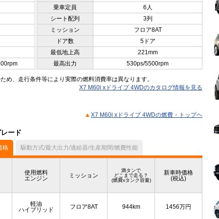
乗車定員
6人
シート配列
3列
ミッション
フロア8AT
ドア数
5ドア
最低地上高
221mm
600rpm
最高出力
530ps/5500rpm
のため、走行条件等により実際の燃料消費率は異なります。
X7 M60i xドライブ 4WDのカタログ情報を見る
X7 M60i xドライブ 4WDの燃費・トップヘ
グレード
価格
駆動方式/最大出力/過給器/生産期間/燃費性能
満タンで
使用燃料
新車時価格
ミッション
どこまで走る？
エンジン
(税込)
(燃費xタンク容量)
軽油
フロア8AT
944km
1456
万円
ハイブリッド