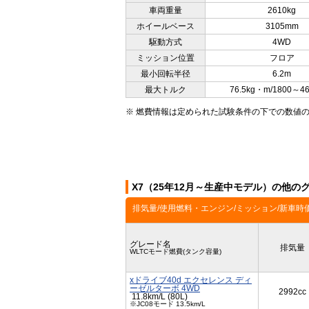
車両重量
2610kg
ホイールベース
3105mm
駆動方式
4WD
ミッション位置
フロア
最小回転半径
6.2m
最大トルク
76.5kg・m/1800～4
※ 燃費情報は定められた試験条件の下での数値
X7（25年12月～生産中モデル）の他の
排気量/使用燃料・エンジン/ミッション/新車時
グレード名
排気量
WLTCモード燃費(タンク容量)
xドライブ40d エクセレンス ディ
ーゼルターボ 4WD
2992cc
11.8km/L (80L)
※JC08モード 13.5km/L