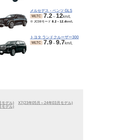
メルセデス・ベンツ GLS
7.2
12
WLTC
～
km/L
※ JC08モード
8.2
～
12.4
km/L
トヨタ ランドクルーザー300
7.9
9.7
WLTC
～
km/L
4月モデル)
X7(23年05月～24年03月モデル)
3月モデル)