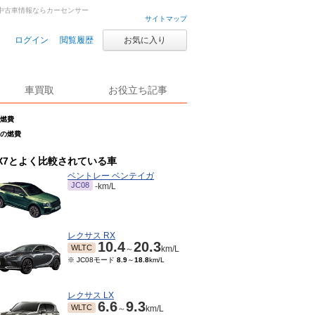
古車・中古車情報ならカーセンサー
サイトマップ
ログイン
閲覧履歴
お気に入り
車買取
お役立ち記事
の燃費
WDの燃費
X7とよく比較されている車
ベントレー ベンテイガ
JC08
-km/L
レクサス RX
10.4
20.3
WLTC
～
km/L
※ JC08モード
8.9
～
18.8
km/L
レクサス LX
6.6
9.3
WLTC
～
km/L