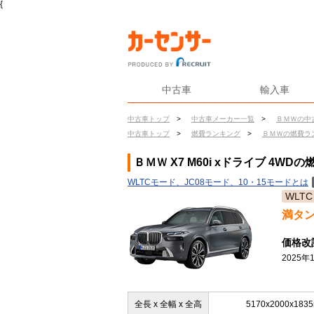
{
中古車
輸入車
中古車トップ
>
中古車メーカー一覧
>
ＢＭＷの中
中古車トップ
>
燃費ランキング
>
ＢＭＷの燃費ラ
ＢＭＷ X7 M60i xドライブ 4WDの
WLTCモード、JC08モード、10・15モードとは
WLTC
満タ
価格改
2025
全長 x 全幅 x 全高
5170x2000x183