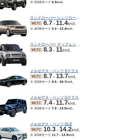
※ JC08モード
6.5
km/L
ランドローバー レンジローバー
6.7
11.4
WLTC
～
km/L
※ JC08モード
5.3
～
12.4
km/L
ランドローバー ディフェンダー
8.3
11
WLTC
～
km/L
メルセデス・ベンツ Sクラス
8.7
13.7
WLTC
～
km/L
※ JC08モード
8.5
～
20.7
km/L
メルセデス・ベンツ Gクラス
7.4
11.7
WLTC
～
km/L
※ JC08モード
7.9
～
13.5
km/L
メルセデス・ベンツ GLE
10.3
14.2
WLTC
～
km/L
※ JC08モード
11.7
～
13.9
km/L