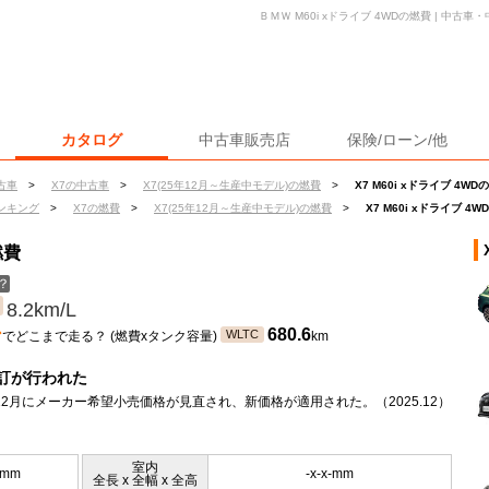
ＢＭＷ M60i xドライブ 4WDの燃費 | 中
カタログ
中古車販売店
保険/ローン/他
古車
>
X7の中古車
>
X7(25年12月～生産中モデル)の燃費
>
X7 M60i xドライブ 4WD
ンキング
>
X7の燃費
>
X7(25年12月～生産中モデル)の燃費
>
X7 M60i xドライブ 4
燃費
？
8.2km/L
ン
680.6
WLTC
でどこまで走る？ (燃費xタンク容量)
km
訂が行われた
年12月にメーカー希望小売価格が見直され、新価格が適用された。（2025.12）
室内
5mm
-x-x-mm
全長 x 全幅 x 全高