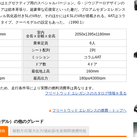
ルはエグゼクティブ用のスペシャルバージョン。G・ジウジアーロデザインの
リアは総本革張り。超豪華な応接室といった趣だ。ブロアムセダンエレガンス
レル気化器付き5LのV8が、そのほかには4.5LのV8が搭載される。4ATはコラ
タイプ。クーペモデルの設定もあった。（1990.1）
室内
5mm
2050x1395x1180mm
全長 x 全幅 x 全高
乗車定員
6人
シート配列
2列
ミッション
コラム4AT
ドア数
4ドア
最低地上高
160mm
rpm
最高出力
180ps/4300rpm
のため、走行条件等により実際の燃料消費率は異なります。
フリートウッド エレガンスのカタログ情報を見る
フリートウッド エレガンスの燃費・トップヘ
月モデル）の他のグレード
価格
駆動方式/最大出力/過給器/生産期間/燃費性能