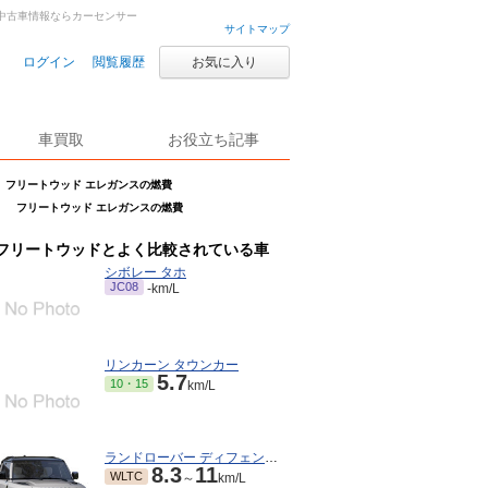
・中古車情報ならカーセンサー
サイトマップ
ログイン
閲覧履歴
お気に入り
車買取
お役立ち記事
フリートウッド エレガンスの燃費
フリートウッド エレガンスの燃費
フリートウッドとよく比較されている車
シボレー タホ
JC08
-km/L
リンカーン タウンカー
5.7
10・15
km/L
ランドローバー ディフェンダー
8.3
11
WLTC
～
km/L