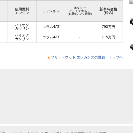
満タンで
使用燃料
新車時価格
ミッション
どこまで走る？
エンジン
(税込)
(燃費xタンク容量)
ハイオク
コラム4AT
-
793
万円
ガソリン
ハイオク
コラム4AT
-
715
万円
ガソリン
フリートウッド エレガンスの燃費・トップヘ