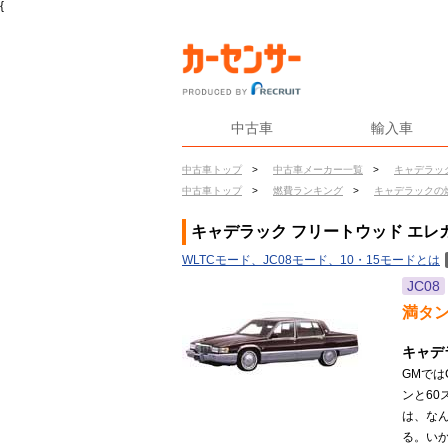
{
中古車
輸入車
中古車トップ
>
中古車メーカー一覧
>
キャデラッ
中古車トップ
>
燃費ランキング
>
キャデラックの
キャデラック フリートウッド エレ
WLTCモード、JC08モード、10・15モードとは
JC08
満タ
キャデ
GMで
ンと60
は、なん
る。い