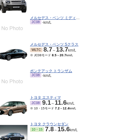
メルセデス・ベンツ ミディアムクラスクーペ
JC08
-km/L
メルセデス・ベンツ Sクラス
8.7
13.7
WLTC
～
km/L
※ JC08モード
8.5
～
20.7
km/L
ポンテアック トランザム
JC08
-km/L
トヨタ エスティマ
9.1
11.6
JC08
～
km/L
※ 10・15モード
7.2
～
12.4
km/L
トヨタ クラウンセダン
7.8
15.6
10・15
～
km/L