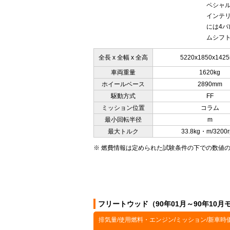
ペシャ
インテ
には4バ
ムシフト
全長 x 全幅 x 全高
5220x1850x142
車両重量
1620kg
ホイールベース
2890mm
駆動方式
FF
ミッション位置
コラム
最小回転半径
m
最大トルク
33.8kg・m/3200
※ 燃費情報は定められた試験条件の下での数値
フリートウッド（90年01月～90年10
排気量/使用燃料・エンジン/ミッション/新車時