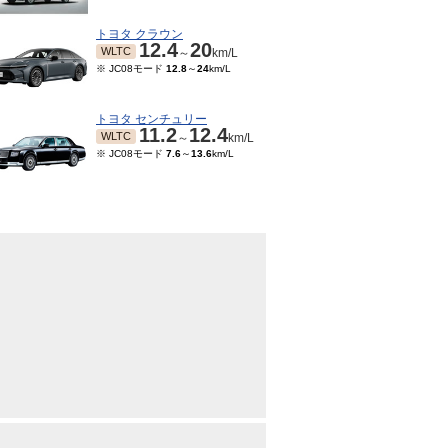
トヨタ クラウン
12.4
20
WLTC
～
km/L
※ JC08モード
12.8
～
24
km/L
トヨタ センチュリー
11.2
12.4
WLTC
～
km/L
※ JC08モード
7.6
～
13.6
km/L