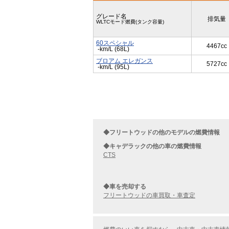
グレード名
排気量
WLTCモード燃費(タンク容量)
60スペシャル
4467cc
-km/L (68L)
ブロアム エレガンス
5727cc
-km/L (95L)
◆フリートウッドの他のモデルの燃費情報
◆キャデラックの他の車の燃費情報
CTS
◆車を売却する
フリートウッドの車買取・車査定