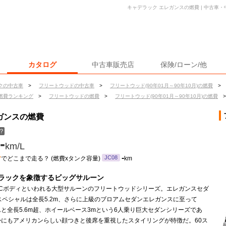
キャデラック エレガンスの燃費 | 中古車
カタログ
中古車販売店
保険/ローン/他
クの中古車
>
フリートウッドの中古車
>
フリートウッド(90年01月～90年10月)の燃費
>
燃費ランキング
>
フリートウッドの燃費
>
フリートウッド(90年01月～90年10月)の燃費
>
ガンスの燃費
？
-
km/L
ン
-
JC08
でどこまで走る？ (燃費xタンク容量)
km
ラックを象徴するビッグサルーン
はCボディといわれる大型サルーンのフリートウッドシリーズ。エレガンスセダ
スペシャルは全長5.2m、さらに上級のブロアムセダンエレガンスに至って
と全長5.6m超、ホイールベース3mという6人乗り巨大セダンシリーズであ
かにもアメリカンらしい顔つきと後席を重視したスタイリングが特徴だ。60ス