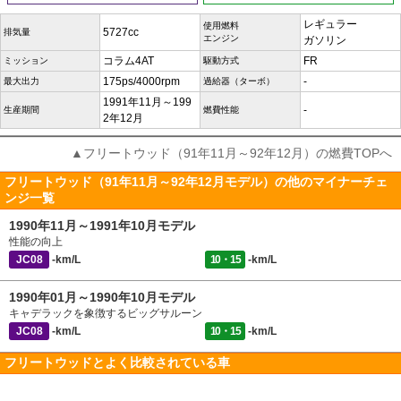
レギュラー
使用燃料
5727cc
排気量
エンジン
ガソリン
コラム4AT
FR
ミッション
駆動方式
175ps/4000rpm
-
最大出力
過給器（ターボ）
1991年11月～199
-
生産期間
燃費性能
2年12月
▲フリートウッド（91年11月～92年12月）の燃費TOPへ
フリートウッド（91年11月～92年12月モデル）の他のマイナーチェ
ンジ一覧
1990年11月～1991年10月モデル
性能の向上
JC08
-km/L
10・15
-km/L
1990年01月～1990年10月モデル
キャデラックを象徴するビッグサルーン
JC08
-km/L
10・15
-km/L
フリートウッドとよく比較されている車