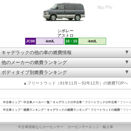
シボレー
アストロ
JC08
-km/L
10・15
-km/L
キャデラックの他の車の燃費情報
他のメーカーの燃費ランキング
ボディタイプ別燃費ランキング
▲フリートウッド（91年11月～92年12月）の燃費TOPへ
中古車トップ
中古車メーカー一覧
キャデラックの中古車
フリートウッドの中古車
フリート
中古車トップ
燃費ランキング
キャデラックの燃費ランキング
フリートウッドの燃費
フリー
中古車情報ならカーセンサー
カーセンサーエッジ・輸入車