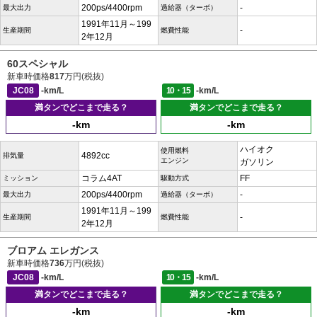
200ps/4400rpm
-
最大出力
過給器（ターボ）
1991年11月～199
-
生産期間
燃費性能
2年12月
60スペシャル
新車時価格
817
万円(税抜)
JC08
-km/L
10・15
-km/L
満タンでどこまで走る？
満タンでどこまで走る？
-km
-km
ハイオク
使用燃料
4892cc
排気量
エンジン
ガソリン
コラム4AT
FF
ミッション
駆動方式
200ps/4400rpm
-
最大出力
過給器（ターボ）
1991年11月～199
-
生産期間
燃費性能
2年12月
ブロアム エレガンス
新車時価格
736
万円(税抜)
JC08
-km/L
10・15
-km/L
満タンでどこまで走る？
満タンでどこまで走る？
-km
-km