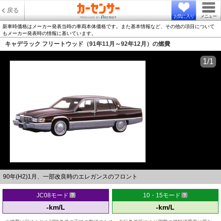
戻る
お気に入り
メニュー
新車時価格はメーカー発表当時の車両本体価格です。また基本情報など、その他の項目について
もメーカー発表時の情報に基いています。
キャデラック フリートウッド（91年11月～92年12月）の燃費
1/1
90年(H2)1月、一部改良時のエレガンスのフロント
JC08モード
10・15モード
-km/L
-km/L