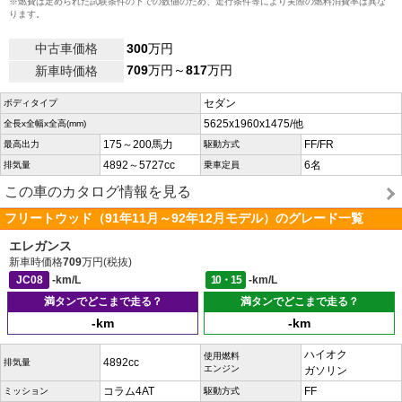
※燃費は定められた試験条件の下での数値のため、走行条件等により実際の燃料消費率は異な
ります。
中古車価格
300
万円
709
万円～
817
万円
新車時価格
セダン
ボディタイプ
5625x1960x1475/他
全長x全幅x全高(mm)
175～200馬力
FF/FR
最高出力
駆動方式
4892～5727cc
6名
排気量
乗車定員
この車のカタログ情報を見る
フリートウッド（91年11月～92年12月モデル）のグレード一覧
エレガンス
新車時価格
709
万円(税抜)
JC08
-km/L
10・15
-km/L
満タンでどこまで走る？
満タンでどこまで走る？
-km
-km
ハイオク
使用燃料
4892cc
排気量
エンジン
ガソリン
コラム4AT
FF
ミッション
駆動方式