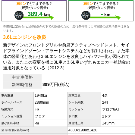
満タン
でどこまで走る？
満タン
でどこまで走る？
（燃費×タンク容量）
（燃費×タンク容量）
389.4
-
km
km
※燃費は定められた試験条件の下での数値のため、走行条件等により実際の燃料消費率は異な
ります。
3.6Lエンジンを改良
新デザインのフロントグリルや前席アクティブヘッドレスト、サイ
ドブラインドゾーン・アラートシステムなどが採用された。また本
体の軽量化とあわせ3.6Lエンジンを改良しハイパワー化が図られて
いる。またこの変更を機に3L車と3.6L車いずれもエコカー補助金の
適用対象となっている（2012.3）
中古車価格
---
899
万円(税込)
新車時価格
1940kg
4名
車両重量
乗車定員
2880mm
2列
ホイールベース
シート列数
FR
フロア6AT
駆動方式
ミッション
フロア
2ドア
ミッション位置
ドア数
-m
145mm
最小回転半径
最低地上高
4800x1900x1420
全長x全幅x全高(mm)