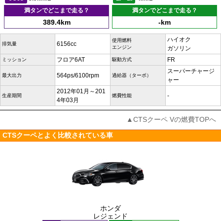
満タンでどこまで走る？
満タンでどこまで走る？
389.4km
-km
ハイオク
使用燃料
6156cc
排気量
エンジン
ガソリン
フロア6AT
FR
ミッション
駆動方式
スーパーチャージ
564ps/6100rpm
最大出力
過給器（ターボ）
ャー
2012年01月～201
-
生産期間
燃費性能
4年03月
▲CTSクーペ Vの燃費TOPへ
CTSクーペとよく比較されている車
ホンダ
レジェンド