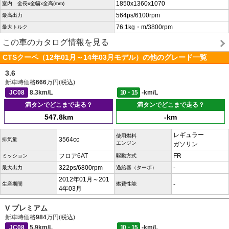
1850x1360x1070
室内 全長x全幅x全高(mm)
564ps/6100rpm
最高出力
76.1kg・m/3800rpm
最大トルク
この車のカタログ情報を見る
CTSクーペ（12年01月～14年03月モデル）の他のグレード一覧
3.6
新車時価格
666
万円(税込)
JC08
8.3km/L
10・15
-km/L
満タンでどこまで走る？
満タンでどこまで走る？
547.8km
-km
レギュラー
使用燃料
3564cc
排気量
エンジン
ガソリン
フロア6AT
FR
ミッション
駆動方式
322ps/6800rpm
-
最大出力
過給器（ターボ）
2012年01月～201
-
生産期間
燃費性能
4年03月
V プレミアム
新車時価格
984
万円(税込)
JC08
5.9km/L
10・15
-km/L