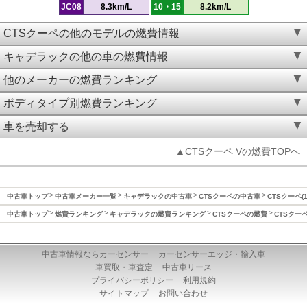
JC08
8.3km/L
10・15
8.2km/L
CTSクーペの他のモデルの燃費情報
キャデラックの他の車の燃費情報
他のメーカーの燃費ランキング
ボディタイプ別燃費ランキング
車を売却する
▲CTSクーペ Vの燃費TOPへ
中古車トップ
中古車メーカー一覧
キャデラックの中古車
CTSクーペの中古車
CTSクーペ(
中古車トップ
燃費ランキング
キャデラックの燃費ランキング
CTSクーペの燃費
CTSクーペ
中古車情報ならカーセンサー
カーセンサーエッジ・輸入車
車買取・車査定
中古車リース
プライバシーポリシー
利用規約
サイトマップ
お問い合わせ