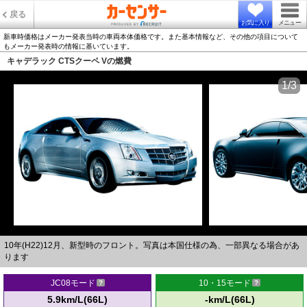
戻る
お気に入り
メニュー
新車時価格はメーカー発表当時の車両本体価格です。また基本情報など、その他の項目について
もメーカー発表時の情報に基いています。
キャデラック CTSクーペ Vの燃費
1/3
10年(H22)12月、新型時のフロント。写真は本国仕様の為、一部異なる場合があ
ります
JC08モード
10・15モード
5.9km/L(66L)
-km/L(66L)