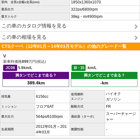
1850x1360x1070
室内 全長x全幅x全高(mm)
322ps/6800rpm
最高出力
38kg・m/4900rpm
最大トルク
この車のカタログ情報を見る
この車の相場を見る
CTSクーペ（12年01月～14年03月モデル）の他のグレード一覧
V
新車時価格
899
万円(税込)
JC08
5.9km/L
10・15
-km/L
満タンでどこまで走る？
満タンでどこまで走る？
389.4km
-km
ハイオク
使用燃料
6156cc
排気量
エンジン
ガソリン
フロア6AT
FR
ミッション
駆動方式
スーパーチャージ
564ps/6100rpm
最大出力
過給器（ターボ）
ャー
2012年01月～201
-
生産期間
燃費性能
4年03月