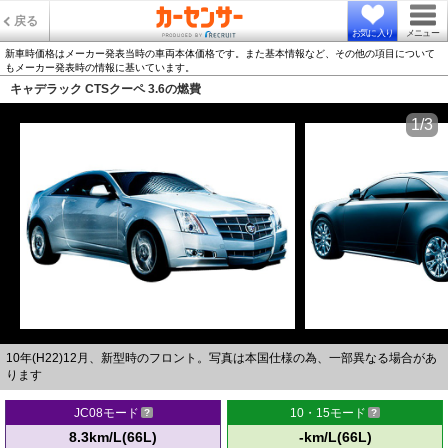
戻る
お気に入り
メニュー
新車時価格はメーカー発表当時の車両本体価格です。また基本情報など、その他の項目について
もメーカー発表時の情報に基いています。
キャデラック CTSクーペ 3.6の燃費
1/3
10年(H22)12月、新型時のフロント。写真は本国仕様の為、一部異なる場合があ
ります
JC08モード
10・15モード
8.3km/L(66L)
-km/L(66L)