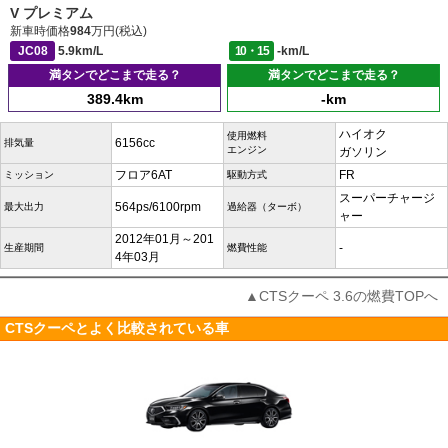
V プレミアム
新車時価格
984
万円(税込)
JC08
5.9km/L
10・15
-km/L
満タンでどこまで走る？
満タンでどこまで走る？
389.4km
-km
ハイオク
使用燃料
6156cc
排気量
エンジン
ガソリン
フロア6AT
FR
ミッション
駆動方式
スーパーチャージ
564ps/6100rpm
最大出力
過給器（ターボ）
ャー
2012年01月～201
-
生産期間
燃費性能
4年03月
▲CTSクーペ 3.6の燃費TOPへ
CTSクーペとよく比較されている車