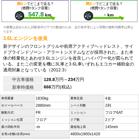
満タン
でどこまで走る？
満タン
でどこまで走る？
（燃費×タンク容量）
（燃費×タンク容量）
547.8
-
km
km
※燃費は定められた試験条件の下での数値のため、走行条件等により実際の燃料消費率は異な
ります。
3.6Lエンジンを改良
新デザインのフロントグリルや前席アクティブヘッドレスト、サイ
ドブラインドゾーン・アラートシステムなどが採用された。また本
体の軽量化とあわせ3.6Lエンジンを改良しハイパワー化が図られて
いる。またこの変更を機に3L車と3.6L車いずれもエコカー補助金の
適用対象となっている（2012.3）
中古車価格
128.8
万円～
234
万円
666
万円(税込)
新車時価格
1830kg
4名
車両重量
乗車定員
2880mm
2列
ホイールベース
シート列数
FR
フロア6AT
駆動方式
ミッション
フロア
2ドア
ミッション位置
ドア数
-m
145mm
最小回転半径
最低地上高
4800x1900x1420
全長x全幅x全高(mm)