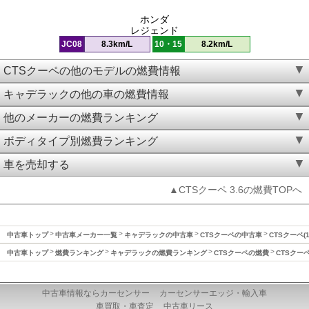
ホンダ
レジェンド
JC08
8.3km/L
10・15
8.2km/L
CTSクーペの他のモデルの燃費情報
キャデラックの他の車の燃費情報
他のメーカーの燃費ランキング
ボディタイプ別燃費ランキング
車を売却する
▲CTSクーペ 3.6の燃費TOPへ
中古車トップ
中古車メーカー一覧
キャデラックの中古車
CTSクーペの中古車
CTSクーペ(
中古車トップ
燃費ランキング
キャデラックの燃費ランキング
CTSクーペの燃費
CTSクーペ
中古車情報ならカーセンサー
カーセンサーエッジ・輸入車
車買取・車査定
中古車リース