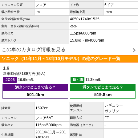
フロア
5ドア
ミッション位置
ドア数
-m
-mm
最小回転半径
最低地上高
4050x1740x1525
全長x全幅x全高(mm)
-x-x-
室内 全長x全幅x全高(mm)
115ps/6000rpm
最高出力
15.8kg・m/4000rpm
最大トルク
この車のカタログ情報を見る
ソニック（11年11月～13年10月モデル）の他のグレード一覧
1.6
新車時価格
189
万円(税込)
JC08
10.9km/L
10・15
11.3km/L
満タンでどこまで走る？
満タンでどこまで走る？
501.4km
519.8km
レギュラー
使用燃料
1597cc
排気量
エンジン
ガソリン
フロア6AT
FF
ミッション
駆動方式
115ps/6000rpm
-
最大出力
過給器（ターボ）
2011年11月～201
-
生産期間
燃費性能
3年10月