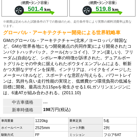
（燃費×タンク容量）
（燃費×タンク容量）
501.4
519.8
km
km
※燃費は定められた試験条件の下での数値のため、走行条件等により実際の燃料消費率は異な
ります。
グローバル・アーキテクチャー開発による世界戦略車
GMのグローバル・アーキテクチャー(北米／ヨーロッパ／韓国な
ど、GMが世界各地にもつ開発拠点の共同作業)により開発されたコ
ンパクトハッチバック。クール(カッコイイ)、ファン(楽しい)、フリ
ーダム(自由)など、シボレー車の特徴が訴求された。デュアルポー
トグリルとその中央に据えられたボウタイエンブレムによる、斬新
かつ大胆なデザインを採用。インテリアは、バイクをイメージした
メーターパネルなど、スポーティな意匠が与えらる。パワートレイ
ンは、気持ち良い走行性能の実現と、低燃費かつ環境負荷の低減を
目標に開発。最高出力115psを発生させる1.6Lガソリンエンジンに
は、6速ATが組み合わされる。(2011.10)
中古車価格
---
198
万円(税込)
新車時価格
1220kg
5名
車両重量
乗車定員
2525mm
2列
ホイールベース
シート列数
FF
フロア6AT
駆動方式
ミッション