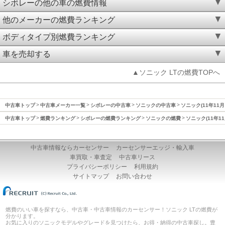
シボレーの他の車の燃費情報
他のメーカーの燃費ランキング
ボディタイプ別燃費ランキング
車を売却する
▲ソニック LTの燃費TOPへ
中古車トップ
中古車メーカー一覧
シボレーの中古車
ソニックの中古車
ソニック(11年11月
中古車トップ
燃費ランキング
シボレーの燃費ランキング
ソニックの燃費
ソニック(11年1
中古車情報ならカーセンサー
カーセンサーエッジ・輸入車
車買取・車査定
中古車リース
プライバシーポリシー
利用規約
サイトマップ
お問い合わせ
燃費のいい車を探すなら、中古車・中古車情報のカーセンサー！ソニック LTの燃費が
分かります。
お気に入りのソニックモデルやグレードを見つけたら、お得・納得の中古車探し。豊