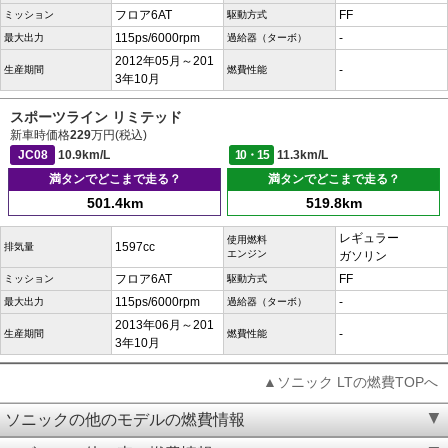
フロア6AT
FF
ミッション
駆動方式
115ps/6000rpm
-
最大出力
過給器（ターボ）
2012年05月～201
-
生産期間
燃費性能
3年10月
スポーツライン リミテッド
新車時価格
229
万円(税込)
JC08
10.9km/L
10・15
11.3km/L
満タンでどこまで走る？
満タンでどこまで走る？
501.4km
519.8km
レギュラー
使用燃料
1597cc
排気量
エンジン
ガソリン
フロア6AT
FF
ミッション
駆動方式
115ps/6000rpm
-
最大出力
過給器（ターボ）
2013年06月～201
-
生産期間
燃費性能
3年10月
▲ソニック LTの燃費TOPへ
ソニックの他のモデルの燃費情報