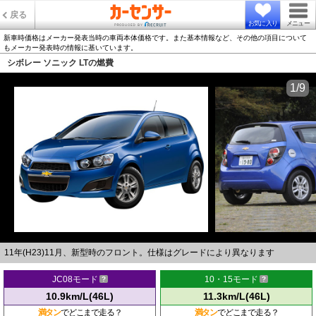
戻る
お気に入り
メニュー
新車時価格はメーカー発表当時の車両本体価格です。また基本情報など、その他の項目について
もメーカー発表時の情報に基いています。
シボレー ソニック LTの燃費
1/9
11年(H23)11月、新型時のフロント。仕様はグレードにより異なります
JC08モード
10・15モード
10.9km/L(46L)
11.3km/L(46L)
満タン
でどこまで走る？
満タン
でどこまで走る？