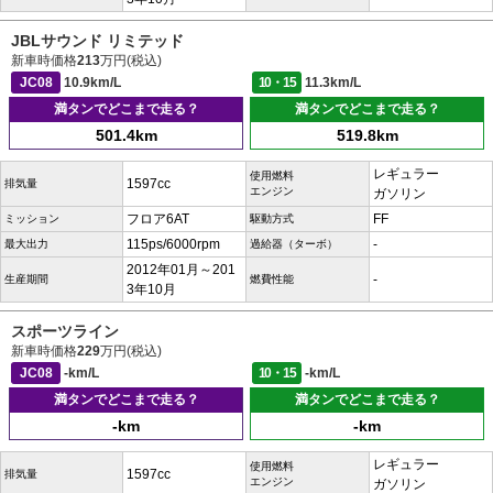
JBLサウンド リミテッド
新車時価格
213
万円(税込)
JC08
10.9km/L
10・15
11.3km/L
満タンでどこまで走る？
満タンでどこまで走る？
501.4km
519.8km
レギュラー
使用燃料
1597cc
排気量
エンジン
ガソリン
フロア6AT
FF
ミッション
駆動方式
115ps/6000rpm
-
最大出力
過給器（ターボ）
2012年01月～201
-
生産期間
燃費性能
3年10月
スポーツライン
新車時価格
229
万円(税込)
JC08
-km/L
10・15
-km/L
満タンでどこまで走る？
満タンでどこまで走る？
-km
-km
レギュラー
使用燃料
1597cc
排気量
エンジン
ガソリン