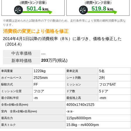
（燃費×タンク容量）
（燃費×タンク容量）
501.4
519.8
km
km
※燃費は定められた試験条件の下での数値のため、走行条件等により実際の燃料消費率は異な
ります。
消費税の変更により価格を修正
2014年4月1日以降の消費税率（8％）に基づき、価格を修正した
（2014.4）
中古車価格
---
203
万円(税込)
新車時価格
1220kg
5名
車両重量
乗車定員
2525mm
2列
ホイールベース
シート列数
FF
フロア6AT
駆動方式
ミッション
フロア
5ドア
ミッション位置
ドア数
-m
-mm
最小回転半径
最低地上高
4050x1740x1525
全長x全幅x全高(mm)
-x-x-
室内 全長x全幅x全高(mm)
115ps/6000rpm
最高出力
15.8kg・m/4000rpm
最大トルク