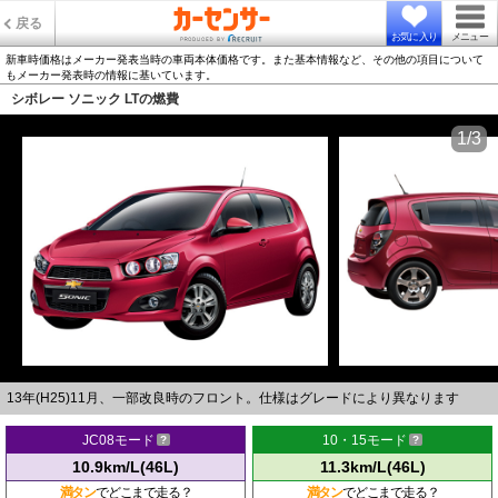
戻る
お気に入り
メニュー
新車時価格はメーカー発表当時の車両本体価格です。また基本情報など、その他の項目について
もメーカー発表時の情報に基いています。
シボレー ソニック LTの燃費
1/3
13年(H25)11月、一部改良時のフロント。仕様はグレードにより異なります
JC08モード
10・15モード
10.9km/L(46L)
11.3km/L(46L)
満タン
でどこまで走る？
満タン
でどこまで走る？