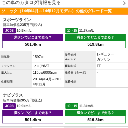
この車のカタログ情報を見る
ソニック（14年04月～14年12月モデル）の他のグレード一覧
スポーツライン
新車時価格
235
万円(税込)
JC08
10.9km/L
10・15
11.3km/L
満タンでどこまで走る？
満タンでどこまで走る？
501.4km
519.8km
レギュラー
使用燃料
1597cc
排気量
エンジン
ガソリン
フロア6AT
FF
ミッション
駆動方式
115ps/6000rpm
-
最大出力
過給器（ターボ）
2014年04月～201
-
生産期間
燃費性能
4年12月
ナビプラス
新車時価格
205
万円(税込)
JC08
10.9km/L
10・15
11.3km/L
満タンでどこまで走る？
満タンでどこまで走る？
501.4km
519.8km