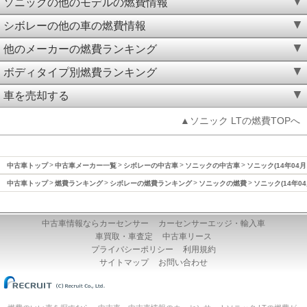
ソニックの他のモデルの燃費情報
シボレーの他の車の燃費情報
他のメーカーの燃費ランキング
ボディタイプ別燃費ランキング
車を売却する
▲ソニック LTの燃費TOPへ
中古車トップ
中古車メーカー一覧
シボレーの中古車
ソニックの中古車
ソニック(14年04月
中古車トップ
燃費ランキング
シボレーの燃費ランキング
ソニックの燃費
ソニック(14年0
中古車情報ならカーセンサー
カーセンサーエッジ・輸入車
車買取・車査定
中古車リース
プライバシーポリシー
利用規約
サイトマップ
お問い合わせ