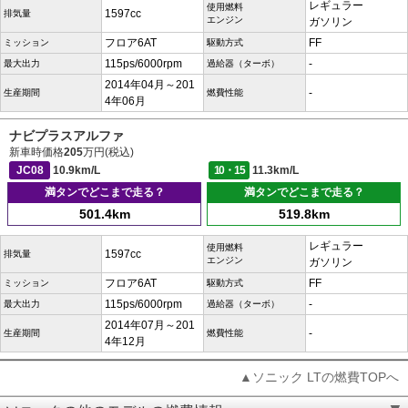
レギュラー
使用燃料
1597cc
排気量
エンジン
ガソリン
フロア6AT
FF
ミッション
駆動方式
115ps/6000rpm
-
最大出力
過給器（ターボ）
2014年04月～201
-
生産期間
燃費性能
4年06月
ナビプラスアルファ
新車時価格
205
万円(税込)
JC08
10.9km/L
10・15
11.3km/L
満タンでどこまで走る？
満タンでどこまで走る？
501.4km
519.8km
レギュラー
使用燃料
1597cc
排気量
エンジン
ガソリン
フロア6AT
FF
ミッション
駆動方式
115ps/6000rpm
-
最大出力
過給器（ターボ）
2014年07月～201
-
生産期間
燃費性能
4年12月
▲ソニック LTの燃費TOPへ