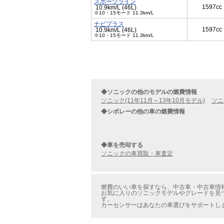
スポーツライン
1597cc
10.9km/L (46L)
※10・15モード 11.3km/L
ナビプラス
1597cc
10.9km/L (46L)
※10・15モード 11.3km/L
◆ソニックの他のモデルの燃費情報
ソニック(11年11月～13年10月モデル)
ソニ
◆シボレーの他の車の燃費情報
◆車を売却する
ソニックの車買取・車査定
燃費のいい車を探すなら、中古車・中古車情
お気に入りのソニックモデルやグレードを見
す。
カーセンサーはあなたの車選びをサポートし