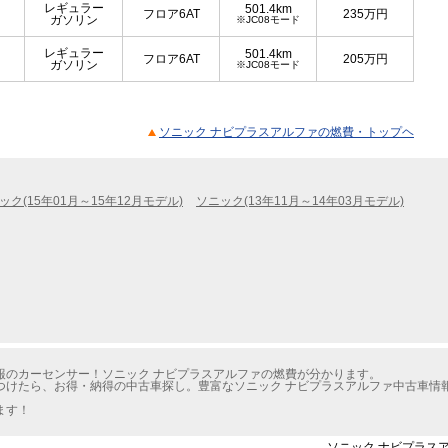
レギュラー
501.4km
フロア6AT
235
万円
ガソリン
※JC08モード
レギュラー
501.4km
フロア6AT
205
万円
ガソリン
※JC08モード
ソニック ナビプラスアルファの燃費・トップヘ
ック(15年01月～15年12月モデル)
ソニック(13年11月～14年03月モデル)
報のカーセンサー！ソニック ナビプラスアルファの燃費が分かります。
つけたら、お得・納得の中古車探し。豊富なソニック ナビプラスアルファ中古車情
ます！
ソニック ナビプラスア