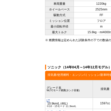
車両重量
1220kg
ホイールベース
2525mm
駆動方式
FF
ミッション位置
フロア
最小回転半径
m
最大トルク
15.8kg・m/4000
※ 燃費情報は定められた試験条件の下での数値
ソニック（14年04月～14年12月モデ
排気量/使用燃料・エンジン/ミッション/新車時
グレード名
排気量
WLTCモード燃費(タンク容量)
LT
1597cc
10.9km/L (46L)
※10・15モード 11.3km/L