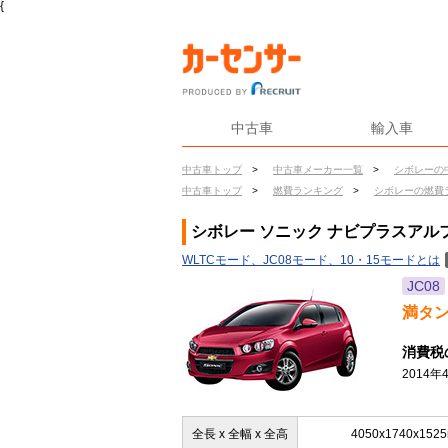
{
中古車
輸入車
中古車トップ
>
中古車メーカー一覧
>
シボレーの
中古車トップ
>
燃費ランキング
>
シボレーの燃費
シボレー ソニック ナビプラスアル
WLTCモード、JC08モード、10・15モードとは
JC08
満タ
消費税
2014
全長 x 全幅 x 全高
4050x1740x152