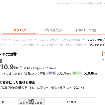
シボレー ナビプラスアルファの燃費 | 中古車
カタログ
中古車販売店
保険/ローン/他
中古車
>
ソニックの中古車
>
ソニック(14年04月～14年12月)の燃費
>
ソニック ナビ
ランキング
>
ソニックの燃費
>
ソニック(14年04月～14年12月)の燃費
>
ソニック ナ
ファの燃費
よ
？
10.9
km/L
※10・15モード 11.3km/L
ン
501.4
519.8
JC08
10・15
でどこまで走る？ (燃費xタンク容量)
km /
km
の変更により価格を修正
年4月1日以降の消費税率（8％）に基づき、価格を修正した（2014.4）
室内
5mm
-x-x-mm
全長 x 全幅 x 全高