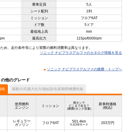
乗車定員
5人
シート配列
2列
ミッション
フロア6AT
ドア数
5ドア
最低地上高
mm
rpm
最高出力
115ps/6000rpm
のため、走行条件等により実際の燃料消費率は異なります。
ソニック ナビプラスアルファのカタログ情報を見る
ソニック ナビプラスアルファの燃費・トップヘ
ル）の他のグレード
価格
駆動方式/最大出力/過給器/生産期間/燃費性能
満タンで
使用燃料
新車時価格
ミッション
どこまで走る？
エンジン
(税込)
(燃費xタンク容量)
レギュラー
501.4km
フロア6AT
203
万円
ガソリン
※JC08モード