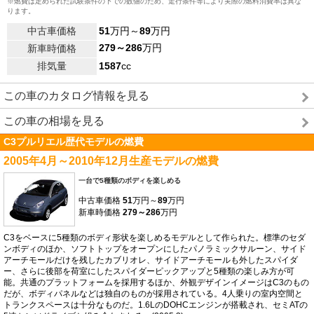
※燃費は定められた試験条件の下での数値のため、走行条件等により実際の燃料消費率は異な
ります。
中古車価格
51
万円～
89
万円
279～286
万円
新車時価格
排気量
1587
cc
この車のカタログ情報を見る
この車の相場を見る
C3プルリエル歴代モデルの燃費
2005年4月～2010年12月生産モデルの燃費
一台で5種類のボディを楽しめる
中古車価格
51
万円～
89
万円
新車時価格
279～286
万円
C3をベースに5種類のボディ形状を楽しめるモデルとして作られた。標準のセダ
ンボディのほか、ソフトトップをオープンにしたパノラミックサルーン、サイド
アーチモールだけを残したカブリオレ、サイドアーチモールも外したスパイダ
ー、さらに後部を荷室にしたスパイダーピックアップと5種類の楽しみ方が可
能。共通のプラットフォームを採用するほか、外観デザインイメージはC3のもの
だが、ボディパネルなどは独自のものが採用されている。4人乗りの室内空間と
トランクスペースは十分なものだ。1.6LのDOHCエンジンが搭載され、セミATの