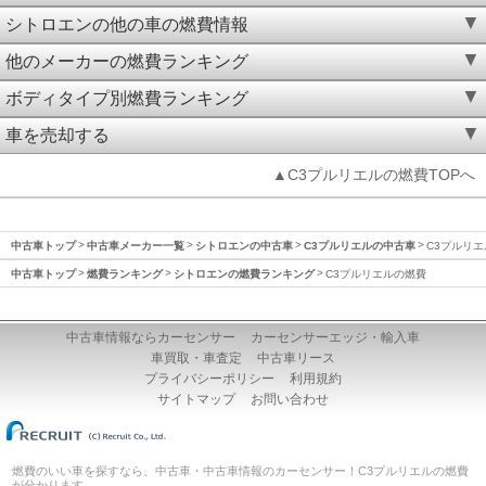
シトロエンの他の車の燃費情報
他のメーカーの燃費ランキング
ボディタイプ別燃費ランキング
車を売却する
▲C3プルリエルの燃費TOPへ
中古車トップ
中古車メーカー一覧
シトロエンの中古車
C3プルリエルの中古車
C3プルリ
中古車トップ
燃費ランキング
シトロエンの燃費ランキング
C3プルリエルの燃費
中古車情報ならカーセンサー
カーセンサーエッジ・輸入車
車買取・車査定
中古車リース
プライバシーポリシー
利用規約
サイトマップ
お問い合わせ
燃費のいい車を探すなら、中古車・中古車情報のカーセンサー！C3プルリエルの燃費
が分かります。