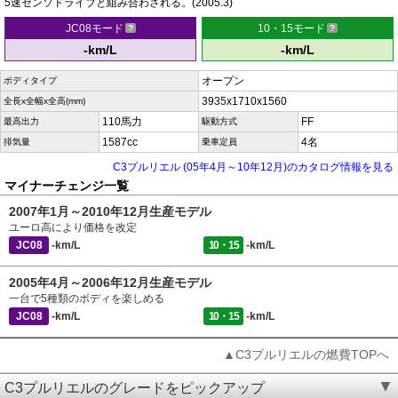
5速センソドライブと組み合わされる。(2005.3)
JC08モード
10・15モード
-km/L
-km/L
オープン
ボディタイプ
3935x1710x1560
全長x全幅x全高(mm)
110馬力
FF
最高出力
駆動方式
1587cc
4名
排気量
乗車定員
C3プルリエル (05年4月～10年12月)のカタログ情報を見る
マイナーチェンジ一覧
2007年1月～2010年12月生産モデル
ユーロ高により価格を改定
JC08
-km/L
10・15
-km/L
2005年4月～2006年12月生産モデル
一台で5種類のボディを楽しめる
JC08
-km/L
10・15
-km/L
▲C3プルリエルの燃費TOPへ
C3プルリエルのグレードをピックアップ