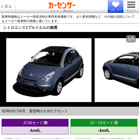
戻る
お気に入り
メニュー
新車時価格はメーカー発表当時の車両本体価格です。また基本情報など、その他の項目について
もメーカー発表時の情報に基いています。
シトロエン C3プルリエルの燃費
1/5
05年(H17)4月、新型時の1.6のフロント
JC08モード
10・15モード
-km/L
-km/L